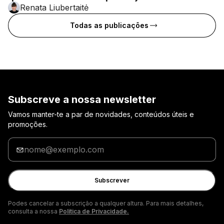
Renata Liubertaitė
Todas as publicações
Subscreve a nossa newsletter
Vamos manter-te a par de novidades, conteúdos úteis e
promoções.
Insira
o
seu
email
Subscrever
Podes cancelar a subscrição a qualquer altura. Para mais detalhes,
consulta a nossa
Política de Privacidade.