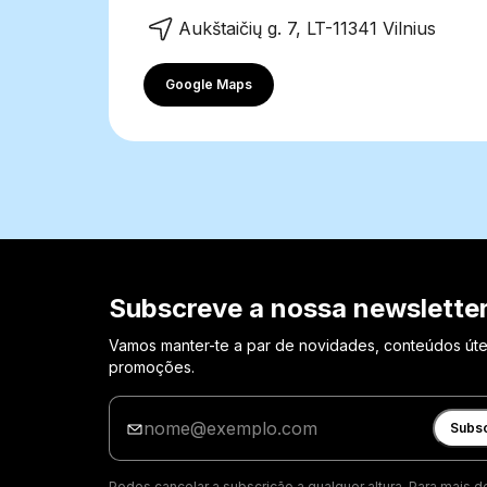
Aukštaičių g. 7, LT-11341 Vilnius
Google Maps
Subscreve a nossa newslette
Vamos manter-te a par de novidades, conteúdos úte
promoções.
Insira
o
Subs
seu
email
Podes cancelar a subscrição a qualquer altura. Para mais d