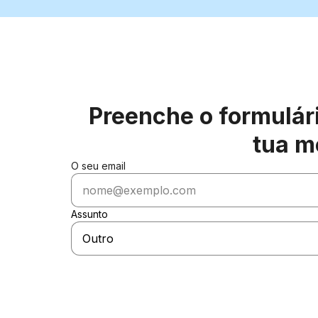
Preenche o formulár
tua m
O seu email
Assunto
Outro
Número VIN do veículo verificado