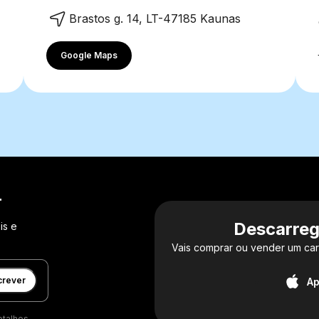
Brastos g. 14, LT-47185 Kaunas
Google Maps
r
Descarreg
is e
Vais comprar ou vender um car
crever
Ap
etalhes,