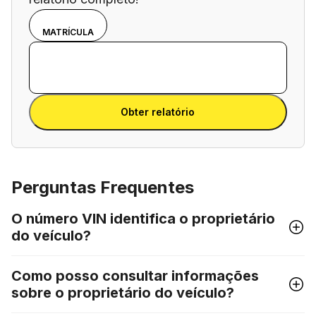
Escolhe o
VIN
MATRÍCULA
modo de
Introduz o número VIN
introdução:
Introduz
número
o
VIN ou
Introduz o número VIN
número
matrícula.
Obter relatório
VIN
Perguntas Frequentes
O número VIN identifica o proprietário
do veículo?
Como posso consultar informações
sobre o proprietário do veículo?