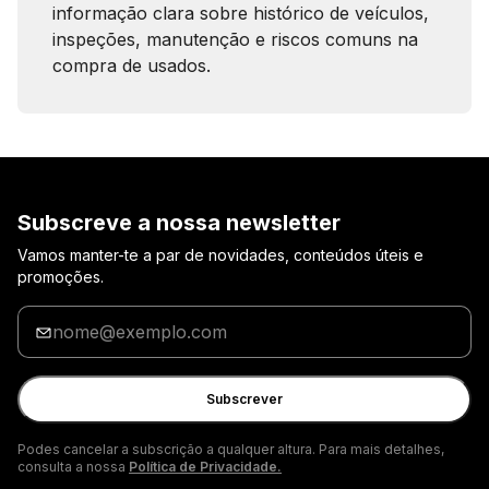
informação clara sobre histórico de veículos,
inspeções, manutenção e riscos comuns na
compra de usados.
Subscreve a nossa newsletter
Vamos manter-te a par de novidades, conteúdos úteis e
promoções.
Insira
o
seu
email
Subscrever
Podes cancelar a subscrição a qualquer altura. Para mais detalhes,
consulta a nossa
Política de Privacidade.