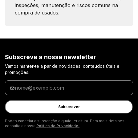
inspeções, manutenção e riscos comuns na
compra de usados.
Subscreve a nossa newsletter
Vamos manter-te a par de novidades, conteúdos úteis e
promoções.
Insira
o
seu
email
Subscrever
Podes cancelar a subscrição a qualquer altura. Para mais detalhes,
consulta a nossa
Política de Privacidade.