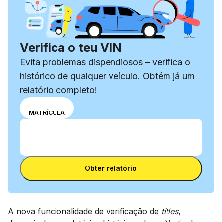
Verifica o teu VIN
Evita problemas dispendiosos – verifica o
histórico de qualquer veículo. Obtém já um
relatório completo!
Escolhe o
VIN
MATRÍCULA
modo de
Introduz o número VIN
introdução:
Introduz
número
o
VIN ou
Introduz o número VIN
número
matrícula.
Obter relatório
VIN
A nova funcionalidade de verificação de
titles
,