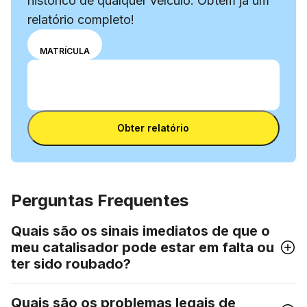
histórico de qualquer veículo. Obtém já um
relatório completo!
Escolhe o
VIN
MATRÍCULA
modo de
Introduz o número VIN
introdução:
Introduz
número
o
VIN ou
Introduz o número VIN
número
matrícula.
Obter relatório
VIN
Perguntas Frequentes
Quais são os sinais imediatos de que o
meu catalisador pode estar em falta ou
ter sido roubado?
Quais são os problemas legais de