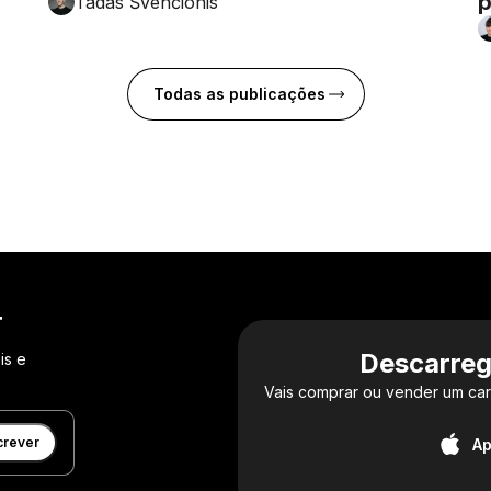
p
Tadas Švenčionis
Todas as publicações
r
Descarreg
is e
Vais comprar ou vender um car
crever
Ap