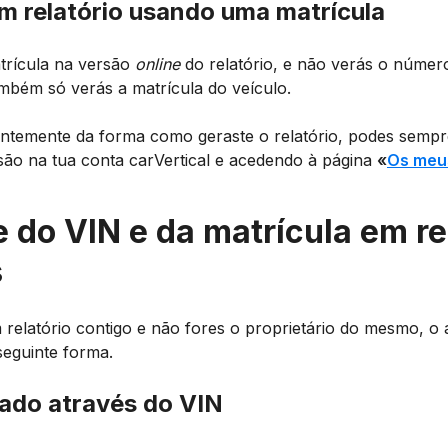
um relatório usando uma matrícula
trícula na versão
online
do relatório, e não verás o númer
mbém só verás a matrícula do veículo.
temente da forma como geraste o relatório, podes sempr
são na tua conta carVertical e acedendo à página
«
Os meus
e do VIN e da matrícula em re
s
 relatório contigo e não fores o proprietário do mesmo, o
seguinte forma.
erado através do VIN