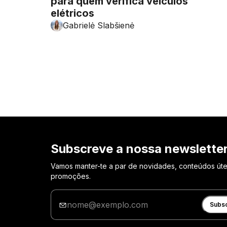
para quem verifica veículos
elétricos
Gabrielė Slabšienė
Subscreve a nossa newslette
Vamos manter-te a par de novidades, conteúdos úte
promoções.
Insira
o
Subs
seu
email