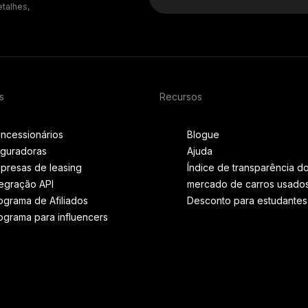
etalhes,
s
Recursos
ncessionários
Blogue
guradoras
Ajuda
presas de leasing
Índice de transparência d
tegração API
mercado de carros usado
ograma de Afiliados
Desconto para estudantes
ograma para influencers