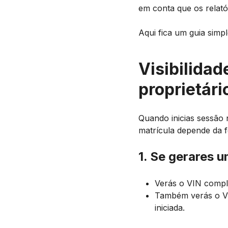
em conta que os relató
Aqui fica um guia simp
Visibilidad
proprietári
Quando inicias sessão n
matrícula depende da f
1. Se gerares u
Verás o VIN compl
Também verás o V
iniciada.