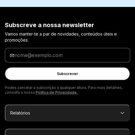
Subscreve a nossa newsletter
Vamos manter-te a par de novidades, conteúdos úteis e
promoções.
Insira
o
seu
email
Subscrever
Podes cancelar a subscrição a qualquer altura. Para mais detalhes,
consulta a nossa
Política de Privacidade.
Relatórios