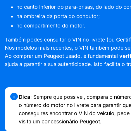
no canto inferior do para-brisas, do lado do co
na ombreira da porta do condutor;
no compartimento do motor.
Também podes consultar o VIN no livrete (ou
Certi
Nos modelos mais recentes, o VIN também pode se
Ao comprar um Peugeot usado, é fundamental
veri
ajuda a garantir a sua autenticidade. Isto facilita o
Dica
: Sempre que possível, compara o númer
o número do motor no livrete para garantir qu
conseguires encontrar o VIN do veículo, pede 
visita um concessionário Peugeot.