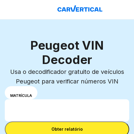
Peugeot VIN
Decoder
Usa o decodificador gratuito de veículos
Peugeot para verificar números VIN
Escolhe o
VIN
MATRÍCULA
modo de
Introduz o número VIN
introdução:
Introduz
número
o
VIN ou
Introduz o número VIN
número
matrícula.
Obter relatório
VIN