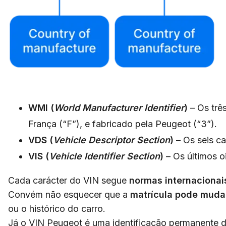
WMI (
World Manufacturer Identifier
)
– Os trê
França (“F”), e fabricado pela Peugeot (“3”).
VDS (
Vehicle Descriptor Section
)
– Os seis ca
VIS (
Vehicle Identifier Section
)
– Os últimos o
Cada carácter do VIN segue
normas internacionai
Convém não esquecer que a
matrícula pode muda
ou o histórico do carro.
Já o VIN Peugeot é uma identificação permanente do 