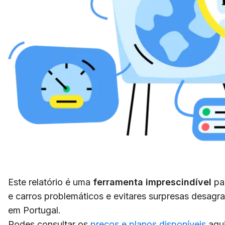
Este relatório é uma
ferramenta imprescindível
par
e carros problemáticos e evitares surpresas desag
em Portugal.
Podes consultar os
preços e planos disponíveis
aqui