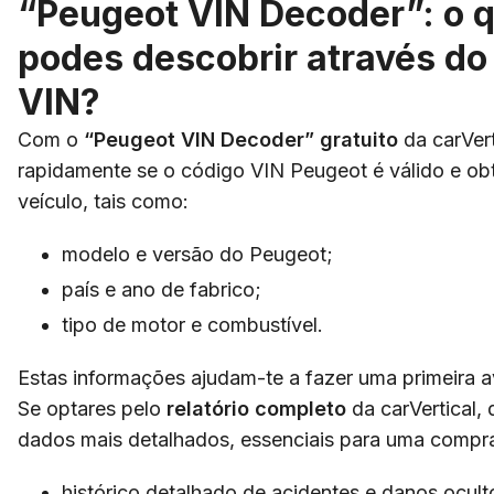
“Peugeot VIN Decoder”: o 
podes descobrir através d
VIN?
Com o
“Peugeot VIN Decoder”
gratuito
da carVert
rapidamente se o código VIN Peugeot é válido e ob
veículo, tais como:
modelo e versão do Peugeot;
país e ano de fabrico;
tipo de motor e combustível.
Estas informações ajudam-te a fazer uma primeira av
Se optares pelo
relatório completo
da carVertical,
dados mais detalhados, essenciais para uma compra
histórico detalhado de acidentes e danos ocult