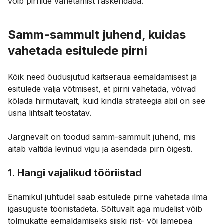
võib pirnide vahetamist raskendada.
Samm-sammult juhend, kuidas
vahetada esitulede pirni
Kõik need õudusjutud kaitseraua eemaldamisest ja
esitulede välja võtmisest, et pirni vahetada, võivad
kõlada hirmutavalt, kuid kindla strateegia abil on see
üsna lihtsalt teostatav.
Järgnevalt on toodud samm-sammult juhend, mis
aitab vältida levinud vigu ja asendada pirn õigesti.
1. Hangi vajalikud tööriistad
Enamikul juhtudel saab esitulede pirne vahetada ilma
igasuguste tööriistadeta. Sõltuvalt aga mudelist võib
tolmukatte eemaldamiseks siiski rist- või lamepea