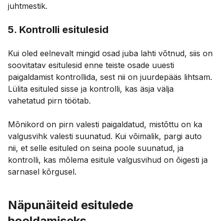
juhtmestik.
5. Kontrolli esitulesid
Kui oled eelnevalt mingid osad juba lahti võtnud, siis on
soovitatav esitulesid enne teiste osade uuesti
paigaldamist kontrollida, sest nii on juurdepääs lihtsam.
Lülita esituled sisse ja kontrolli, kas äsja välja
vahetatud pirn töötab.
Mõnikord on pirn valesti paigaldatud, mistõttu on ka
valgusvihk valesti suunatud. Kui võimalik, pargi auto
nii, et selle esituled on seina poole suunatud, ja
kontrolli, kas mõlema esitule valgusvihud on õigesti ja
sarnasel kõrgusel.
Näpunäiteid esitulede
hooldamiseks