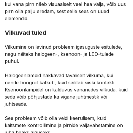
kui vana pirn näeb visuaalselt veel hea välja, võib uus
pirn olla palju eredam, sest selle sees on uued
elemendid.
Vilkuvad tuled
Vilkumine on levinud probleem igasuguste esitulede,
nagu näiteks halogeen-, ksenoon- ja LED-tulede
puhul.
Halogeenlambid hakkavad tavaliselt vilkuma, kui
nende hõõgniit katkeb, kuid säilitab siiski kontakti.
Ksenoonlampidel on kalduvus vananedes vilkuda, kuid
seda võib põhjustada ka vigane juhtmestik või
juhtseade.
See probleem võib olla veidi keerulisem, kuid
kaitsmete kontrollimine ja pirnide väljavahetamine on
juba heaks alguseks.