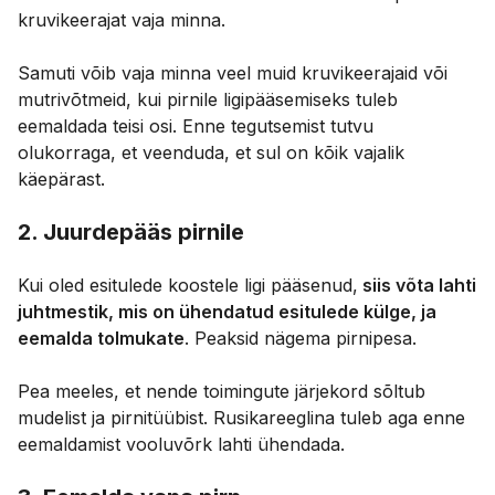
kruvikeerajat vaja minna.
Samuti võib vaja minna veel muid kruvikeerajaid või
mutrivõtmeid, kui pirnile ligipääsemiseks tuleb
eemaldada teisi osi. Enne tegutsemist tutvu
olukorraga, et veenduda, et sul on kõik vajalik
käepärast.
2. Juurdepääs pirnile
Kui oled esitulede koostele ligi pääsenud,
siis võta lahti
juhtmestik, mis on ühendatud esitulede külge, ja
eemalda tolmukate
. Peaksid nägema pirnipesa.
Pea meeles, et nende toimingute järjekord sõltub
mudelist ja pirnitüübist. Rusikareeglina tuleb aga enne
eemaldamist vooluvõrk lahti ühendada.