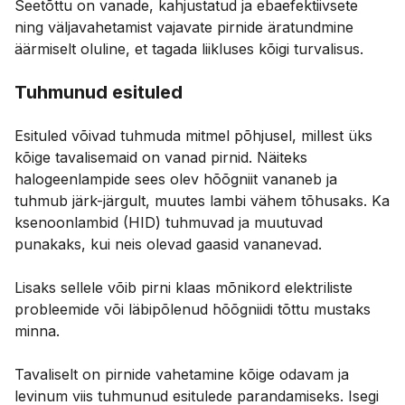
Seetõttu on vanade, kahjustatud ja ebaefektiivsete
ning väljavahetamist vajavate pirnide äratundmine
äärmiselt oluline, et tagada liikluses kõigi turvalisus.
Tuhmunud esituled
Esituled võivad tuhmuda mitmel põhjusel, millest üks
kõige tavalisemaid on vanad pirnid. Näiteks
halogeenlampide sees olev hõõgniit vananeb ja
tuhmub järk-järgult, muutes lambi vähem tõhusaks. Ka
ksenoonlambid (HID) tuhmuvad ja muutuvad
punakaks, kui neis olevad gaasid vananevad.
Lisaks sellele võib pirni klaas mõnikord elektriliste
probleemide või läbipõlenud hõõgniidi tõttu mustaks
minna.
Tavaliselt on pirnide vahetamine kõige odavam ja
levinum viis tuhmunud esitulede parandamiseks. Isegi