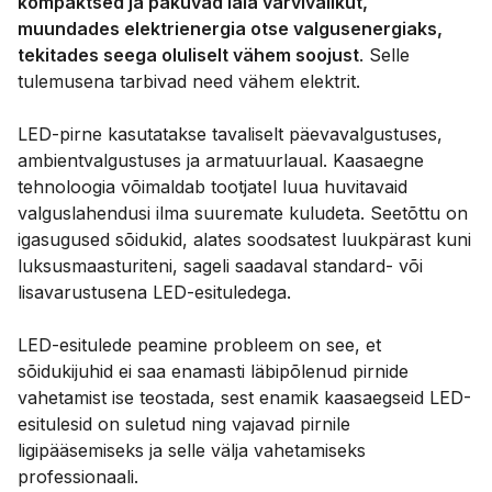
kompaktsed ja pakuvad laia värvivalikut,
muundades elektrienergia otse valgusenergiaks,
tekitades seega oluliselt vähem soojust
. Selle
tulemusena tarbivad need vähem elektrit.
LED-pirne kasutatakse tavaliselt päevavalgustuses,
ambientvalgustuses ja armatuurlaual. Kaasaegne
tehnoloogia võimaldab tootjatel luua huvitavaid
valguslahendusi ilma suuremate kuludeta. Seetõttu on
igasugused sõidukid, alates soodsatest luukpärast kuni
luksusmaasturiteni, sageli saadaval standard- või
lisavarustusena LED-esituledega.
LED-esitulede peamine probleem on see, et
sõidukijuhid ei saa enamasti läbipõlenud pirnide
vahetamist ise teostada, sest enamik kaasaegseid LED-
esitulesid on suletud ning vajavad pirnile
ligipääsemiseks ja selle välja vahetamiseks
professionaali.