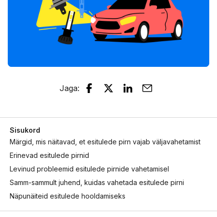
Jaga
:
Sisukord
Märgid, mis näitavad, et esitulede pirn vajab väljavahetamist
Erinevad esitulede pirnid
Levinud probleemid esitulede pirnide vahetamisel
Samm-sammult juhend, kuidas vahetada esitulede pirni
Näpunäiteid esitulede hooldamiseks