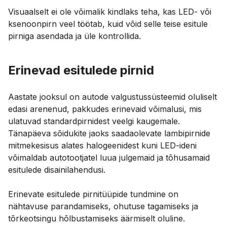
Visuaalselt ei ole võimalik kindlaks teha, kas LED- või
ksenoonpirn veel töötab, kuid võid selle teise esitule
pirniga asendada ja üle kontrollida.
Erinevad esitulede pirnid
Aastate jooksul on autode valgustussüsteemid oluliselt
edasi arenenud, pakkudes erinevaid võimalusi, mis
ulatuvad standardpirnidest veelgi kaugemale.
Tänapäeva sõidukite jaoks saadaolevate lambipirnide
mitmekesisus alates halogeenidest kuni LED-ideni
võimaldab autotootjatel luua julgemaid ja tõhusamaid
esitulede disainilahendusi.
Erinevate esitulede pirnitüüpide tundmine on
nähtavuse parandamiseks, ohutuse tagamiseks ja
tõrkeotsingu hõlbustamiseks äärmiselt oluline.