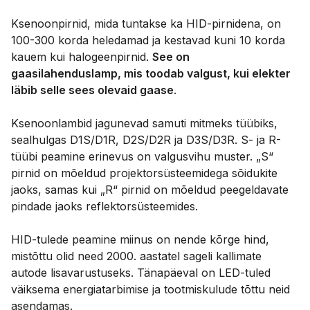
Ksenoonpirnid, mida tuntakse ka HID-pirnidena, on
100-300 korda heledamad ja kestavad kuni 10 korda
kauem kui halogeenpirnid.
See on
gaasilahenduslamp, mis toodab valgust, kui elekter
läbib selle sees olevaid gaase
.
Ksenoonlambid jagunevad samuti mitmeks tüübiks,
sealhulgas D1S/D1R, D2S/D2R ja D3S/D3R. S- ja R-
tüübi peamine erinevus on valgusvihu muster. „S“
pirnid on mõeldud projektorsüsteemidega sõidukite
jaoks, samas kui „R“ pirnid on mõeldud peegeldavate
pindade jaoks reflektorsüsteemides.
HID-tulede peamine miinus on nende kõrge hind,
mistõttu olid need 2000. aastatel sageli kallimate
autode lisavarustuseks. Tänapäeval on LED-tuled
väiksema energiatarbimise ja tootmiskulude tõttu neid
asendamas.