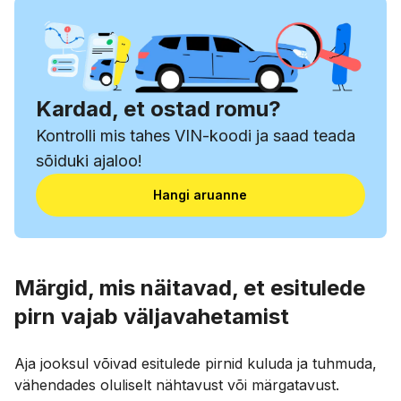
Kardad, et ostad romu?
Kontrolli mis tahes VIN-koodi ja saad teada
sõiduki ajaloo!
Hangi aruanne
Märgid, mis näitavad, et esitulede
pirn vajab väljavahetamist
Aja jooksul võivad esitulede pirnid kuluda ja tuhmuda,
vähendades oluliselt nähtavust või märgatavust.