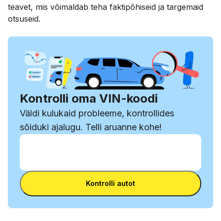
teavet, mis võimaldab teha faktipõhiseid ja targemaid
otsuseid.
Kontrolli oma VIN-koodi
Väldi kulukaid probleeme, kontrollides
sõiduki ajalugu. Telli aruanne kohe!
Sisesta VIN-kood
Sisesta
VIN-
Sisesta VIN-kood
kood
Kontrolli autot