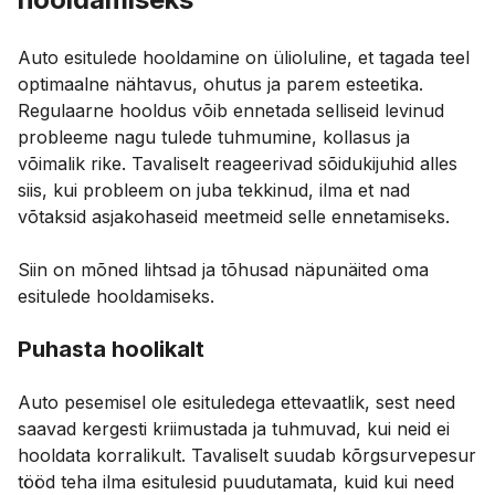
Auto esitulede hooldamine on ülioluline, et tagada teel
optimaalne nähtavus, ohutus ja parem esteetika.
Regulaarne hooldus võib ennetada selliseid levinud
probleeme nagu tulede tuhmumine, kollasus ja
võimalik rike. Tavaliselt reageerivad sõidukijuhid alles
siis, kui probleem on juba tekkinud, ilma et nad
võtaksid asjakohaseid meetmeid selle ennetamiseks.
Siin on mõned lihtsad ja tõhusad näpunäited oma
esitulede hooldamiseks.
Puhasta hoolikalt
Auto pesemisel ole esituledega ettevaatlik, sest need
saavad kergesti kriimustada ja tuhmuvad, kui neid ei
hooldata korralikult. Tavaliselt suudab kõrgsurvepesur
tööd teha ilma esitulesid puudutamata, kuid kui need