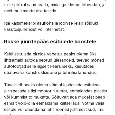
mille põhjal saad teada, mida iga klemm tähendab, ja
neid multimeetri abil testida.
Iga kaitsmekarbi asukoha ja joonise leiab sõiduki
kasutusjuhendist või internetist.
Raske juurdepääs esitulede koostele
Kuigi esitulede pirnide vahetus peaks olema üks
lihtsamaid autoga seotud ülesandeid, teevad mõned
autotootjad selle liigselt keeruliseks, kasutades
ebatavalisi konstruktsioone ja tehnilisi lahendusi.
Tavaliselt peaks olema võimalik pääseda esitulede
pirnipesadele ligi mootoriruumist, eemaldades plastist
või kummist tolmukatte. Sõltuvalt aga mudelist peab
esmalt võib-olla eemaldama kaitseraua, võtma välja
esitule või ühendama lahti mõned juhtmestikud, mis