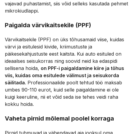
vajavad puhastamist, siis võid selleks kasutada pehmet
mikrokiudlappi.
Paigalda värvikaitsekile (PPF)
Värvikaitsekile (PPF) on üks tõhusamaid viise, kuidas
värvi ja esitulesid kivide, kriimustuste ja
päikesekahjustuste eest kaitsta. Kui auto esituled on
ideaalses seisukorras ning soovid neid ka edaspidi
sellisena hoida,
on PPF-i paigaldamine kiire ja tõhus
viis, kuidas oma esitulede välimust ja seisukorda
säilitada
. Professionaalide poolt tehtud töö maksab
umbes 90-110 eurot, kuid selle paigaldamine ei ole
kuigi keeruline, nii et võid seda ise tehes veidi raha
kokku hoida.
Vaheta pirnid mõlemal poolel korraga
Pirnid tuhmuvad ja vähendavad aja jooksul oma