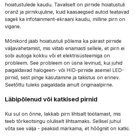
hoiatustulede kaudu. Tavaliselt on pirnide hoiatustuli
oranž ja pirnikujuline, kuid kaasaegsed autod teatavad
sageli ka infotainment-ekraani kaudu, milline pirn on
vigane.
Mõnikord jääb hoiatustuli põlema ka pärast pirnide
väljavahetamist, mis viitab enamasti sellele, et pirn ei
sobi autoga kokku või et elektrisüsteemiga on
probleem. See probleem on üsna levinud, kui juhid
paigaldavad halogeen- või HID-pirnide asemel LED-
pirnid, sest pinge kasutamine ja takistus on erinev.
Seetõttu tuleks paigaldada ainult originaalpirne.
Läbipõlenud või katkised pirnid
Kui sul on õnne, lakkab pirn lihtsalt töötamast, mis
teeb tõrkeotsingu oluliselt lihtsamaks. Sellisel juhul
võta see välja - peaksid märkama, et hõõgniit on katki.