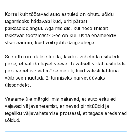
Korralikult töötavad auto esituled on ohutu sõidu
tagamiseks hädavajalikud, eriti pärast
päikeseloojangut. Aga mis siis, kui need lihtsalt
lakkavad töötamast? See on küll üsna ebameeldiv
stsenaarium, kuid võib juhtuda igaühega.
Seetõttu on oluline teada, kuidas vahetada esitulede
pirne, et vältida liigset vaeva. Tavaliselt võtab esitulede
pirni vahetus vaid mõne minuti, kuid valesti tehtuna
võib see muutuda 2-tunniseks närvesöövaks
ülesandeks.
Vaatame üle märgid, mis näitavad, et auto esituled
vajavad väljavahetamist, erinevad pirnitüübid ja
tegeliku väljavahetamise protsessi, et tagada eredamad
sõidud.