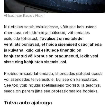
Allikas: Ivan Radic / Flickr
Kui niiskus satub esituledesse, võib see kahjustada
ühendusi, reflektoreid ja läätsesid, vähendades
esitulede tõhusust.
Tavaliselt on esituledel
ventilatsiooniavad, et hoida sisemised osad jaheda
ja kuivana, kuid kui esitulede tihendid on
kahjustatud või korpus on pragunenud, lekib vesi
sisse ning kahjustab sisemisi osi
.
Probleemi saab lahendada, tihendades esituled uuesti
või asendades terve esitule, kui see on kahjustatud.
See töö võib nõuda spetsiaalseid tööriistu ja teadmisi,
seega on parem jätta see professionaalide hooleks.
Tutvu auto ajalooga