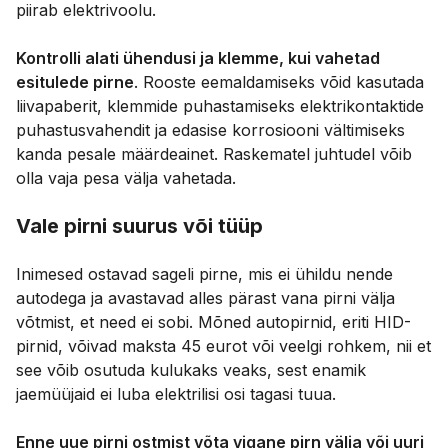
piirab elektrivoolu.
Kontrolli alati ühendusi ja klemme, kui vahetad
esitulede pirne
. Rooste eemaldamiseks võid kasutada
liivapaberit, klemmide puhastamiseks elektrikontaktide
puhastusvahendit ja edasise korrosiooni vältimiseks
kanda pesale määrdeainet. Raskematel juhtudel võib
olla vaja pesa välja vahetada.
Vale pirni suurus või tüüp
Inimesed ostavad sageli pirne, mis ei ühildu nende
autodega ja avastavad alles pärast vana pirni välja
võtmist, et need ei sobi. Mõned autopirnid, eriti HID-
pirnid, võivad maksta 45 eurot või veelgi rohkem, nii et
see võib osutuda kulukaks veaks, sest enamik
jaemüüjaid ei luba elektrilisi osi tagasi tuua.
Enne uue pirni ostmist võta vigane pirn välja või uuri