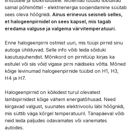
lihtsusele ja töökindlusele. Mõlemad tüübid töötavad
samal põhimõttel - elektrienergia soojendamine süütab
sees oleva hõõgniidi.
Ainus erinevus seisneb selles,
et halogeenpirnidel on sees kapsel, mis tagab
eredama valguse ja valgema värvitemperatuuri
.
Enne halogeenpirni ostmist uuri, mis tüüpi pirnid sinu
autoga ühilduvad. Selle info võib leida sõiduki
kasutusjuhendist. Mõnikord on pirnitüüp kirjas ka
esitulel või siis võid vigase pirni näidiseks võtta. Mõned
kõige levinumad halogeenpirnide tüübid on H1, H3,
H4 ja H7.
Halogeenpirnid on kõikidest turul olevatest
lambipirnidest kõige vähem energiatõhusad. Need
kiirgavad valgust, suunates elektrivoolu läbi hõõgniidi,
mis süttib väga kõrgel temperatuuril. Tänapäeval võib
neid leida paljudes odavamates või vanemates
autodes.