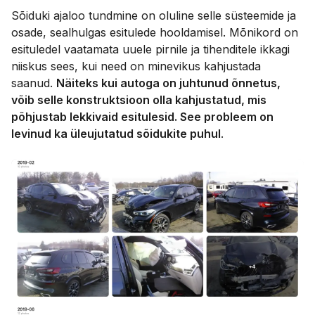
Sõiduki ajaloo tundmine on oluline selle süsteemide ja
osade, sealhulgas esitulede hooldamisel. Mõnikord on
esituledel vaatamata uuele pirnile ja tihenditele ikkagi
niiskus sees, kui need on minevikus kahjustada
saanud.
Näiteks kui autoga on juhtunud õnnetus,
võib selle konstruktsioon olla kahjustatud, mis
põhjustab lekkivaid esitulesid. See probleem on
levinud ka üleujutatud sõidukite puhul
.