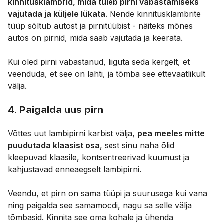
kinnitusklambrid, mida tuleb pirni vabastamiseks
vajutada ja küljele lükata
. Nende kinnitusklambrite
tüüp sõltub autost ja pirnitüübist - näiteks mõnes
autos on pirnid, mida saab vajutada ja keerata.
Kui oled pirni vabastanud, liiguta seda kergelt, et
veenduda, et see on lahti, ja tõmba see ettevaatlikult
välja.
4. Paigalda uus pirn
Võttes uut lambipirni karbist välja,
pea meeles mitte
puudutada klaasist osa
, sest sinu naha õlid
kleepuvad klaasile, kontsentreerivad kuumust ja
kahjustavad enneaegselt lambipirni.
Veendu, et pirn on sama tüüpi ja suurusega kui vana
ning paigalda see samamoodi, nagu sa selle välja
tõmbasid. Kinnita see oma kohale ja ühenda