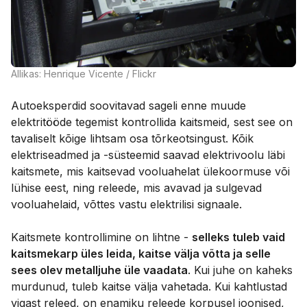
Allikas: Henrique Vicente / Flickr
Autoeksperdid soovitavad sageli enne muude
elektritööde tegemist kontrollida kaitsmeid, sest see on
tavaliselt kõige lihtsam osa tõrkeotsingust. Kõik
elektriseadmed ja -süsteemid saavad elektrivoolu läbi
kaitsmete, mis kaitsevad vooluahelat ülekoormuse või
lühise eest, ning releede, mis avavad ja sulgevad
vooluahelaid, võttes vastu elektrilisi signaale.
Kaitsmete kontrollimine on lihtne -
selleks tuleb vaid
kaitsmekarp üles leida, kaitse välja võtta ja selle
sees olev metalljuhe üle vaadata
. Kui juhe on kaheks
murdunud, tuleb kaitse välja vahetada. Kui kahtlustad
vigast releed, on enamiku releede korpusel joonised,