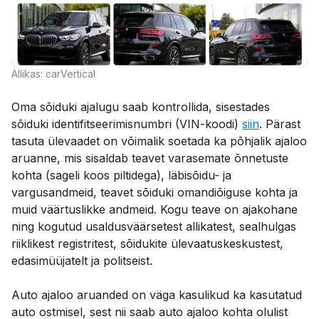
Allikas: carVertical
Oma sõiduki ajalugu saab kontrollida, sisestades
sõiduki identifitseerimisnumbri (VIN-koodi)
siin
. Pärast
tasuta ülevaadet on võimalik soetada ka põhjalik ajaloo
aruanne, mis sisaldab teavet varasemate õnnetuste
kohta (sageli koos piltidega), läbisõidu- ja
vargusandmeid, teavet sõiduki omandiõiguse kohta ja
muid väärtuslikke andmeid. Kogu teave on ajakohane
ning kogutud usaldusväärsetest allikatest, sealhulgas
riiklikest registritest, sõidukite ülevaatuskeskustest,
edasimüüjatelt ja politseist.
Auto ajaloo aruanded on väga kasulikud ka kasutatud
auto ostmisel, sest nii saab auto ajaloo kohta olulist