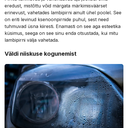
eredust, mistõttu võid märgata märkimisväärset
erinevust, vahetades lambipirni ainult ühel poolel. See
on eriti levinud ksenoonpirnide puhul, sest need
tuhmuvad üsna kiiresti. Enamasti on see aga esteetika
küsimus, seega on see sinu enda otsustada, kui mitu
lambipirni välja vahetada.
Väldi niiskuse kogunemist