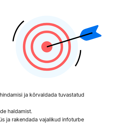
shindamisi ja kõrvaldada tuvastatud
ide haldamist.
üüs ja rakendada vajalikud infoturbe