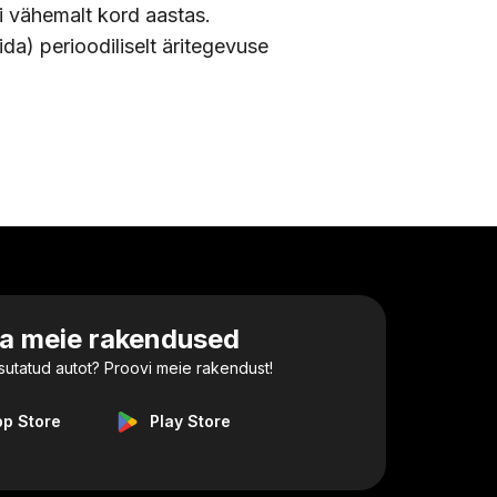
 vähemalt kord aastas.
ida) perioodiliselt äritegevuse
la meie rakendused
utatud autot? Proovi meie rakendust!
pp Store
Play Store