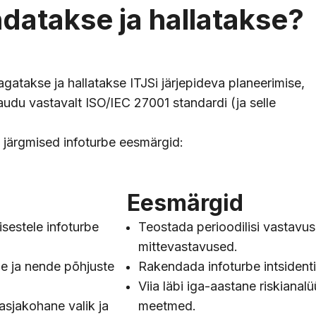
ndatakse ja hallatakse?
gatakse ja hallatakse ITJSi järjepideva planeerimise,
udu vastavalt ISO/IEC 27001 standardi (ja selle
 järgmised infoturbe eesmärgid:
Eesmärgid
isestele infoturbe
Teostada perioodilisi vastavu
mittevastavused.
e ja nende põhjuste
Rakendada infoturbe intsident
Viia läbi iga-aastane riskianal
asjakohane valik ja
meetmed.