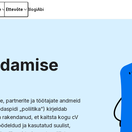
e
Ettevõte
Blogi
Abi
ldamise
e, partnerite ja töötajate andmeid
daspidi „poliitika”) kirjeldab
n rakendanud, et kaitsta kogu cV
ödeldud ja kasutatud suulist,