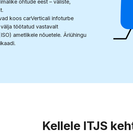
õimalike ohtude eest – väliste,
t.
d koos carVerticali infoturbe
 välja töötatud vastavalt
ISO) ametlikele nõuetele. Äriühingu
ikaadi.
Kellele ITJS keh