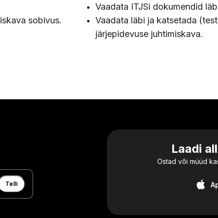
Vaadata ITJSi dokumendid läbi
iskava sobivus.
Vaadata läbi ja katsetada (test
järjepidevuse juhtimiskava.
Laadi al
Ostad või müüd kas
Telli
A