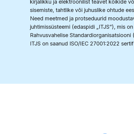
kirjalikku ja elektroonilist teavet kõikide v
sisemiste, tahtlike või juhuslike ohtude ees
Need meetmed ja protseduurid moodustava
juhtimissüsteemi (edaspidi „ITJS”), mis on
Rahvusvahelise Standardiorganisatsiooni (
ITJS on saanud ISO/IEC 27001:2022 sertif