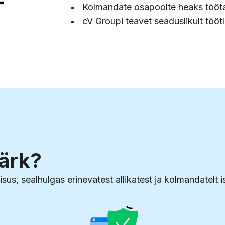
Kolmandate osapoolte heaks tööt
cV Groupi teavet seaduslikult tööt
märk?
sus, sealhulgas erinevatest allikatest ja kolmandatelt 