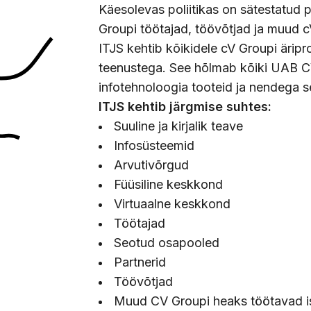
Käesolevas poliitikas on sätestatud 
Groupi töötajad, töövõtjad ja muud 
ITJS kehtib kõikidele cV Groupi ärip
teenustega. See hõlmab kõiki UAB CV
infotehnoloogia tooteid ja nendega s
ITJS kehtib järgmise suhtes:
Suuline ja kirjalik teave
Infosüsteemid
Arvutivõrgud
Füüsiline keskkond
Virtuaalne keskkond
Töötajad
Seotud osapooled
Partnerid
Töövõtjad
Muud CV Groupi heaks töötavad i