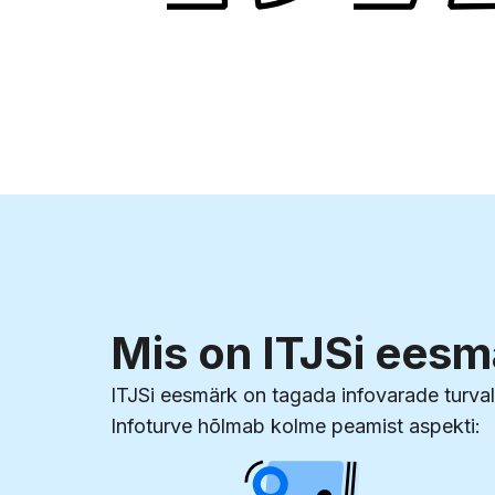
Mis on ITJSi ees
ITJSi eesmärk on tagada infovarade turvali
Infoturve hõlmab kolme peamist aspekti: