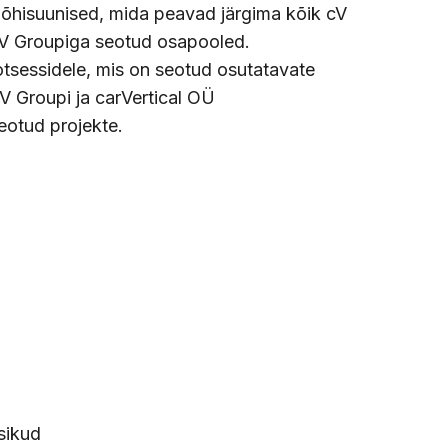
põhisuunised, mida peavad järgima kõik cV
cV Groupiga seotud osapooled.
rotsessidele, mis on seotud osutatavate
 Groupi ja carVertical OÜ
eotud projekte.
sikud