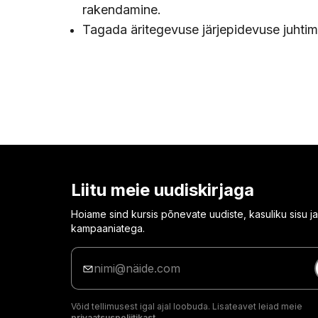
rakendamine.
Tagada äritegevuse järjepidevuse juhtim
Liitu meie uudiskirjaga
Hoiame sind kursis põnevate uudiste, kasuliku sisu ja
kampaaniatega.
Sisesta
oma
e-
posti
Võid tellimusest igal ajal loobuda. Lisateavet leiad meie
aadress
privaatsuspoliitikast.