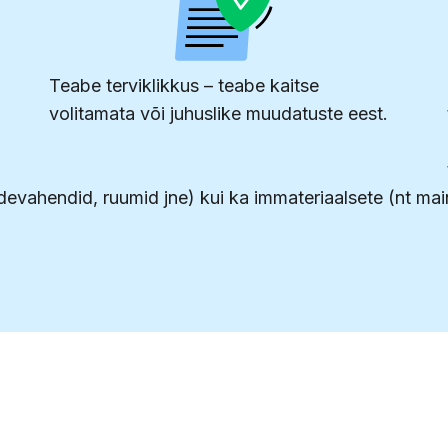
Teabe terviklikkus – teabe kaitse
volitamata või juhuslike muudatuste eest.
a sidevahendid, ruumid jne) kui ka immateriaalsete (nt 