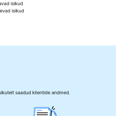
avad isikud
levad isikud
isikutelt saadud klientide andmed.