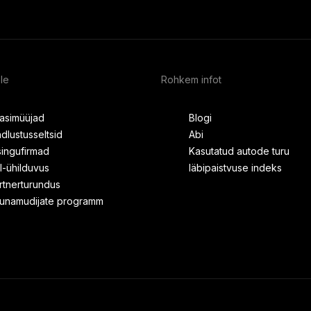
ele
Rohkem infot
asimüüjad
Blogi
ndlustusseltsid
Abi
isingufirmad
Kasutatud autode turu
I-ühilduvus
läbipaistvuse indeks
rtnerturundus
unamudijate programm