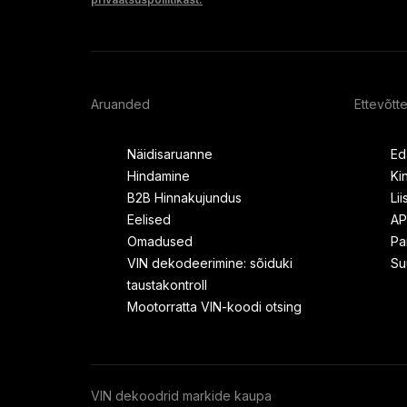
Aruanded
Ettevõtt
Näidisaruanne
Ed
Hindamine
Ki
B2B Hinnakujundus
Li
Eelised
AP
Omadused
Pa
VIN dekodeerimine: sõiduki
Su
taustakontroll
Mootorratta VIN-koodi otsing
VIN dekoodrid markide kaupa