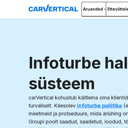
Aruanded
Ettevõttel
Infoturbe ha
süsteem
carVertical kohustub käitlema oma klientid
turvaliselt. Käesolev
infoturbe poliitika
(e
meetmeid ja protseduure, mida äriühing o
Groupi poolt saadud, saadetud, loodud, tö