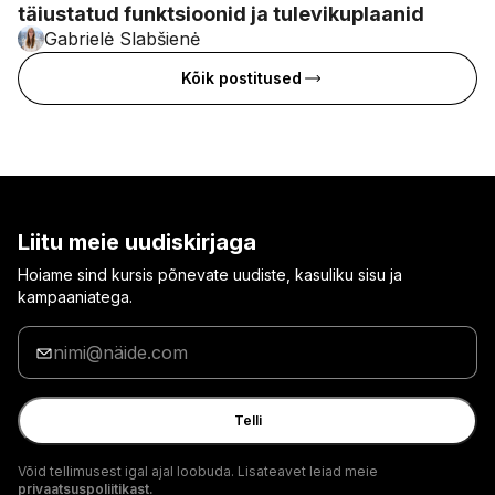
täiustatud funktsioonid ja tulevikuplaanid
Gabrielė Slabšienė
Kõik postitused
Liitu meie uudiskirjaga
Hoiame sind kursis põnevate uudiste, kasuliku sisu ja
kampaaniatega.
Sisesta
oma
e-
posti
Telli
aadress
Võid tellimusest igal ajal loobuda. Lisateavet leiad meie
privaatsuspoliitikast.