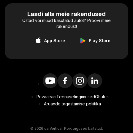
Laadi alla meie rakendused
Ostad või müüd kasutatud autot? Proovi meie
rakendust!
App Store
Play Store
Privaatsus
Teenusetingimused
Ohutus
Aruande tagastamise poliitika
© 2026 carVertical. Kõik õigused kaitstud.