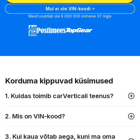
Mul ei ole VIN-koodi
Meid usaldab üle 6 000 000 inimese 37 riigis
Korduma kippuvad küsimused
1. Kuidas toimib carVerticali teenus?
2. Mis on VIN-kood?
3. Kui kaua võtab aega, kuni ma oma