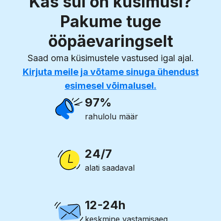
Kas sul on küsimusi?
Pakume tuge
ööpäevaringselt
Saad oma küsimustele vastused igal ajal.
Kirjuta meile
ja võtame sinuga ühendust
esimesel võimalusel.
97%
rahulolu määr
24/7
alati saadaval
12-24h
keskmine vastamisaeg