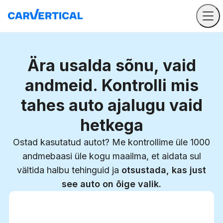
Ära usalda sõnu, vaid
andmeid. Kontrolli mis
tahes auto ajalugu vaid
hetkega
Ostad kasutatud autot? Me kontrollime üle 1000
andmebaasi üle kogu maailma, et aidata sul
vältida halbu tehinguid ja
otsustada, kas just
see auto on õige valik.
Sisesta VIN-kood
Sisesta
VIN-