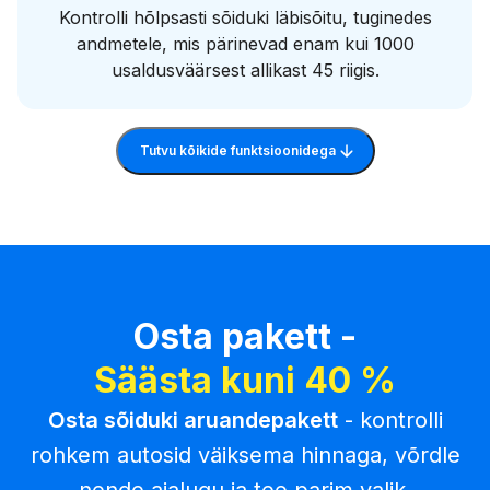
Kontrolli hõlpsasti sõiduki läbisõitu, tuginedes
andmetele, mis pärinevad enam kui 1000
usaldusväärsest allikast 45 riigis.
Tutvu kõikide funktsioonidega
Osta pakett -
Säästa kuni 40 %
Osta sõiduki aruandepakett
- kontrolli
rohkem autosid väiksema hinnaga, võrdle