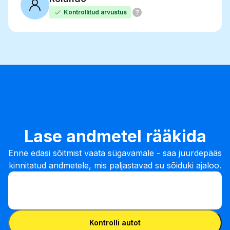
Kontrollitud arvustus
Lase andmetel rääkida
Enne edasi sõitmist vaata sügavamale - saa juurdepääs
kinnitatud andmetele, mis paljastavad su sõiduki ajaloo.
Sisesta VIN-kood
Sisesta
VIN-
Sisesta VIN-kood
kood
Kontrolli autot