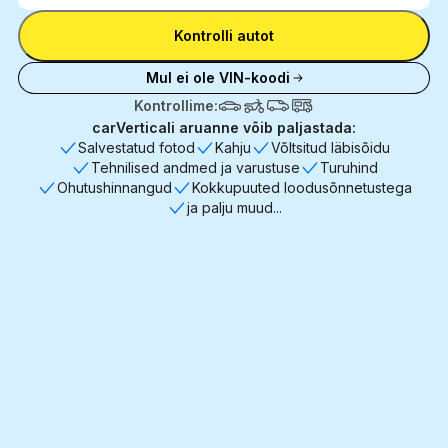
Sisesta VIN-kood
kood
Kontrolli autot
Mul ei ole VIN-koodi
Kontrollime:
carVerticali aruanne võib paljastada:
Salvestatud fotod
Kahju
Võltsitud läbisõidu
Tehnilised andmed ja varustuse
Turuhind
Ohutushinnangud
Kokkupuuted loodusõnnetustega
ja palju muud...