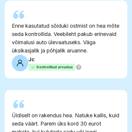
Enne kasutatud sõiduki ostmist on hea mõte
seda kontrollida. Veebileht pakub erinevaid
võimalusi auto ülevaatuseks. Väga
üksikasjalik ja põhjalik aruanne.
Jc
Kontrollitud arvustus
Üldiselt on rakendus hea. Natuke kallis, kuid
seda väärt. Parem üks kord 30 eurot
maksta, kui kulutada sadu või isegi