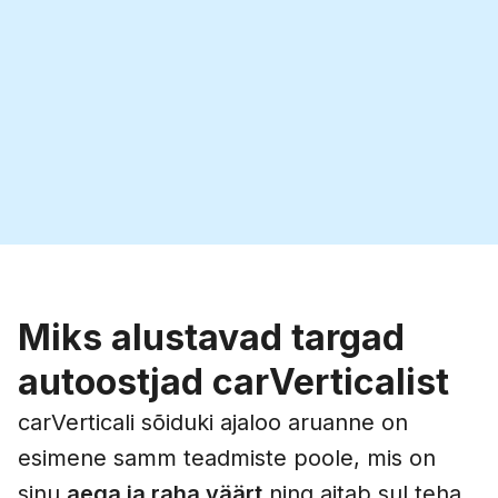
Miks alustavad targad
autoostjad carVerticalist
carVerticali sõiduki ajaloo aruanne on
esimene samm teadmiste poole, mis on
sinu
aega ja raha väärt
ning aitab sul teha