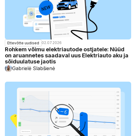
02.07.2026
Ettevõtte uudised
Rohkem võimu elektriautode ostjatele: Nüüd
on aruannetes saadaval uus Elektriauto aku ja
sõiduulatuse jaotis
Gabrielė Slabšienė