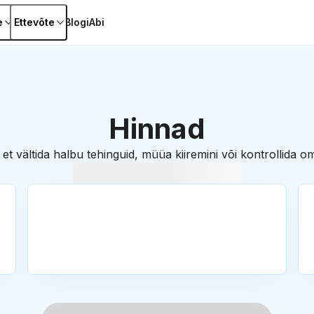
e
Ettevõte
Blogi
Abi
Hinnad
et vältida halbu tehinguid, müüa kiiremini või kontrollida o