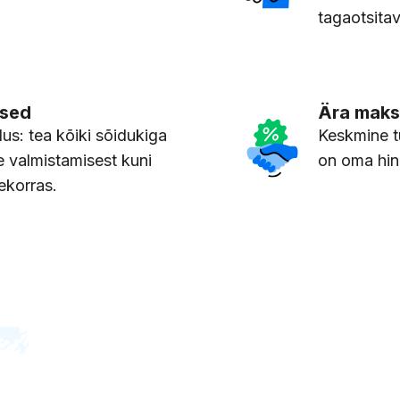
tagaotsitav
used
Ära maksa
us: tea kõiki sõidukiga
Keskmine t
e valmistamisest kuni
on oma hin
jekorras.