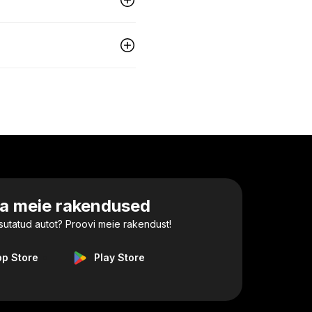
la meie rakendused
utatud autot? Proovi meie rakendust!
pp Store
Play Store