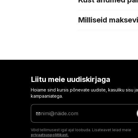
Milliseid maksevi
Liitu meie uudiskirjaga
Hoiame sind kursis põnevate uudiste, kasuliku sisu ja
kampaaniatega.
Sisesta
oma
e-
posti
Võid tellimusest igal ajal loobuda. Lisateavet leiad meie
aadress
privaatsuspoliitikast.