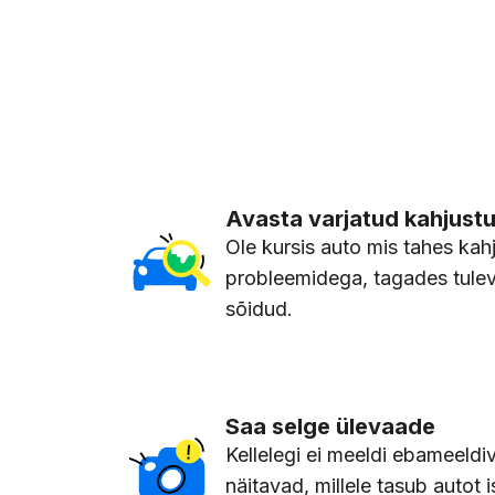
Avasta varjatud kahjust
Ole kursis auto mis tahes ka
probleemidega, tagades tulev
sõidud.
Saa selge ülevaade
Kellelegi ei meeldi ebameeldi
näitavad, millele tasub autot i