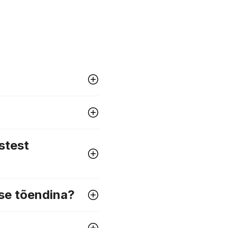
stest
ise tõendina?