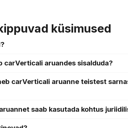
kippuvad küsimused
d?
ib carVerticali aruandes sisalduda?
neb carVerticali aruanne teistest sarna
 aruannet saab kasutada kohtus juriidil
rinevad?