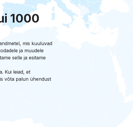
ui 1000
andmetel, mis kuuluvad
öökodadele ja muudele
tame selle ja esitame
 Kui leiad, et
siis võta palun ühendust