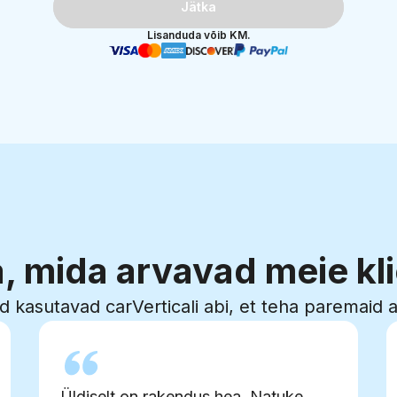
Jätka
Lisanduda võib KM.
, mida arvavad meie kl
d kasutavad carVerticali abi, et teha paremaid 
Üldiselt on rakendus hea. Natuke