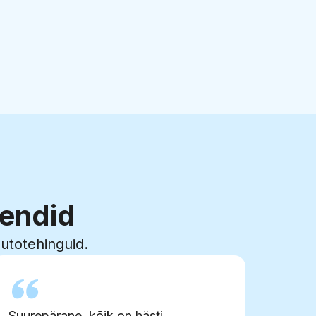
iendid
autotehinguid.
Suurepärane, kõik on hästi.