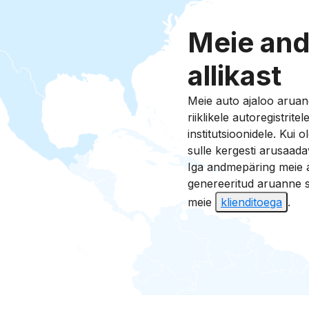
Meie and
allikast
Meie auto ajaloo arua
riiklikele autoregistrit
institutsioonidele. Kui
sulle kergesti arusaad
Iga andmepäring meie all
genereeritud aruanne si
meie
klienditoega
.