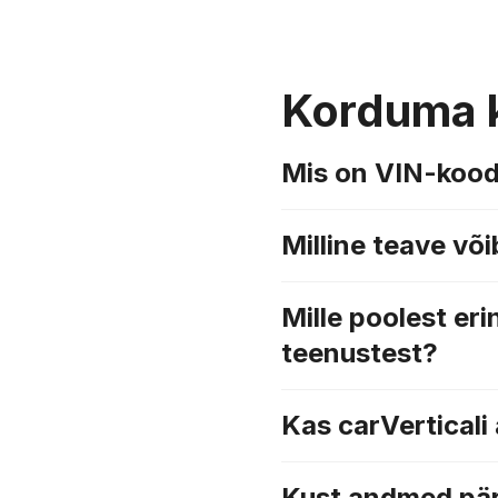
Korduma 
Mis on VIN-koo
Milline teave võ
Mille poolest eri
teenustest?
Kas carVerticali
Kust andmed pä