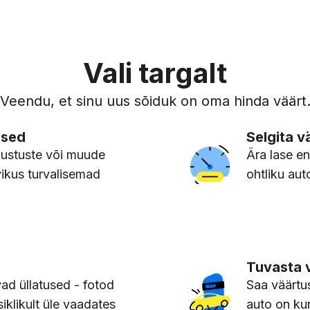
Vali targalt
Veendu, et sinu uus sõiduk on oma hinda väärt
used
Selgita vä
hjustuste või muude
Ära lase en
ikus turvalisemad
ohtliku auto
Tuvasta 
vad üllatused - fotod
Saa väärtus
siklikult üle vaadates
auto on ku