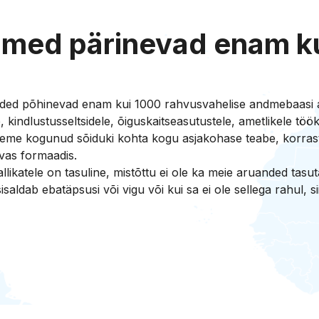
med pärinevad enam k
nded põhinevad enam kui 1000 rahvusvahelise andmebaasi 
ele, kindlustusseltsidele, õiguskaitseasutustele, ametlikele t
 oleme kogunud sõiduki kohta kogu asjakohase teabe, korras
avas formaadis.
ikatele on tasuline, mistõttu ei ole ka meie aruanded tasuta.
saldab ebatäpsusi või vigu või kui sa ei ole sellega rahul, 