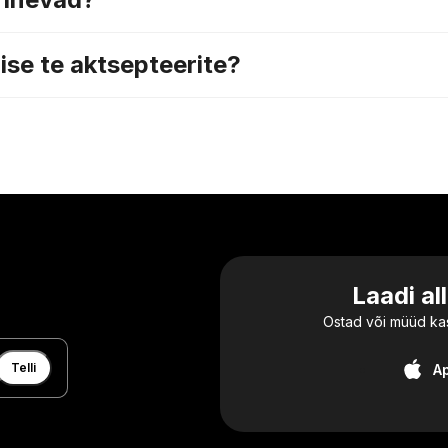
ise te aktsepteerite?
Laadi al
Ostad või müüd kas
Telli
A