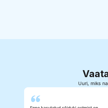
Vaata
Uuri, miks na
Enne kasutatud sõiduki ostmist on