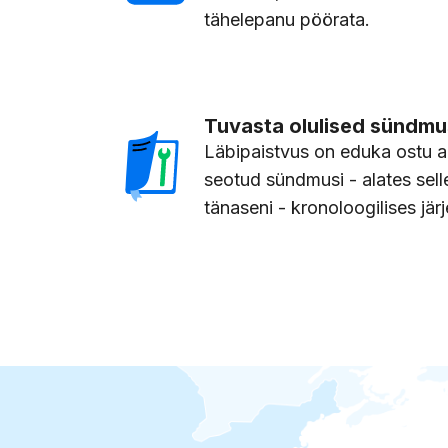
tähelepanu pöörata.
Tuvasta olulised sündm
Läbipaistvus on eduka ostu al
seotud sündmusi - alates sell
tänaseni - kronoloogilises jär