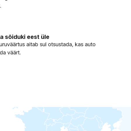
.
 sõiduki eest üle
uruväärtus aitab sul otsustada, kas auto
da väärt.