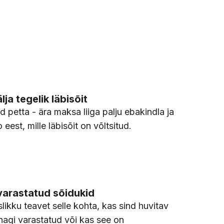
.
lja tegelik läbisõit
d petta - ära maksa liiga palju ebakindla ja
 eest, mille läbisõit on võltsitud.
varastatud sõidukid
likku teavet selle kohta, kas sind huvitav
nagi varastatud või kas see on