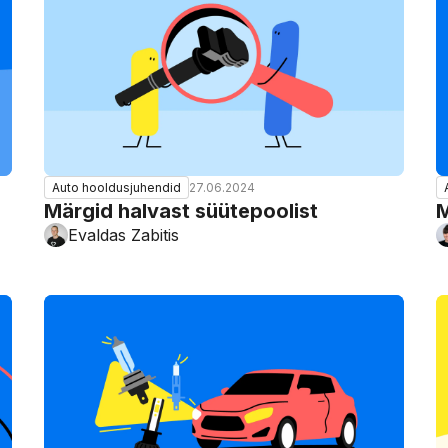
27.06.2024
Auto hooldusjuhendid
Märgid halvast süütepoolist
M
Evaldas Zabitis