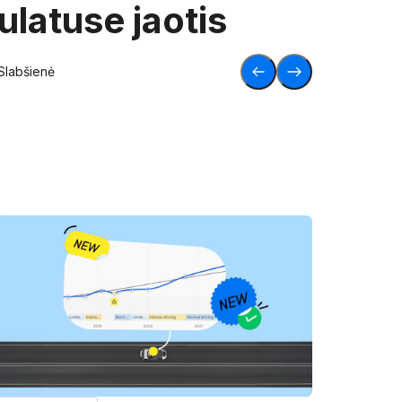
ulatuse jaotis
Slabšienė