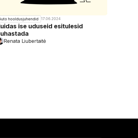
17.06.2024
Auto hooldusjuhendid
uidas ise uduseid esitulesid
uhastada
Renata Liubertaitė