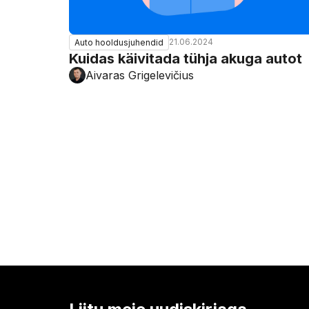
21.06.2024
Auto hooldusjuhendid
Kuidas käivitada tühja akuga autot
Aivaras Grigelevičius