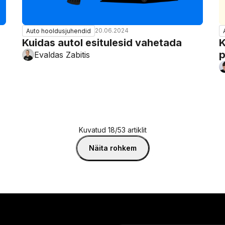
20.06.2024
Auto hooldusjuhendid
Kuidas autol esitulesid vahetada
K
p
Evaldas Zabitis
Kuvatud 18/53 artiklit
Näita rohkem