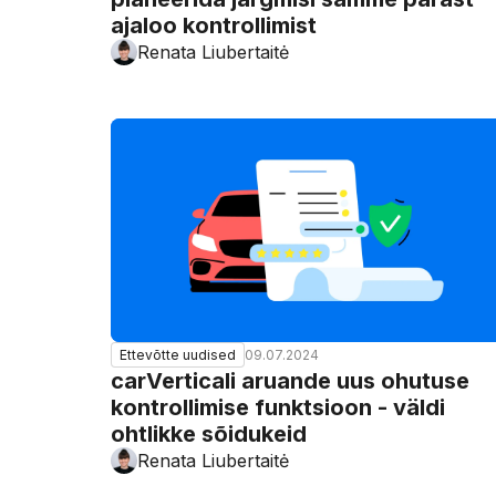
ajaloo kontrollimist
Renata Liubertaitė
09.07.2024
Ettevõtte uudised
carVerticali aruande uus ohutuse
kontrollimise funktsioon - väldi
ohtlikke sõidukeid
Renata Liubertaitė