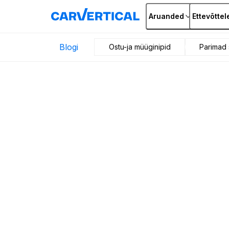
Aruanded
Ettevõttel
Blogi
Ostu-ja müüginipid
Parimad 