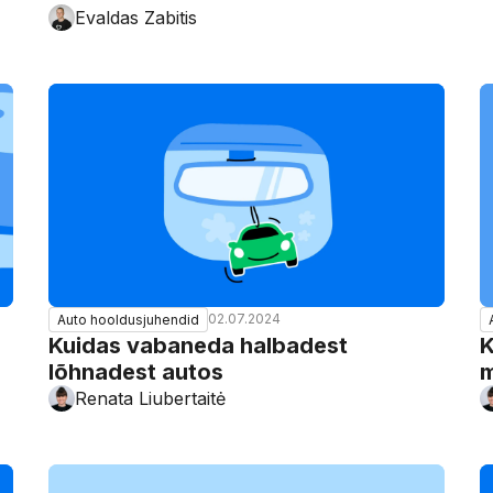
Evaldas Zabitis
02.07.2024
Auto hooldusjuhendid
Kuidas vabaneda halbadest
K
lõhnadest autos
m
Renata Liubertaitė