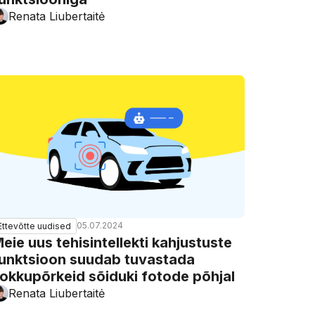
Renata Liubertaitė
05.07.2024
Ettevõtte uudised
eie uus tehisintellekti kahjustuste
unktsioon suudab tuvastada
okkupõrkeid sõiduki fotode põhjal
Renata Liubertaitė