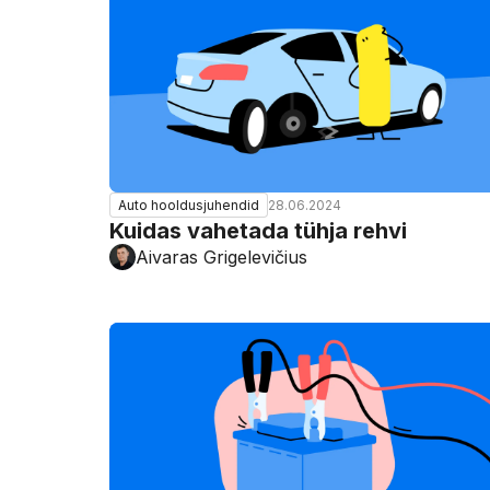
28.06.2024
Auto hooldusjuhendid
Kuidas vahetada tühja rehvi
Aivaras Grigelevičius