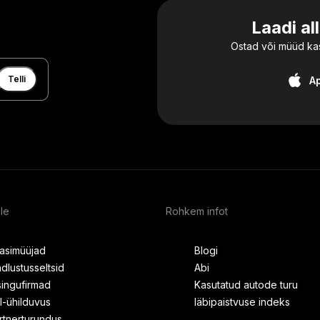
Laadi al
Ostad või müüd kas
Telli
A
ele
Rohkem infot
asimüüjad
Blogi
ndlustusseltsid
Abi
isingufirmad
Kasutatud autode turu
I-ühilduvus
läbipaistvuse indeks
rtnerturundus