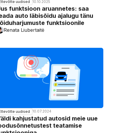
10.10.2025
Ettevõtte uudised
us funktsioon aruannetes: saa
eada auto läbisõidu ajalugu tänu
õiduharjumuste funktsioonile
Renata Liubertaitė
10.07.2024
Ettevõtte uudised
äldi kahjustatud autosid meie uue
oodusõnnetustest teatamise
unktsiooniga