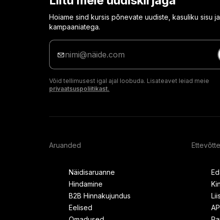
Liitu meie uudiskirjaga
Hoiame sind kursis põnevate uudiste, kasuliku sisu ja
kampaaniatega.
Sisesta
oma
e-
posti
Võid tellimusest igal ajal loobuda. Lisateavet leiad meie
aadress
privaatsuspoliitikast.
Aruanded
Ettevõtt
Näidisaruanne
Ed
Hindamine
Ki
B2B Hinnakujundus
Li
Eelised
AP
Omadused
Pa