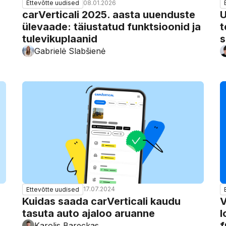
08.01.2026
Ettevõtte uudised
carVerticali 2025. aasta uuenduste
U
ülevaade: täiustatud funktsioonid ja
t
tulevikuplaanid
s
Gabrielė Slabšienė
17.07.2024
Ettevõtte uudised
Kuidas saada carVerticali kaudu
V
tasuta auto ajaloo aruanne
l
f
Karolis Bareckas