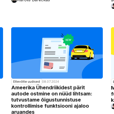
08.07.2024
Ettevõtte uudised
Ameerika Ühendriikidest pärit
M
autode ostmine on nüüd lihtsam:
f
tutvustame õigustunnistuse
k
kontrollimise funktsiooni ajaloo
aruandes