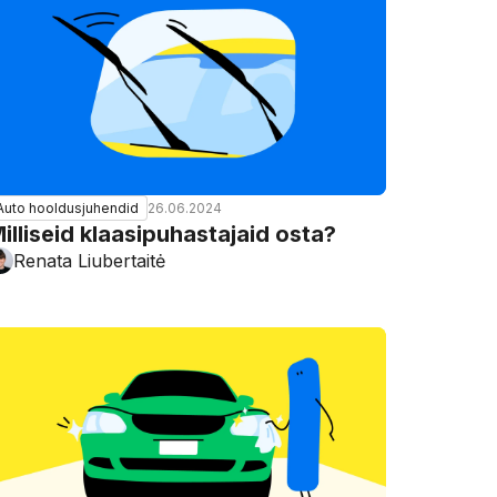
26.06.2024
Auto hooldusjuhendid
illiseid klaasipuhastajaid osta?
Renata Liubertaitė