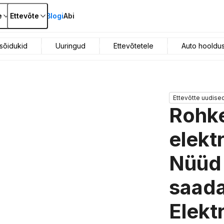
e
Ettevõte
Blogi
Abi
sõidukid
Uuringud
Ettevõtetele
Auto hooldu
Ettevõtte uudise
Rohk
elekt
Nüüd 
saada
Elekt