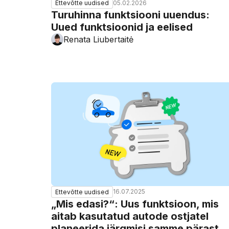
05.02.2026
Ettevõtte uudised
Turuhinna funktsiooni uuendus:
Uued funktsioonid ja eelised
Renata Liubertaitė
16.07.2025
Ettevõtte uudised
„Mis edasi?“: Uus funktsioon, mis
aitab kasutatud autode ostjatel
planeerida järgmisi samme pärast