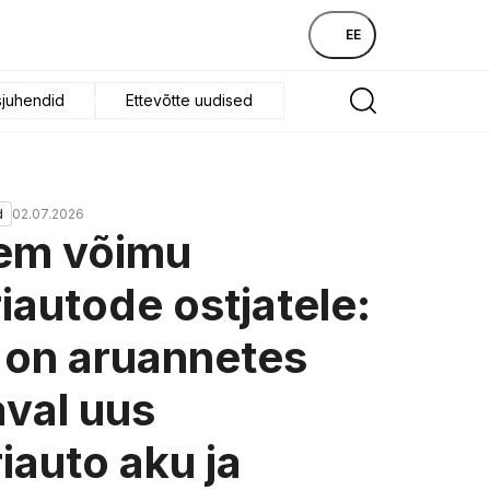
EE
sjuhendid
Ettevõtte uudised
02.07.2026
d
em võimu
riautode ostjatele:
on aruannetes
val uus
riauto aku ja