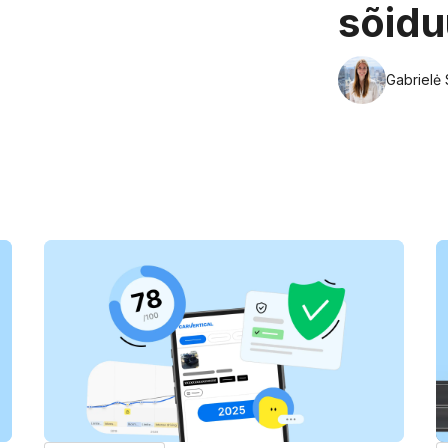
sõidu
Gabrielė 