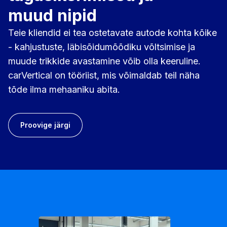
muud nipid
Teie kliendid ei tea ostetavate autode kohta kõike
- kahjustuste, läbisõidumõõdiku võltsimise ja
muude trikkide avastamine võib olla keeruline.
carVertical on tööriist, mis võimaldab teil näha
tõde ilma mehaaniku abita.
Proovige järgi