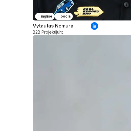
inglise
poola
Vytautas Nemura
B2B Projektijuht