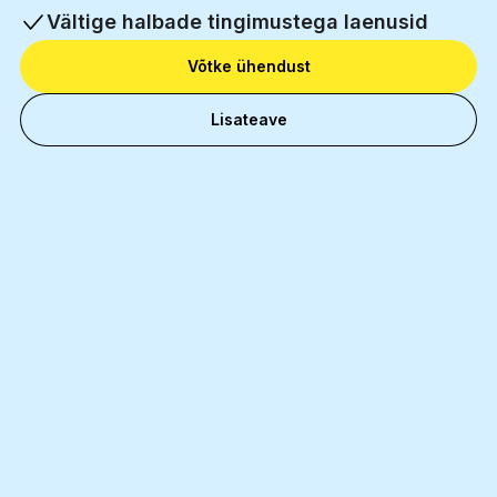
Vältige halbade tingimustega laenusid
Võtke ühendust
Lisateave
11 000+
Rahulolevad äripartnerid