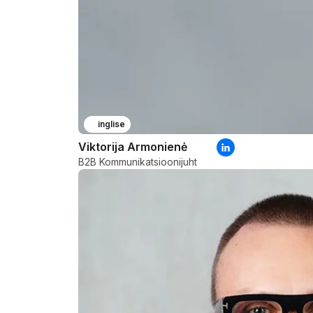
inglise
Viktorija Armonienė
B2B Kommunikatsioonijuht