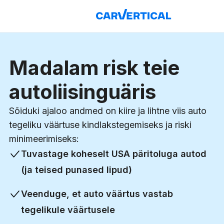
Madalam risk teie
autoliisinguäris
Sõiduki ajaloo andmed on kiire ja lihtne viis auto
tegeliku väärtuse kindlakstegemiseks ja riski
minimeerimiseks:
Tuvastage koheselt USA päritoluga autod
(ja teised punased lipud)
Veenduge, et auto väärtus vastab
tegelikule väärtusele