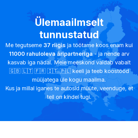
Ülemaailmselt
tunnustatud
Me tegutseme
37
riigis
ja töötame koos enam kui
11000
rahuloleva äripartneriga
- ja nende arv
kasvab iga nädal. Meie meeskond valdab vabalt
🇬🇧 🇱🇹 🇫🇷 🇮🇹 🇵🇱 keeli ja teeb koostööd
müüjatega üle kogu maailma.
Kus ja millal iganes te autosid müüte, veenduge, et
teil on kindel tugi.