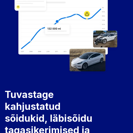
Tuvastage
kahjustatud
sõidukid, läbisõidu
tagasikerimised ja