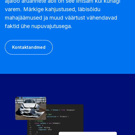
ajaloo aruannete abil on see lihtsam kui kunagi
varem. Märkige kahjustused, läbisõidu
mahajäämused ja muud väärtust vähendavad
faktid ühe nupuvajutusega.
Kontaktandmed