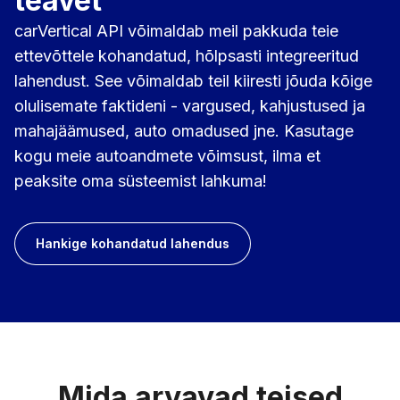
teavet
carVertical API võimaldab meil pakkuda teie
ettevõttele kohandatud, hõlpsasti integreeritud
lahendust. See võimaldab teil kiiresti jõuda kõige
olulisemate faktideni - vargused, kahjustused ja
mahajäämused, auto omadused jne. Kasutage
kogu meie autoandmete võimsust, ilma et
peaksite oma süsteemist lahkuma!
Hankige kohandatud lahendus
Mida arvavad teised