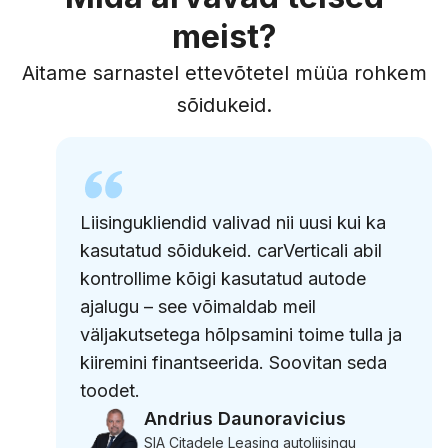
meist?
Aitame sarnastel ettevõtetel müüa rohkem
sõidukeid.
Liisingukliendid valivad nii uusi kui ka
kasutatud sõidukeid. carVerticali abil
kontrollime kõigi kasutatud autode
ajalugu – see võimaldab meil
väljakutsetega hõlpsamini toime tulla ja
kiiremini finantseerida. Soovitan seda
toodet.
Andrius Daunoravicius
SIA Citadele Leasing autoliisingu