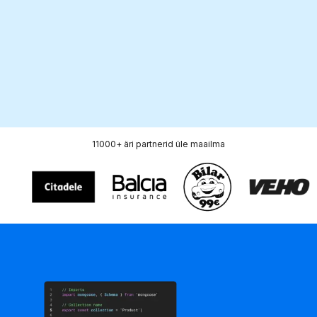
5 000+
38
Spetsiaalsed
Riigid
meediaväljaanded aastas, 
tõsta teadlikkust
11000+ äri
partnerid
üle maailma