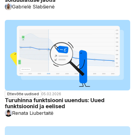
Gabrielė Slabšienė
05.02.2026
Ettevõtte uudised
Turuhinna funktsiooni uuendus: Uued
funktsioonid ja eelised
Renata Liubertaitė