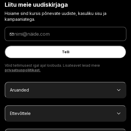
Liitu meie uudiskirjaga
Hoiame sind kursis põnevate uudiste, kasuliku sisu ja
kampaaniatega.
Sisesta
oma
e-
posti
Telli
aadress
Võid tellimusest igal ajal loobuda. Lisateavet leiad meie
privaatsuspoliitikast.
Aruanded
Ettevõttele