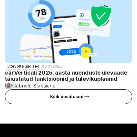
08.01.2026
Ettevõtte uudised
carVerticali 2025. aasta uuenduste ülevaade:
täiustatud funktsioonid ja tulevikuplaanid
Gabrielė Slabšienė
Kõik postitused