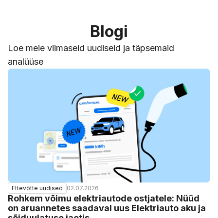
Blogi
Loe meie viimaseid uudiseid ja täpsemaid
analüüse
02.07.2026
Ettevõtte uudised
Rohkem võimu elektriautode ostjatele: Nüüd
on aruannetes saadaval uus Elektriauto aku ja
sõiduulatuse jaotis