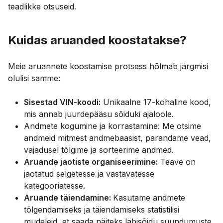
teadlikke otsuseid.
Kuidas aruanded koostatakse?
Meie aruannete koostamise protsess hõlmab järgmisi
olulisi samme:
Sisestad VIN-koodi:
Unikaalne 17-kohaline kood,
mis annab juurdepääsu sõiduki ajaloole.
Andmete kogumine ja korrastamine: Me otsime
andmeid mitmest andmebaasist, parandame vead,
vajadusel tõlgime ja sorteerime andmed.
Aruande jaotiste organiseerimine:
Teave on
jaotatud selgetesse ja vastavatesse
kategooriatesse.
Aruande täiendamine:
Kasutame andmete
tõlgendamiseks ja täiendamiseks statistilisi
mudeleid, et saada näiteks läbisõidu suundumuste