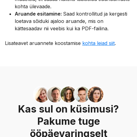
kohta ülevaade.
Aruande esitamine:
Saad kontrollitud ja kergesti
loetava sõiduki ajaloo aruande, mis on
kättesaadav nii veebis kui ka PDF-failina.
Lisateavet aruannete koostamise
kohta leiad siit
.
Kas sul on küsimusi?
Pakume tuge
ööpäevaringselt