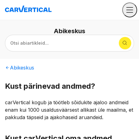
Abikeskus
Otsi abiartikleid...
Abikeskus
Kust pärinevad andmed?
carVertical kogub ja töötleb sõidukite ajaloo andmeid
enam kui 1000 usaldusväärsest allikast üle maailma, et
pakkuda täpseid ja ajakohaseid aruandeid.
Kust carVertical oma andmed