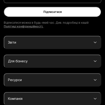
електронної
пошти
Підписатися
Відписатися можна в будь-який час. Див. подробиці в нашій
Політиці конфіденційності.
Звіти
Для бізнесу
Ресурси
Компанія