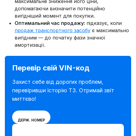
максимальне зниження його ціни,
допомагаючи визначити потенційно
вигідніший момент для покупки.
Оптимальний час продажу:
підказує, коли
продаж транспортного засобу
є максимально
вигідним — до початку фази значної
амортизації.
Перевір свій VIN-код
Захист себе від дорогих проблем,
перевіривши історію ТЗ. Отримай звіт
миттєво!
Вибери
VIN
ДЕРЖ. НОМЕР
режим
Ввести VIN-код
введення
Ввести