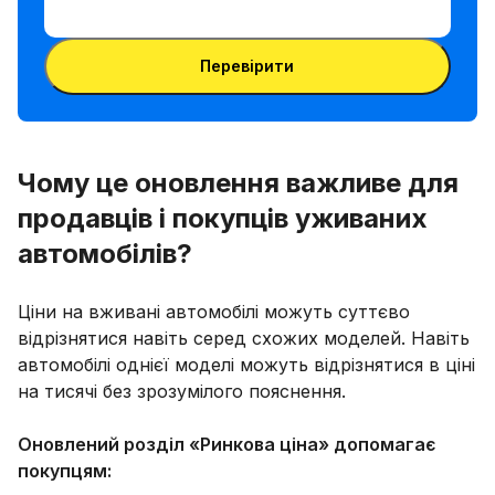
між
VIN-
номером
Ввести VIN-код
код
VIN і
Перевірити
номерним
знаком
Чому це оновлення важливе для
продавців і покупців уживаних
автомобілів?
Ціни на вживані автомобілі можуть суттєво
відрізнятися навіть серед схожих моделей. Навіть
автомобілі однієї моделі можуть відрізнятися в ціні
на тисячі без зрозумілого пояснення.
Оновлений розділ «Ринкова ціна» допомагає
покупцям: