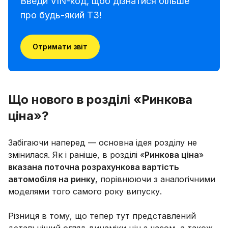
Введи VIN-код, щоб дізнатися більше
про будь-який ТЗ!
Отримати звіт
Що нового в розділі «Ринкова
ціна»?
Забігаючи наперед — основна ідея розділу не
змінилася. Як і раніше, в розділі «
Ринкова ціна
»
вказана поточна розрахункова вартість
автомобіля на ринку
, порівнюючи з аналогічними
моделями того самого року випуску.
Різниця в тому, що тепер тут представлений
детальніший огляд динаміки цін з часом, а також