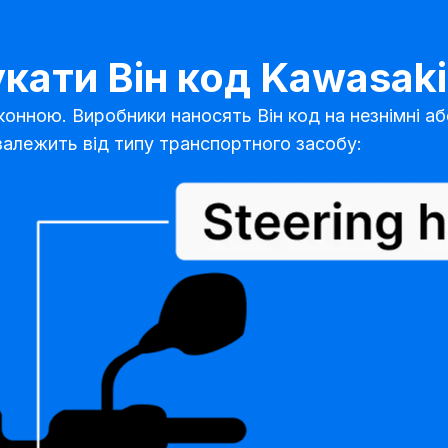
кати Він код Kawasak
онною. Виробники наносять Він код на незнімні аб
 залежить від типу транспортного засобу: