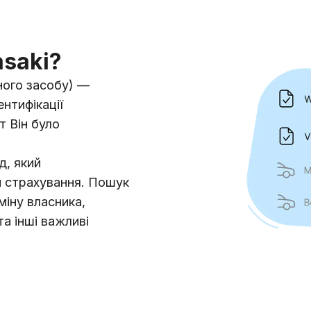
asaki?
ного засобу) —
ентифікації
т Він було
д, який
и страхування. Пошук
міну власника,
а інші важливі