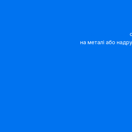
Він код мотоцикла
с
на металі або надру