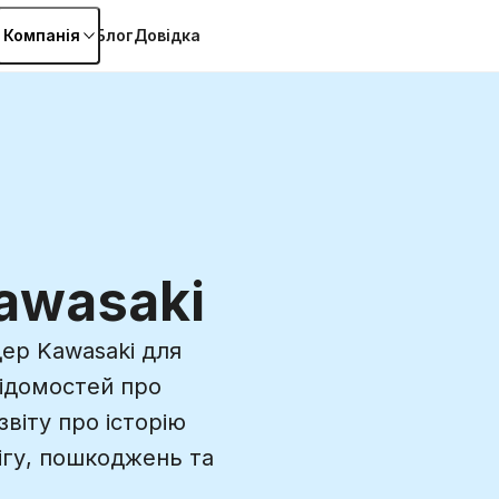
Компанія
Блог
Довідка
awasaki
ер Kawasaki для
ідомостей про
віту про історію
ігу, пошкоджень та