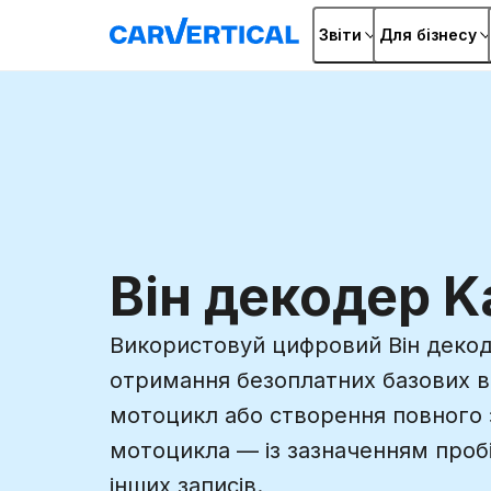
Звіти
Для бізнесу
Він декодер K
Використовуй цифровий Він декод
отримання безоплатних базових в
мотоцикл або створення повного з
мотоцикла — із зазначенням проб
інших записів.