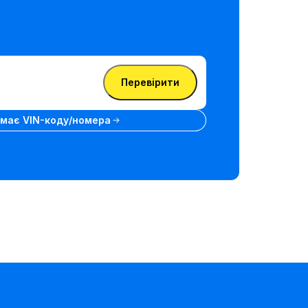
Перевірити
емає VIN-коду/номера