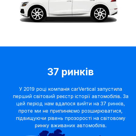
37 ринків
У 2019 році компанія carVertical запустила
перший світовий реєстр історії автомобілів. За
цей період нам вдалося вийти на 37 ринків,
проте ми не припиняємо розширюватися,
підвищуючи рівень прозорості на світовому
ринку вживаних автомобілів.