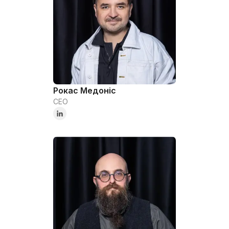
Рокас Медоніс
CEO