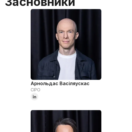
Засновники
Арнольдас Васіляускас
CIPO