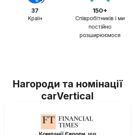
37
150+
Kраїн
Cпівробітників і ми
постійно
розширюємося
Нагороди та номінації
carVertical
Компанії Європи, що