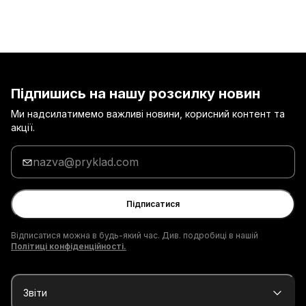
Підпишись на нашу розсилку новин
Ми надсилатимемо важливі новини, корисний контент та
акції.
Введи
адресу
електронної
пошти
Підписатися
Відписатися можна в будь-який час. Див. подробиці в нашій
Політиці конфіденційності.
Звіти