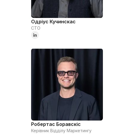
Одріус Кучинскас
CTO
Робертас Боравскіс
Керівник Відділу Маркетингу