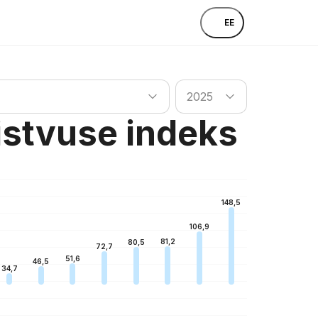
EE
Otsi riiki
2025
aistvuse indeks
148,5
106,9
81,2
80,5
72,7
51,6
46,5
34,7