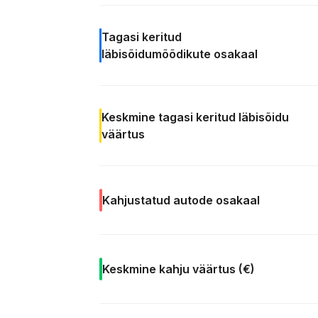
Tagasi keritud
läbisõidumõõdikute
osakaal
Keskmine tagasi keritud läbisõidu
väärtus
Kahjustatud autode
osakaal
Keskmine kahju väärtus
(€)