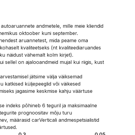
 autoaruannete andmetele, mille meie kliendid
ahemikus oktoober kuni september.
 nendest aruannetest, mida peame oma
 kohaselt kvaliteetseks (nt kvaliteediaruandes
u näidust vähemalt kolm kirjet).
 sellel on ajalooandmeid mujal kui riigis, kust
arvestamisel jätsime välja väiksemad
u katkised küljepeeglid või väikesed
emiseks jagasime keskmise kahju väärtuse
vuse indeks põhineb 6 teguril ja maksimaalne
egurite prognoositav mõju turu
inev, määrasid carVerticali andmespetsialistid
ärtused.
0.3
0.05