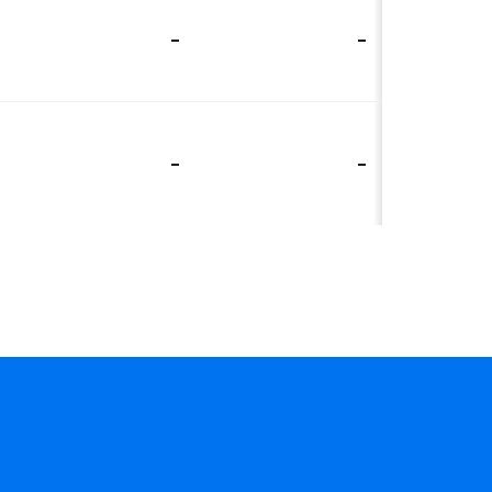
-
-
-
-