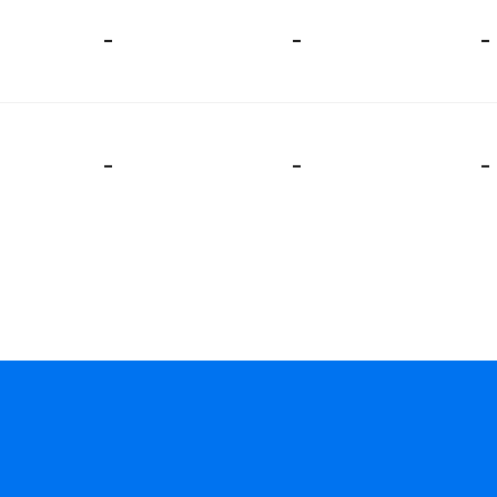
-
-
-
-
-
-