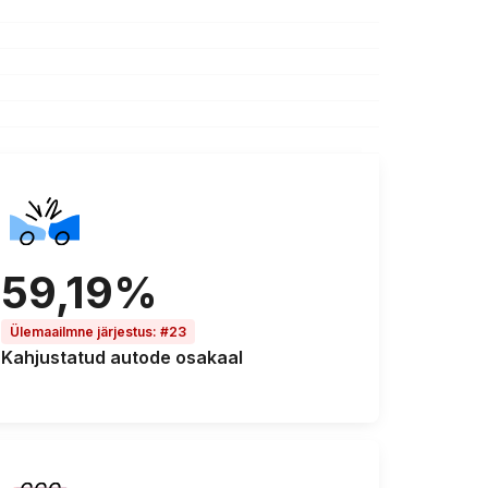
59,19%
Ülemaailmne järjestus
:
#23
Kahjustatud autode
osakaal