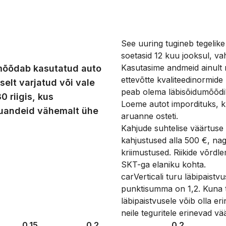
See uuring tugineb tegelike
soetasid 12 kuu jooksul, v
Kasutasime andmeid ainult
 mõõdab kasutatud auto
ettevõtte kvaliteedinormide
selt varjatud või vale
peab olema läbisõidumõõdik
0 riigis, kus
Loeme autot impordituks, kui
ruandeid vähemalt ühe
aruanne osteti.
Kahjude suhtelise väärtuse 
kahjustused alla 500 €, nag
kriimustused. Riikide võrdl
SKT-ga elaniku kohta.
carVerticali turu läbipaist
punktisumma on 1,2. Kuna t
läbipaistvusele võib olla er
neile teguritele erinevad vä
0.15
0.2
0.2