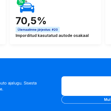
70,5%
Ülemaailmne järjestus
:
#20
Imporditud kasutatud autode
osakaal
Sisesta VIN-kood
uto ajalugu. Sisesta
Sisesta
e.
VIN-
Sisesta VIN-kood
kood
Mul