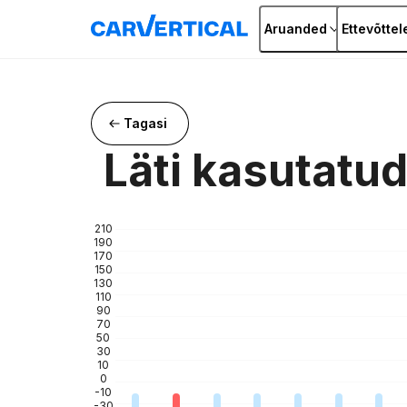
Aruanded
Ettevõttel
Tagasi
Läti kasutatud
210
190
170
150
130
110
90
70
50
30
10
0
-10
-30