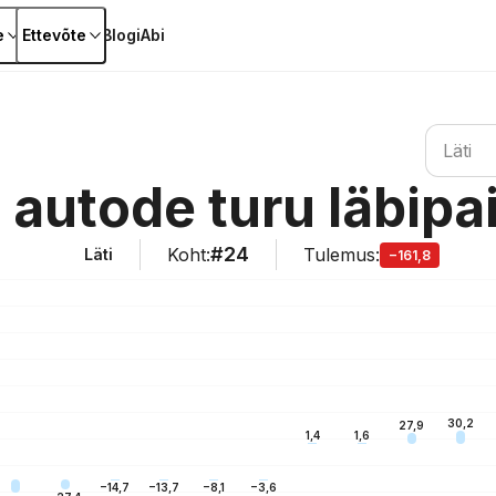
e
Ettevõte
Blogi
Abi
Otsi riiki
Läti
 autode turu läbip
#24
Koht
:
Tulemus
:
Läti
−161,8
30,2
27,9
1,6
1,4
−3,6
−8,1
−13,7
−14,7