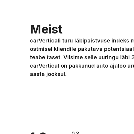
Meist
carVerticali turu läbipaistvuse indeks
ostmisel kliendile pakutava potentsiaal
teabe taset. Viisime selle uuringu läbi 3
carVertical on pakkunud auto ajaloo a
aasta jooksul.
0.3