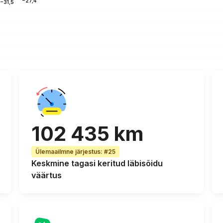
−27,4
−31,5
102 435 km
Ülemaailmne järjestus
:
#25
Keskmine tagasi keritud läbisõidu
väärtus