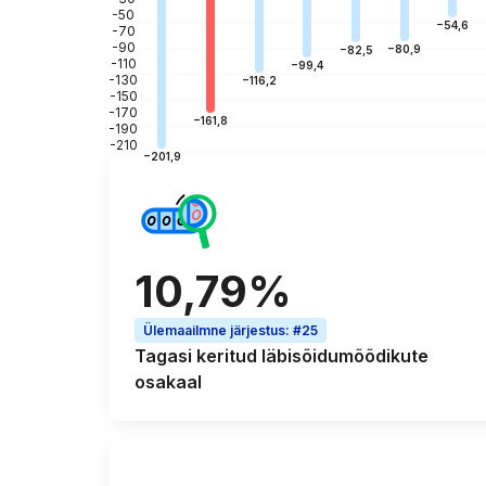
-50
−54,6
-70
-90
−80,9
−82,5
-110
−99,4
-130
−116,2
-150
-170
−161,8
-190
-210
−201,9
10,79%
Ülemaailmne järjestus
:
#25
Tagasi keritud läbisõidumõõdikute
osakaal