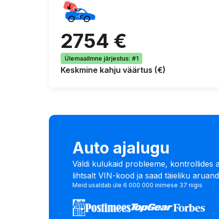
2754 €
Ülemaailmne järjestus
:
#1
Keskmine kahju väärtus
(€)
Auto ajalugu
Väldi kulukaid probleeme, kontrollides a
lihtsalt VIN-kood ja saad täieliku aruand
Meid usaldab üle 6 000 000 inimese 37 riigis