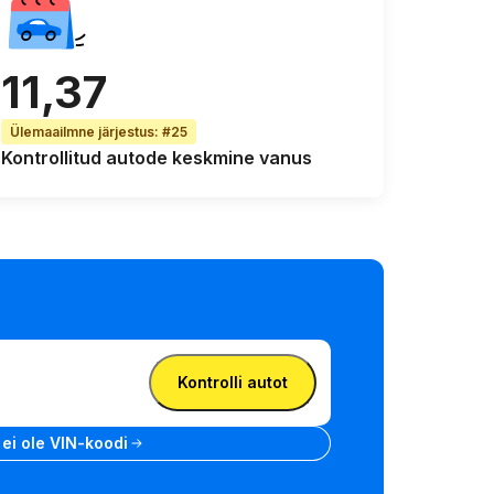
11,37
Ülemaailmne järjestus
:
#25
Kontrollitud autode
keskmine vanus
Kontrolli autot
 ei ole VIN-koodi