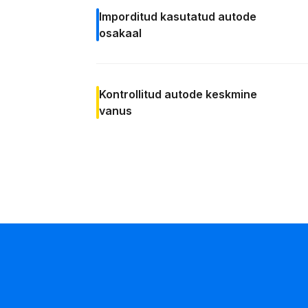
Imporditud kasutatud autode
osakaal
Kontrollitud autode
keskmine
vanus