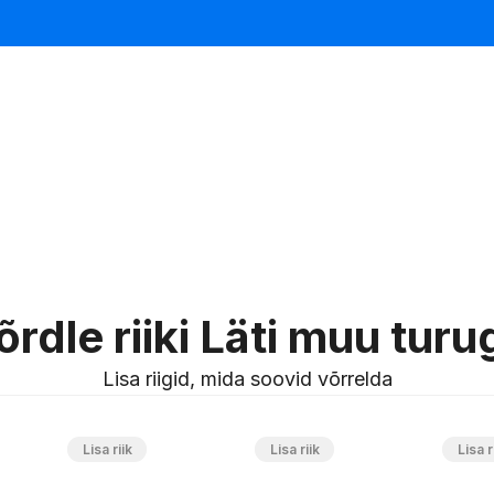
õrdle riiki Läti muu turu
Lisa riigid, mida soovid võrrelda