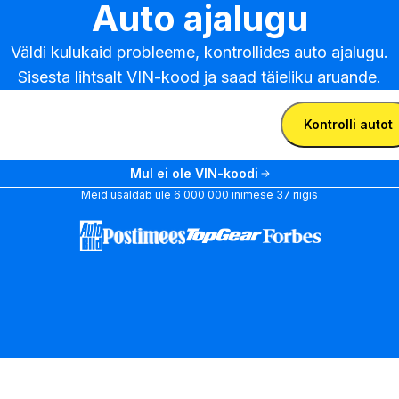
Auto ajalugu
Väldi kulukaid probleeme, kontrollides auto ajalugu.

Sisesta lihtsalt VIN-kood ja saad täieliku aruande.
sta VIN-kood
Sisesta
Kontrolli autot
VIN-
Sisesta VIN-kood
kood
Mul ei ole VIN-koodi
Meid usaldab üle 6 000 000 inimese 37 riigis