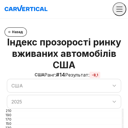
Назад
Індекс прозорості ринку
вживаних автомобілів
США
#14
Ранг
:
Результат
:
США
-8,1
Пошук країни
США
Пошук країни
2025
210
190
170
150
130