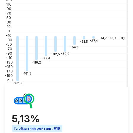
110
90
70
50
30
10
0
-10
-3
-8,1
-13,7
-14,7
-30
-27,4
-31,5
-50
-54,6
-70
-90
-80,9
-82,5
-110
-99,4
-130
-116,2
-150
-170
-161,8
-190
-210
-201,9
5,13%
Глобальний рейтинг
:
#19