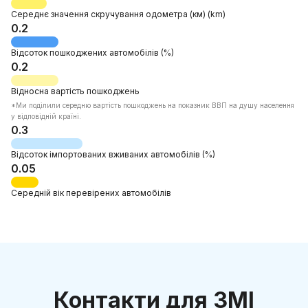
Середнє значення скручування одометра
(км)
(km)
0.2
Відсоток
пошкоджених автомобілів
(%)
0.2
Відносна
вартість пошкоджень
*Mи поділили середню вартість пошкоджень на показник ВВП на душу населення
у відповідній країні.
0.3
Відсоток
імпортованих вживаних автомобілів
(%)
0.05
Середній вік
перевірених автомобілів
Контакти для ЗМІ