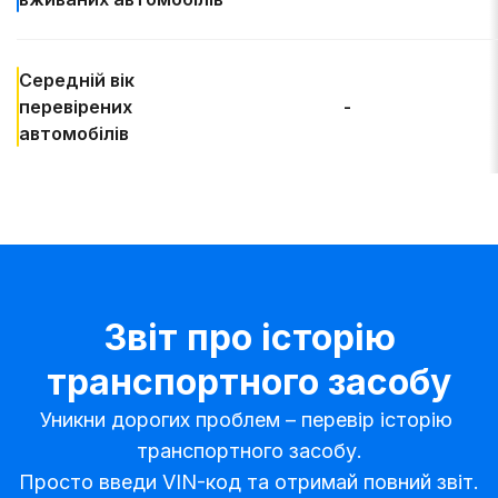
Середній вік
перевірених
-
автомобілів
Звіт про історію
транспортного засобу
Уникни дорогих проблем – перевір історію 
транспортного засобу.

Просто введи VIN-код та отримай повний звіт.