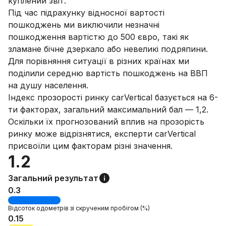
куплений звіт.
Під час підрахунку відносної вартості
пошкоджень ми виключили незначні
пошкодження вартістю до 500 євро, такі як
зламане бічне дзеркало або невеликі подряпини.
Для порівняння ситуації в різних країнах ми
поділили середню вартість пошкоджень на ВВП
на душу населення.
Індекс прозорості ринку carVertical базується на 6-
ти факторах, загальний максимальний бал — 1,2.
Оскільки їх прогнозований вплив на прозорість
ринку може відрізнятися, експерти carVertical
присвоїли цим факторам різні значення.
1.2
Загальний результат
0.3
Відсоток
одометрів зі скрученим пробігом
(%)
0.15