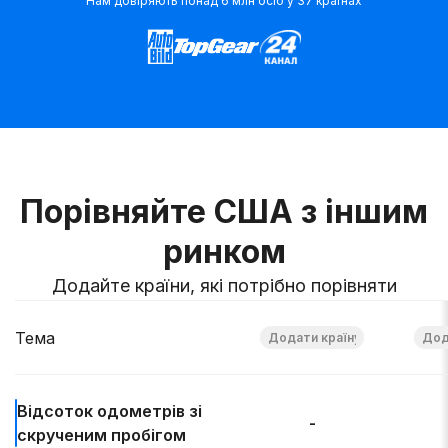
Нам довіряють понад 6 млн осіб у 37 країнах
Порівняйте США з іншим
ринком
Додайте країни, які потрібно порівняти
Тема
Відсоток
одометрів зі
-
скрученим пробігом