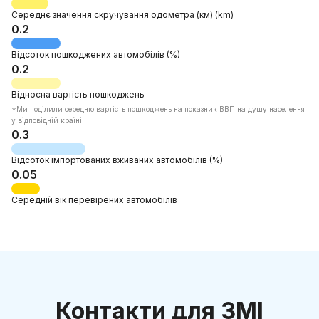
Середнє значення скручування одометра
(км)
(km)
0.2
Відсоток
пошкоджених автомобілів
(%)
0.2
Відносна
вартість пошкоджень
*Mи поділили середню вартість пошкоджень на показник ВВП на душу населення
у відповідній країні.
0.3
Відсоток
імпортованих вживаних автомобілів
(%)
0.05
Середній вік
перевірених автомобілів
Контакти для ЗМІ