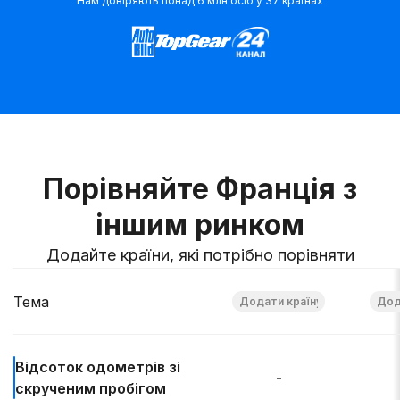
Нам довіряють понад 6 млн осіб у 37 країнах
Порівняйте Франція з
іншим ринком
Додайте країни, які потрібно порівняти
Тема
Відсоток
одометрів зі
-
скрученим пробігом