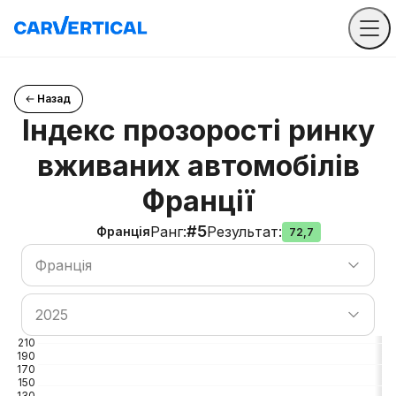
Назад
Індекс прозорості ринку
вживаних автомобілів
Франції
#5
Ранг
:
Результат
:
Франція
72,7
Пошук країни
Франція
Пошук країни
2025
210
190
170
150
130