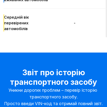
Середній вік
перевірених
-
автомобілів
Звіт про історію
транспортного засобу
Уникни дорогих проблем – перевір історію 
транспортного засобу.

Просто введи VIN-код та отримай повний звіт.