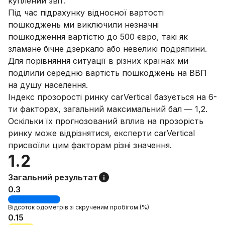
куплений звіт.
Під час підрахунку відносної вартості
пошкоджень ми виключили незначні
пошкодження вартістю до 500 євро, такі як
зламане бічне дзеркало або невеликі подряпини.
Для порівняння ситуації в різних країнах ми
поділили середню вартість пошкоджень на ВВП
на душу населення.
Індекс прозорості ринку carVertical базується на 6-
ти факторах, загальний максимальний бал — 1,2.
Оскільки їх прогнозований вплив на прозорість
ринку може відрізнятися, експерти carVertical
присвоїли цим факторам різні значення.
1.2
Загальний результат
0.3
Відсоток
одометрів зі скрученим пробігом
(%)
0.15