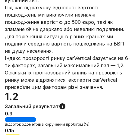
куплений звіт.
Під час підрахунку відносної вартості
пошкоджень ми виключили незначні
пошкодження вартістю до 500 євро, такі як
зламане бічне дзеркало або невеликі подряпини.
Для порівняння ситуації в різних країнах ми
поділили середню вартість пошкоджень на ВВП
на душу населення.
Індекс прозорості ринку carVertical базується на 6-
ти факторах, загальний максимальний бал — 1,2.
Оскільки їх прогнозований вплив на прозорість
ринку може відрізнятися, експерти carVertical
присвоїли цим факторам різні значення.
1.2
Загальний результат
0.3
Відсоток
одометрів зі скрученим пробігом
(%)
0.15