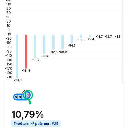
110
90
70
50
30
10
0
-10
-3
-8,1
-13,7
-14,7
-30
-27,4
-31,5
-50
-54,6
-70
-90
-80,9
-82,5
-110
-99,4
-130
-116,2
-150
-170
-161,8
-190
-210
-201,9
10,79%
Глобальний рейтинг
:
#25