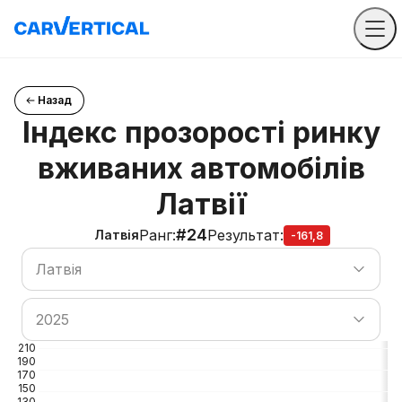
Назад
Індекс прозорості ринку
вживаних автомобілів
Латвії
#24
Ранг
:
Результат
:
Латвія
-161,8
Пошук країни
Латвія
Пошук країни
2025
210
190
170
150
130