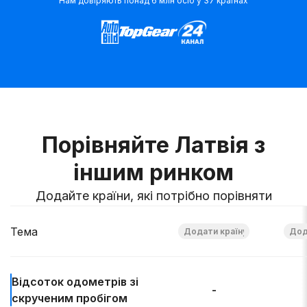
Нам довіряють понад 6 млн осіб у 37 країнах
Порівняйте Латвія з
іншим ринком
Додайте країни, які потрібно порівняти
Тема
Відсоток
одометрів зі
-
скрученим пробігом