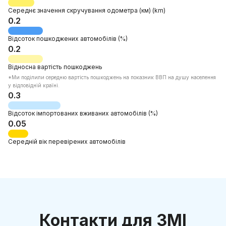
Середнє значення скручування одометра
(км)
(km)
0.2
Відсоток
пошкоджених автомобілів
(%)
0.2
Відносна
вартість пошкоджень
*Mи поділили середню вартість пошкоджень на показник ВВП на душу населення
у відповідній країні.
0.3
Відсоток
імпортованих вживаних автомобілів
(%)
0.05
Середній вік
перевірених автомобілів
Контакти для ЗМІ