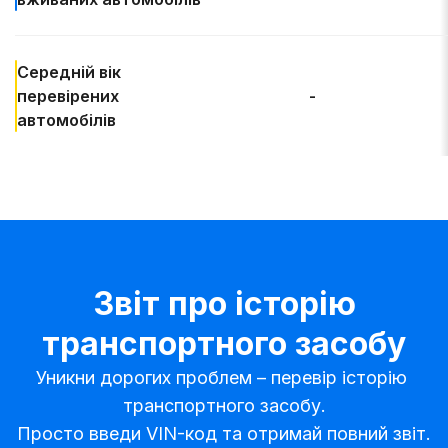
Середній вік
перевірених
-
автомобілів
Звіт про історію
транспортного засобу
Уникни дорогих проблем – перевір історію 
транспортного засобу.

Просто введи VIN-код та отримай повний звіт.