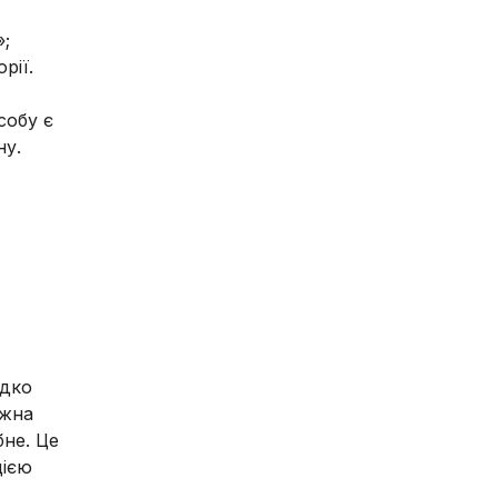
»;
рії.
собу є
ну.
идко
ожна
бне. Це
цією