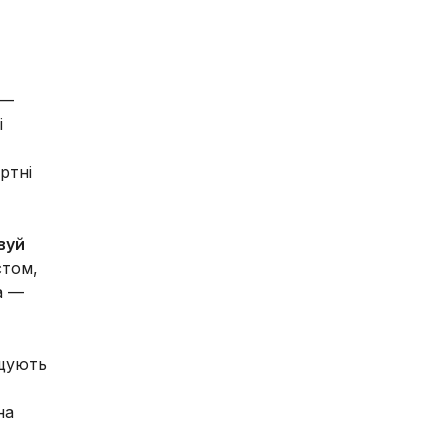
 —
і
ртні
вуй
стом,
а —
ащують
на