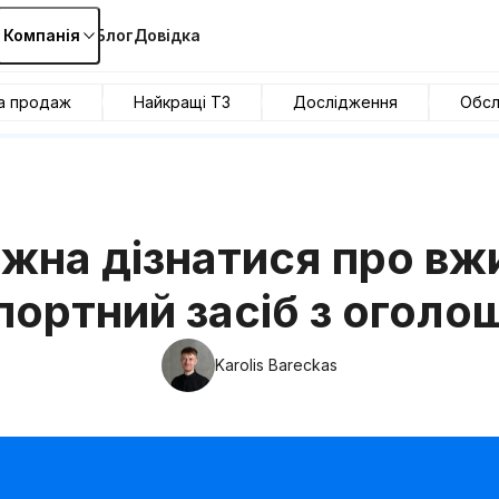
Компанія
Блог
Довідка
та продаж
Найкращі ТЗ
Дослідження
Обсл
жна дізнатися про вж
портний засіб з оголо
Karolis Bareckas