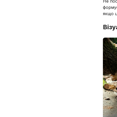
Не пос
формує
якщо ц
Візу