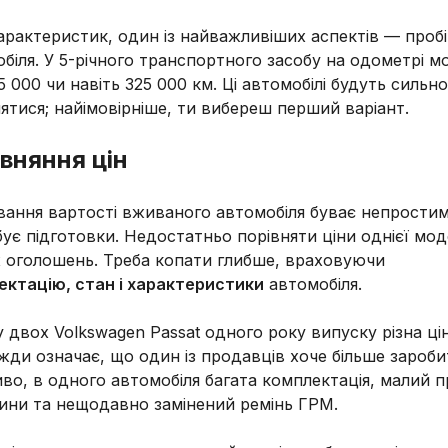
арактеристик, один із найважливіших аспектів — пробі
біля. У 5-річного транспортного засобу на одометрі м
5 000 чи навіть 325 000 км. Ці автомобілі будуть сильно
нятися; найімовірніше, ти вибереш перший варіант.
вняння цін
ання вартості вживаного автомобіля буває непростим
ує підготовки. Недостатньо порівняти ціни однієї мод
 оголошень. Треба копати глибше, враховуючи
ектацію, стан і характеристики
автомобіля.
 двох Volkswagen Passat одного року випуску різна цін
жди означає, що один із продавців хоче більше зароби
о, в одного автомобіля багата комплектація, малий пр
ини та нещодавно замінений ремінь ГРМ.