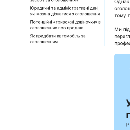
Однак 
Юридичні та адміністративні дані,
оголош
які можна дізнатися з оголошення
тому т
Потенційні «тривожні дзвіночки» в
оголошеннях про продаж
Ми під
Як придбати автомобіль за
перег
оголошенням
профес
Р