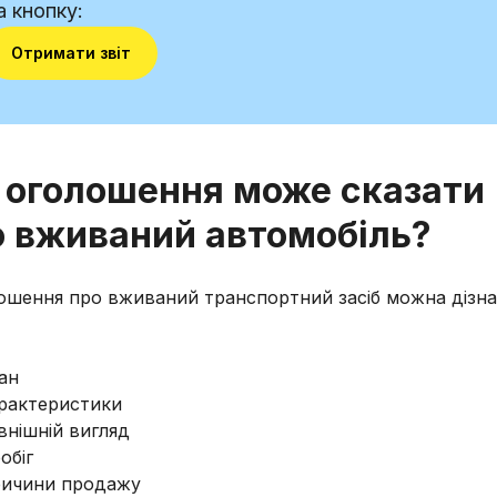
а кнопку:
Отримати звіт
 оголошення може сказати
о вживаний автомобіль?
ошення про вживаний транспортний засіб можна дізн
ан
рактеристики
внішній вигляд
обіг
ичини продажу