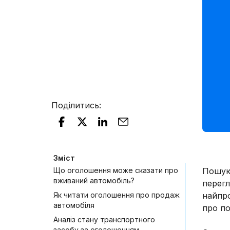
Поділитись
:
Зміст
Що оголошення може сказати про
Пошук
вживаний автомобіль?
перег
Як читати оголошення про продаж
найпро
автомобіля
про по
Аналіз стану транспортного
засобу за оголошенням