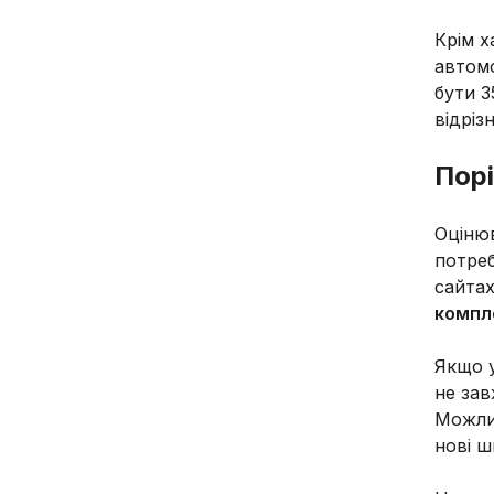
Крім х
автомо
бути 3
відріз
Порі
Оцінюв
потреб
сайтах
компл
Якщо у
не зав
Можлив
нові ш