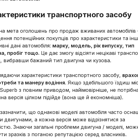
актеристики транспортного засобу
на мета оголошень про продаж вживаних автомобілів
ення потенційних покупців про характеристики та інш
ивні дані автомобіля:
марку, модель, рік випуску, тип
а, пробіг тощо.
Це дає змогу відсіяти нецікаві транспо
, вибравши бажаний тип двигуна чи кузова.
лядаючи характеристики транспортного засобу,
врахо
отреби та манеру водіння
. Якщо здебільшого їздиш мі
Superb з повним приводом, найімовірніше, не потрібн
на версія цілком підійде (вона ще й економніша).
зазначити, що однакові моделі автомобіля часто осн
и двигунами, а кожна версія може відрізнятися за
істю. Знаючи загальні проблеми двигуна / моделі, мож
ти зразків з поганою репутацією серед власників.