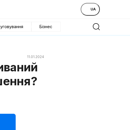
UA
уговування
Бізнес
11.01.2024
иваний
шення?