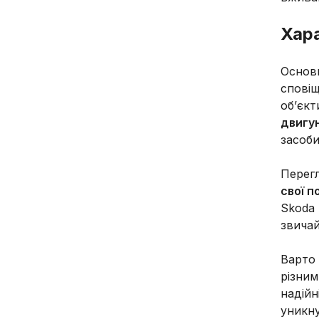
Хар
Основ
сповіщ
обʼєкт
двигун
засоби
Перег
свої п
Skoda 
звичай
Варто 
різним
надійн
уникну