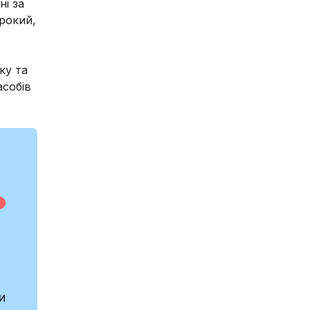
і за
рокий,
ку та
собів
и