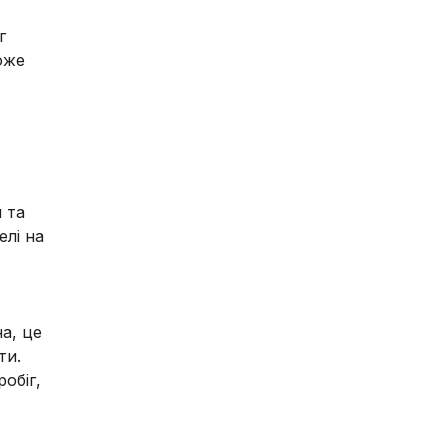
г
оже
 та
елі на
а, це
ти.
обіг,