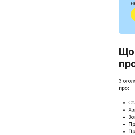
н
Що
пр
З огол
про:
Ст
Ха
Зо
Пр
Пр