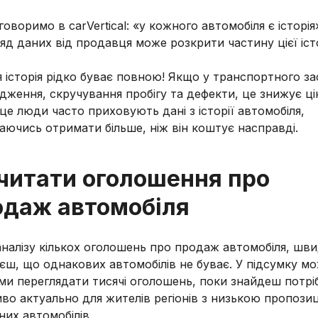
говоримо в carVertical: «у кожного автомобіля є історія
яд даних від продавця може розкрити частину цієї істо
я історія рідко буває повною! Якщо у транспортного за
ження, скручування пробігу та дефекти, це знижує ці
це люди часто приховують дані з історії автомобіля,
аючись отримати більше, ніж він коштує насправді.
 читати оголошення про
одаж автомобіля
аналізу кількох оголошень про продаж автомобіля, шв
єш, що однакових автомобілів не буває. У підсумку м
ми переглядати тисячі оголошень, поки знайдеш потрі
во актуально для жителів регіонів з низькою пропози
их автомобілів.