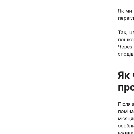
Як ми 
перегл
Так, ц
пошкод
Через 
сподів
Як
пр
Після 
поміча
місяця
особли
вживан