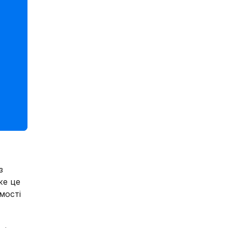
з
же це
мості