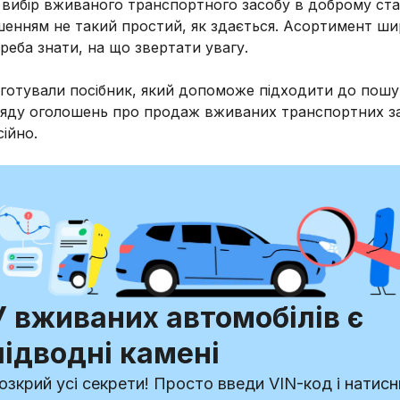
вибір вживаного транспортного засобу в доброму стан
енням не такий простий, як здається. Асортимент ши
реба знати, на що звертати увагу.
готували посібник, який допоможе підходити до пошу
ляду оголошень про продаж вживаних транспортних за
ійно.
У вживаних автомобілів є
підводні камені
озкрий усі секрети! Просто введи VIN-код і натисн