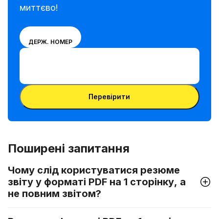
миттєво!
Вибери
VIN
ДЕРЖ. НОМЕР
режим
Ввести VIN-код
введення
Ввести
між
VIN-
номером
Ввести VIN-код
код
VIN і
Перевірити
номерним
знаком
Поширені запитання
Чому слід користуватися резюме
звіту у форматі PDF на 1 сторінку, а
не повним звітом?