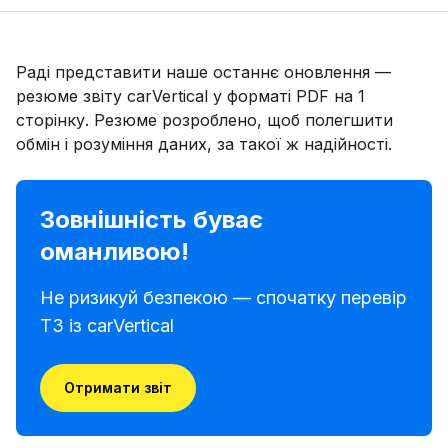
Раді представити наше останнє оновлення —
резюме звіту carVertical у форматі PDF на 1
сторінку. Резюме розроблено, щоб полегшити
обмін і розуміння даних, за такої ж надійності.
Зовнішність буває
оманливою!
Не ризикуй безпекою — спочатку перевір
ТЗ із carVertical
Отримати звіт