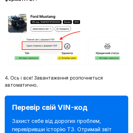
4. Ось і все! Завантаження розпочнеться
автоматично.
Перевір свій VIN-код
Захист себе від дорогих проблем,
перевіривши історію ТЗ. Отримай звіт