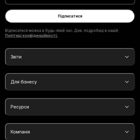
електронної
пошти
Підписатися
Відписатися можна в будь-який час. Див. подробиці в нашій
Політиці конфіденційності.
Звіти
Для бізнесу
Ресурси
Компанія