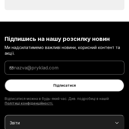
Підпишись на нашу розсилку новин
Ми надсилатимемо важливі новини, корисний контент та
акції.
Введи
адресу
електронної
пошти
Підписатися
Відписатися можна в будь-який час. Див. подробиці в нашій
Політиці конфіденційності.
Звіти