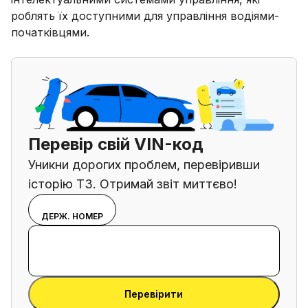
роблять їх доступними для управління водіями-
початківцями.
Перевір свій VIN-код
Уникни дорогих проблем, перевіривши
історію ТЗ. Отримай звіт миттєво!
Вибери
VIN
ДЕРЖ. НОМЕР
режим
Ввести VIN-код
введення
Ввести
між
VIN-
номером
Ввести VIN-код
код
VIN і
Перевірити
номерним