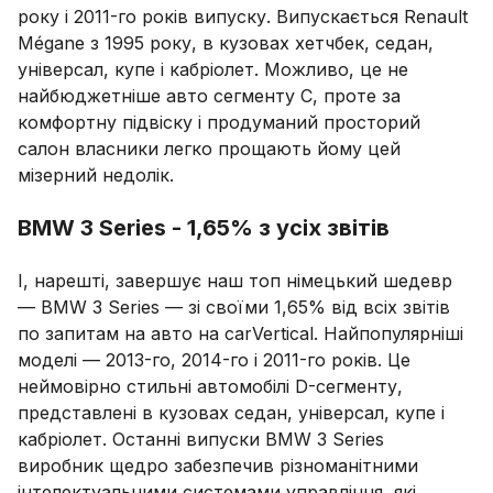
року і 2011-го років випуску. Випускається Renault
Mégane з 1995 року, в кузовах хетчбек, седан,
універсал, купе і кабріолет. Можливо, це не
найбюджетніше авто сегменту С, проте за
комфортну підвіску і продуманий просторий
салон власники легко прощають йому цей
мізерний недолік.
BMW 3 Series - 1,65% з усіх звітів
І, нарешті, завершує наш топ німецький шедевр
— BMW 3 Series — зі своїми 1,65% від всіх звітів
по запитам на авто на carVertical. Найпопулярніші
моделі — 2013-го, 2014-го і 2011-го років. Це
неймовірно стильні автомобілі D-сегменту,
представлені в кузовах седан, універсал, купе і
кабріолет. Останні випуски BMW 3 Series
виробник щедро забезпечив різноманітними
інтелектуальними системами управління, які