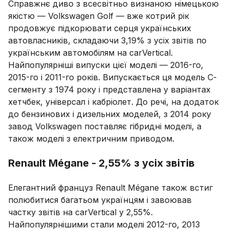
Справжнє диво з всесвітньо визнаною німецькою
якістю — Volkswagen Golf — вже котрий рік
продовжує підкорювати серця українських
автовласників, складаючи 3,19% з усіх звітів по
українським автомобілям на carVertical.
Найпопулярніші випуски цієї моделі — 2016-го,
2015-го і 2011-го років. Випускається ця модель С-
сегменту з 1974 року і представлена ​​у варіантах
хетчбек, універсал і кабріолет. До речі, на додаток
до бензинових і дизельних моделей, з 2014 року
завод Volkswagen поставляє гібридні моделі, а
також моделі з електричним приводом.
Renault Mégane - 2,55% з усіх звітів
Елегантний француз Renault Mégane також встиг
полюбитися багатьом українцям і завоював
частку звітів на carVertical у 2,55%.
Найпопулярнішими стали моделі 2012-го, 2013