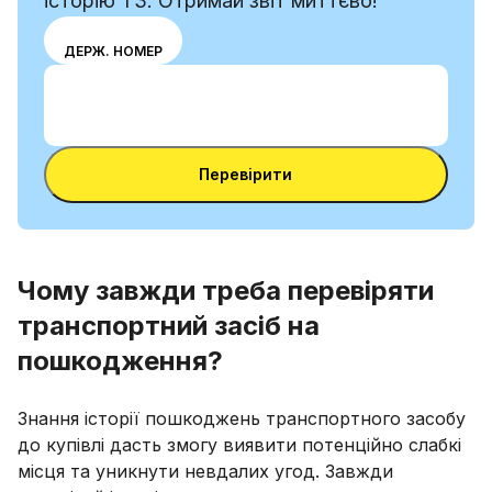
історію ТЗ. Отримай звіт миттєво!
Вибери
VIN
ДЕРЖ. НОМЕР
режим
Ввести VIN-код
введення
Ввести
між
VIN-
номером
Ввести VIN-код
код
VIN і
Перевірити
номерним
знаком
Чому завжди треба перевіряти
транспортний засіб на
пошкодження?
Знання історії пошкоджень транспортного засобу
до купівлі дасть змогу виявити потенційно слабкі
місця та уникнути невдалих угод. Завжди