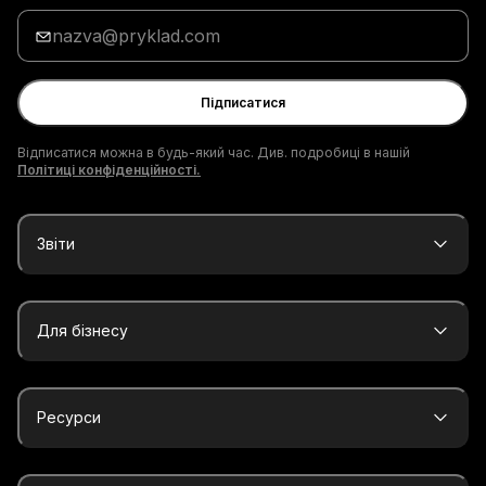
Введи
адресу
електронної
пошти
Підписатися
Відписатися можна в будь-який час. Див. подробиці в нашій
Політиці конфіденційності.
Звіти
Для бізнесу
Ресурси