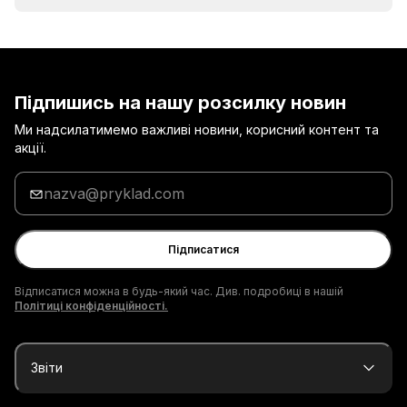
Підпишись на нашу розсилку новин
Ми надсилатимемо важливі новини, корисний контент та
акції.
Введи
адресу
електронної
пошти
Підписатися
Відписатися можна в будь-який час. Див. подробиці в нашій
Політиці конфіденційності.
Звіти