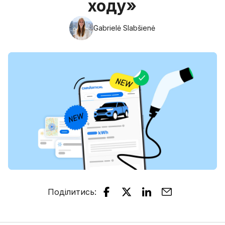
ходу»
Gabrielė Slabšienė
Поділитись
: