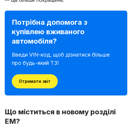
Потрібна допомога з
купівлею вживаного
автомобіля?
Введи VIN-код, щоб дізнатися більше
про будь-який ТЗ!
Отримати звіт
Що міститься в новому розділі
ЕМ?