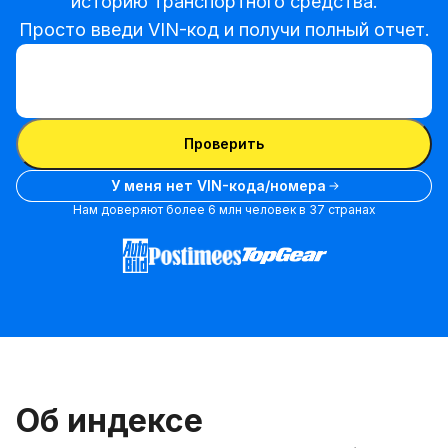
историю транспортного средства.

Просто введи VIN-код и получи полный отчет.
Ввести VIN-код
Ввести
VIN-
Ввести VIN-код
код
Проверить
У меня нет VIN-кода/номера
Нам доверяют более 6 млн человек в 37 странах
Об индексе