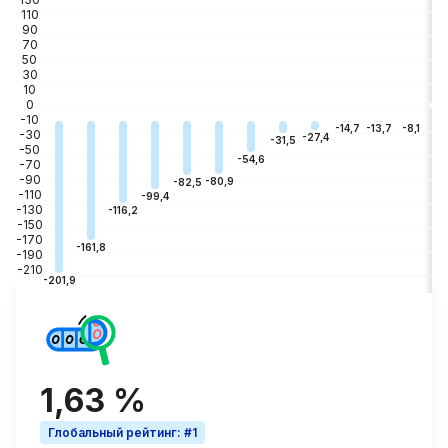
110
90
70
50
30
10
0
-10
-3
-8,1
-13,7
-14,7
-30
-27,4
-31,5
-50
-54,6
-70
-90
-80,9
-82,5
-110
-99,4
-130
-116,2
-150
-170
-161,8
-190
-210
-201,9
1,63 %
Глобальный рейтинг
:
#1