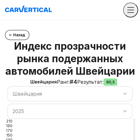
Назад
Индекс прозрачности
рынка подержанных
автомобилей Швейцарии
#4
Ранг
:
Результат
:
Швейцария
80,5
Поиск по странам
Швейцария
Поиск по странам
2025
210
190
170
150
130