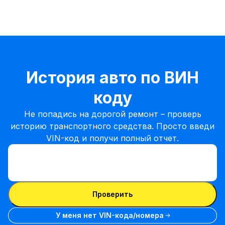
История авто по ВИН
коду
Не попадись на дорогой ремонт – проверь
историю транспортного средства. Просто введи
VIN-код и получи полный отчет.
Ввести VIN-код
Ввести
VIN-
Ввести VIN-код
код
Проверить
У меня нет VIN-кода/номера