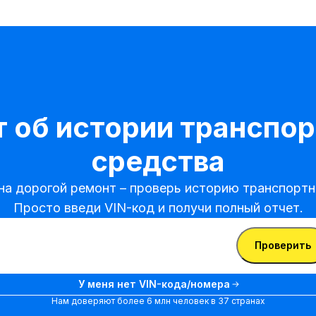
 об истории транспор
средства
на дорогой ремонт – проверь историю транспортно
Просто введи VIN-код и получи полный отчет.
ти VIN-код
Ввести
Проверить
VIN-
Ввести VIN-код
код
У меня нет VIN-кода/номера
Нам доверяют более 6 млн человек в 37 странах