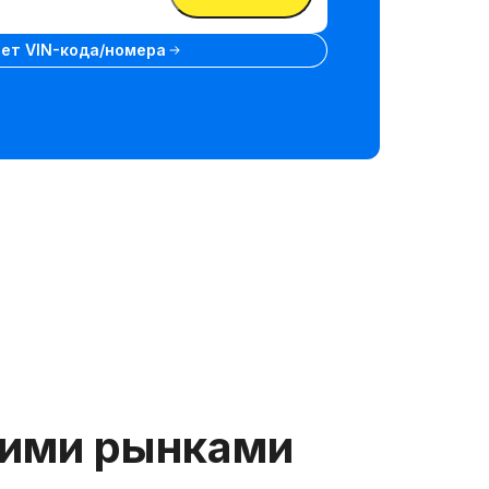
нет VIN-кода/номера
гими рынками