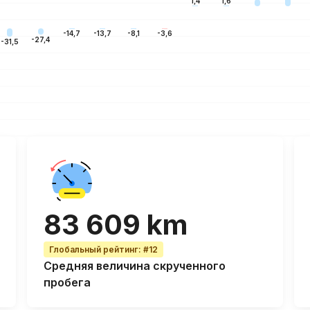
1,6
1,4
-3,6
-8,1
-13,7
-14,7
-27,4
-31,5
83 609 km
Глобальный рейтинг
:
#12
Средняя величина
скрученного
пробега