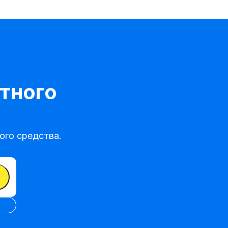
тного
го средства.
