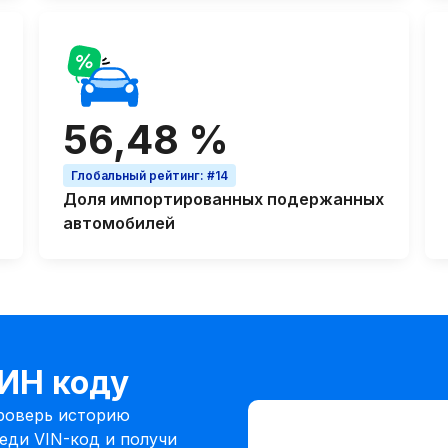
56,48 %
Глобальный рейтинг
:
#14
Доля
импортированных подержанных
автомобилей
ВИН коду
Ввести VIN-код
проверь историю
Ввести
еди VIN-код и получи