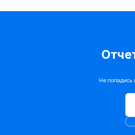
Отчет
Не попадись 
Ввес