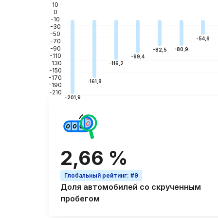
10
0
-10
-30
-50
-54,6
-70
-90
-80,9
-82,5
-110
-99,4
-130
-116,2
-150
-170
-161,8
-190
-210
-201,9
2,66 %
Глобальный рейтинг
:
#9
Доля автомобилей со
скрученным
пробегом