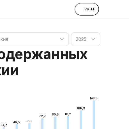
RU-EE
 странам
Поиск по странам
кия
2025
подержанных
кии
148,5
106,9
81,2
80,5
72,7
51,6
46,5
34,7