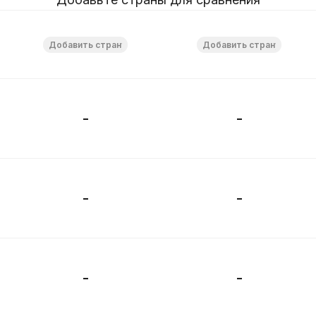
-
-
-
-
-
-