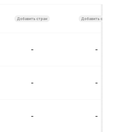
-
-
-
-
-
-