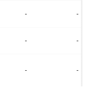
-
-
-
-
-
-