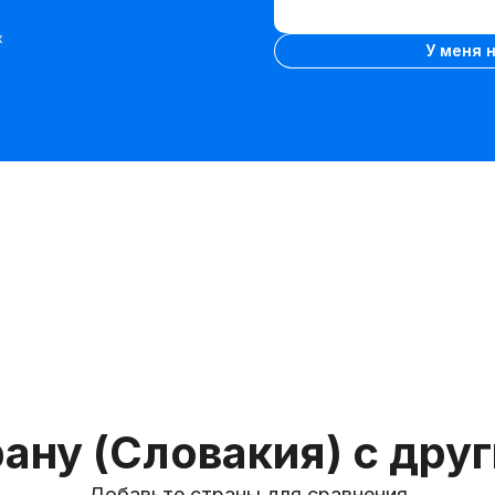
VIN-
Ввести VIN-код
код
х
У меня 
рану (Словакия) с дру
Добавьте страны для сравнения