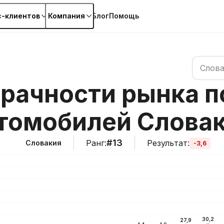
с-клиентов
Компания
Блог
Помощь
Поиск по
Слова
зрачности рынка 
томобилей Слова
#13
Ранг
:
Результат
:
Словакия
-3,6
30,2
27,9