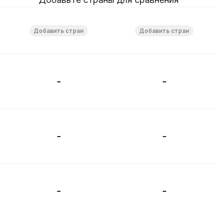
-
-
-
-
-
-