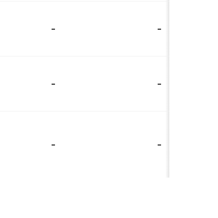
-
-
-
-
-
-