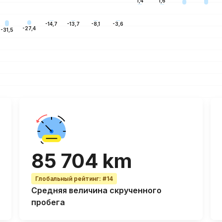
1,6
1,4
-3,6
-8,1
-13,7
-14,7
-27,4
-31,5
85 704 km
Глобальный рейтинг
:
#14
Средняя величина
скрученного
пробега