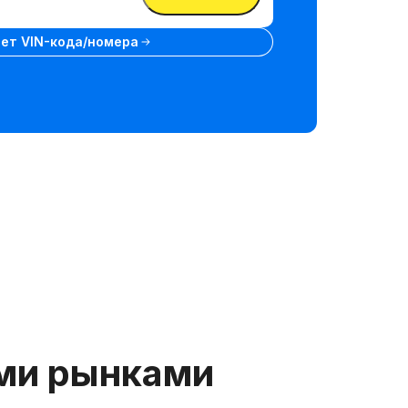
нет VIN-кода/номера
ими рынками