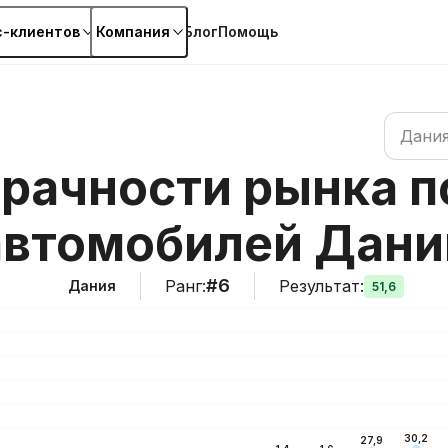
с-клиентов
Компания
Блог
Помощь
Поиск по
Дани
зрачности рынка 
автомобилей Дани
#6
Ранг
:
Результат
:
Дания
51,6
30,2
27,9