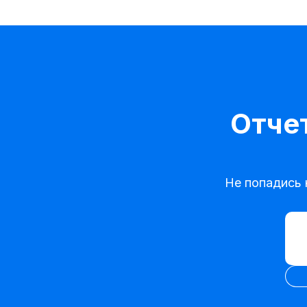
Отчет
Не попадись 
Ввес