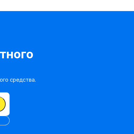
тного
го средства.
