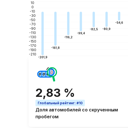
10
0
-10
-30
-50
-54,6
-70
-90
-80,9
-82,5
-110
-99,4
-130
-116,2
-150
-170
-161,8
-190
-210
-201,9
2,83 %
Глобальный рейтинг
:
#10
Доля автомобилей со
скрученным
пробегом