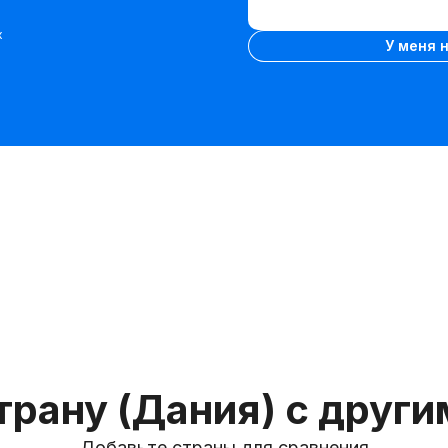
VIN-
Ввести VIN-код
код
х
У меня 
трану (Дания) с друг
Добавьте страны для сравнения