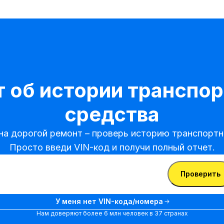
 об истории транспор
средства
на дорогой ремонт – проверь историю транспортно
Просто введи VIN-код и получи полный отчет.
ти VIN-код
Ввести
Проверить
VIN-
Ввести VIN-код
код
У меня нет VIN-кода/номера
Нам доверяют более 6 млн человек в 37 странах