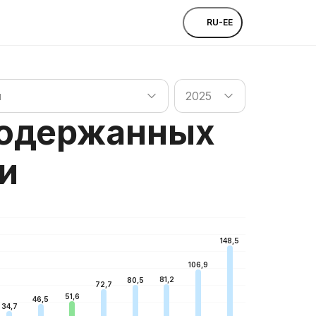
RU-EE
 странам
Поиск по странам
я
2025
подержанных
и
148,5
106,9
81,2
80,5
72,7
51,6
46,5
34,7