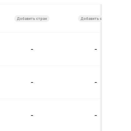
-
-
-
-
-
-