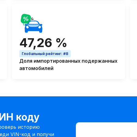
47,26 %
Глобальный рейтинг
:
#8
Доля
импортированных подержанных
автомобилей
ВИН коду
Ввести VIN-код
проверь историю
Ввести
еди VIN-код и получи