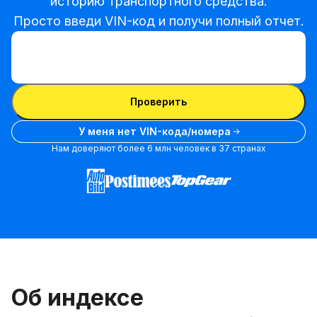
историю транспортного средства.

Просто введи VIN-код и получи полный отчет.
Ввести VIN-код
Ввести
VIN-
Ввести VIN-код
код
Проверить
У меня нет VIN-кода/номера
Нам доверяют более 6 млн человек в 37 странах
Об индексе