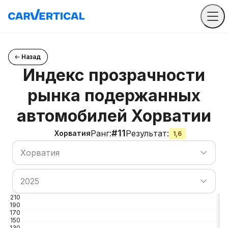
Назад
Индекс прозрачности
рынка подержанных
автомобилей Хорватии
#11
Ранг
:
Результат
:
Хорватия
1,6
Поиск по странам
Хорватия
Поиск по странам
2025
210
190
170
150
130