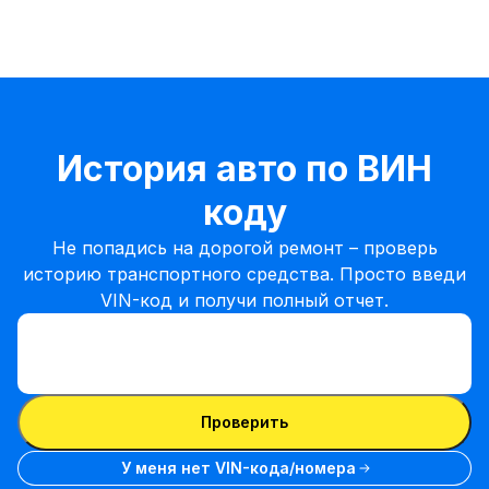
История авто по ВИН
коду
Не попадись на дорогой ремонт – проверь
историю транспортного средства. Просто введи
VIN-код и получи полный отчет.
Ввести VIN-код
Ввести
VIN-
Ввести VIN-код
код
Проверить
У меня нет VIN-кода/номера