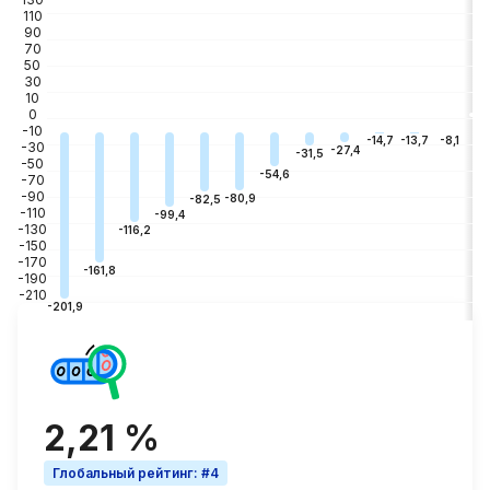
110
90
70
50
30
10
0
-10
-3
-8,1
-13,7
-14,7
-30
-27,4
-31,5
-50
-54,6
-70
-90
-80,9
-82,5
-110
-99,4
-130
-116,2
-150
-170
-161,8
-190
-210
-201,9
2,21 %
Глобальный рейтинг
:
#4