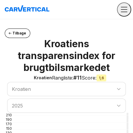
Tilbage
Kroatiens
transparensindex for
brugtbilsmarkedet
#11
Rangliste
:
Score
:
Kroatien
1,6
Søg efter land
Kroatien
Søg efter land
2025
210
190
170
150
130