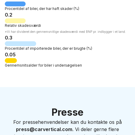
Procentdel af
biler, der har haft skader
(%)
0.2
Relativ
skadesværdi
*Vi har divideret den gennemsnitlige skadesværdi med BNP pr. indbygger i et land.
0.3
Procentdel af
importerede biler, der er brugte
(%)
0.05
Gennemsnitsalder
for biler i undersøgelsen
Presse
For pressehenvendelser kan du kontakte os på
press@carvertical.com
. Vi deler gerne flere