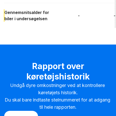
Gennemsnitsalder
for
-
-
biler i undersøgelsen
Rapport over
køretøjshistorik
Undgå dyre omkostninger ved at kontrollere 
køretøjets historik.

Du skal bare indtaste stelnummeret for at adgang 
til hele rapporten.
Vælg
VIN