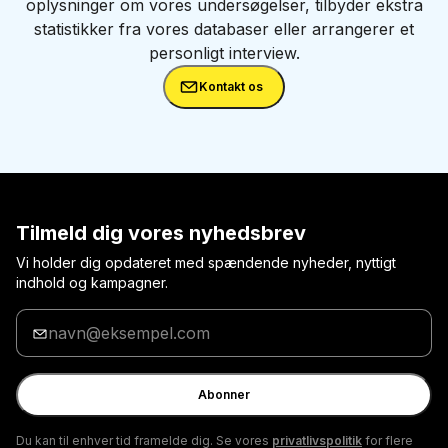
oplysninger om vores undersøgelser, tilbyder ekstra
statistikker fra vores databaser eller arrangerer et
personligt interview.
Kontakt os
Tilmeld dig vores nyhedsbrev
Vi holder dig opdateret med spændende nyheder, nyttigt
indhold og kampagner.
Indtast
din
e-
mail
Abonner
Du kan til enhver tid framelde dig. Se vores
privatlivspolitik
for flere