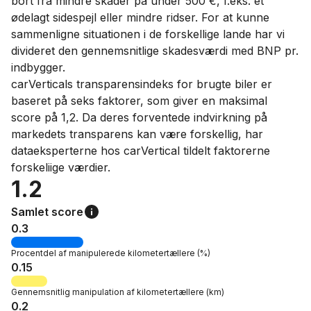
bort fra mindre skader på under 500 €, f.eks. et
ødelagt sidespejl eller mindre ridser. For at kunne
sammenligne situationen i de forskellige lande har vi
divideret den gennemsnitlige skadesværdi med BNP pr.
indbygger.
carVerticals transparensindeks for brugte biler er
baseret på seks faktorer, som giver en maksimal
score på 1,2. Da deres forventede indvirkning på
markedets transparens kan være forskellig, har
dataeksperterne hos carVertical tildelt faktorerne
forskeliige værdier.
1.2
Samlet score
0.3
Procentdel af
manipulerede kilometertællere
(%)
0.15
Gennemsnitlig manipulation af kilometertællere
(km)
0.2