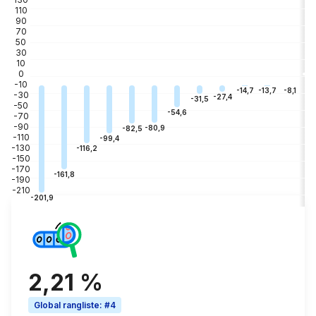
110
90
70
50
30
10
0
-10
-3
-8,1
-13,7
-14,7
-30
-27,4
-31,5
-50
-54,6
-70
-90
-80,9
-82,5
-110
-99,4
-130
-116,2
-150
-170
-161,8
-190
-210
-201,9
2,21 %
Global rangliste
:
#4