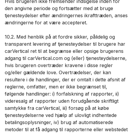
Hvis brugeren ikke fremsender indsigelse inden for
den angivne periode og fortsætter med at bruge
tjenesteydelser efter ændringernes ikrafttræden, anses
ændringerne for at være accepteret.
10.2. Med henblik på at fordre sikker, pålidelig og
transparent levering af tjenesteydelser til brugere har
carVertical ret til at begrænse eller opsige brugerens
adgang til carVertical.com og (eller) tjenesteydelserne,
hvis brugeren overtræder kravene i disse regler
og/eller gældende love. Overtrædelser, der kan
resultere i de handlinger, der er omtalt i dette afsnit af
reglerne, omfatter, men er ikke begrænset til,
følgende handlinger: i) forfalskning af rapporter, ii)
videresalg af rapporter uden forudgående skriftligt
samtykke fra carVertical, iii) forsøg på at købe
tjenesteydelserne ved hjælp af ulovligt indhentede
betalingsoplysninger, iv) brug af automatiserede
metoder til at få adgang til rapporterne eller webstedet