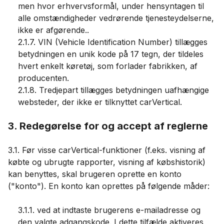
men hvor erhvervsformål, under hensyntagen til
alle omstændigheder vedrørende tjenesteydelserne,
ikke er afgørende..
2.1.7. VIN (Vehicle Identification Number) tillægges
betydningen en unik kode på 17 tegn, der tildeles
hvert enkelt køretøj, som forlader fabrikken, af
producenten.
2.1.8. Tredjepart tillægges betydningen uafhængige
websteder, der ikke er tilknyttet carVertical.
3. Redegørelse for og accept af reglerne
3.1. Før visse carVertical-funktioner (f.eks. visning af
købte og ubrugte rapporter, visning af købshistorik)
kan benyttes, skal brugeren oprette en konto
("konto"). En konto kan oprettes på følgende måder:
3.1.1. ved at indtaste brugerens e-mailadresse og
den valgte adgangskode. I dette tilfælde aktiveres