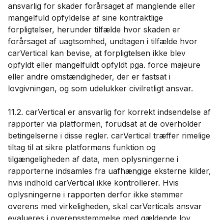
ansvarlig for skader forårsaget af manglende eller
mangelfuld opfyldelse af sine kontraktlige
forpligtelser, herunder tilfælde hvor skaden er
forårsaget af uagtsomhed, undtagen i tilfælde hvor
carVertical kan bevise, at forpligtelsen ikke blev
opfyldt eller mangelfuldt opfyldt pga. force majeure
eller andre omstændigheder, der er fastsat i
lovgivningen, og som udelukker civilretligt ansvar.
11.2. carVertical er ansvarlig for korrekt indsendelse af
rapporter via platformen, forudsat at de overholder
betingelserne i disse regler. carVertical træffer rimelige
tiltag til at sikre platformens funktion og
tilgængeligheden af ​​data, men oplysningerne i
rapporterne indsamles fra uafhængige eksterne kilder,
hvis indhold carVertical ikke kontrollerer. Hvis
oplysningerne i rapporten derfor ikke stemmer
overens med virkeligheden, skal carVerticals ansvar
evalueres i overensstemmelse med gældende lov