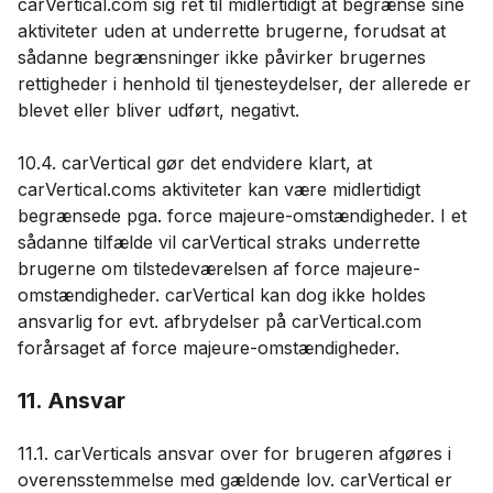
carVertical.com sig ret til midlertidigt at begrænse sine
aktiviteter uden at underrette brugerne, forudsat at
sådanne begrænsninger ikke påvirker brugernes
rettigheder i henhold til tjenesteydelser, der allerede er
blevet eller bliver udført, negativt.
10.4. carVertical gør det endvidere klart, at
carVertical.coms aktiviteter kan være midlertidigt
begrænsede pga. force majeure-omstændigheder. I et
sådanne tilfælde vil carVertical straks underrette
brugerne om tilstedeværelsen af ​​force majeure-
omstændigheder. carVertical kan dog ikke holdes
ansvarlig for evt. afbrydelser på carVertical.com
forårsaget af force majeure-omstændigheder.
11. Ansvar
11.1. carVerticals ansvar over for brugeren afgøres i
overensstemmelse med gældende lov. carVertical er