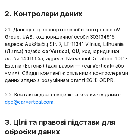
2. Контролери даних
2.1. Дані про транспортні засоби контролює
cV
Group, UAB,
код юридичної особи 303134915,
адреса: Aukštaičių Str. 7, LT-11341 Vilnius, Lithuania
(Литва) та/або
carVertical, OÜ
, код юридичної
особи 14416655, адреса: Narva mnt. 5 Tallinn, 10117
Estonia (Естонія) (далі разом — «
carVertical»
або
«
ми»
). Обидві компанії є спільними контролерами
даних згідно з розумінням статті 26(1) GDPR.
2.2. Контактні дані спеціаліста із захисту даних:
dpo@carvertical.com
.
3. Цілі та правові підстави для
обробки даних