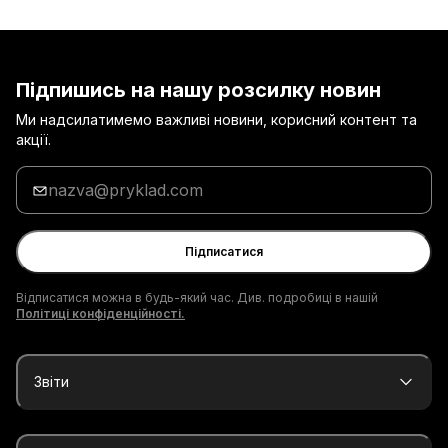
Підпишись на нашу розсилку новин
Ми надсилатимемо важливі новини, корисний контент та
акції.
Введи
адресу
електронної
пошти
Підписатися
Відписатися можна в будь-який час. Див. подробиці в нашій
Політиці конфіденційності.
Звіти