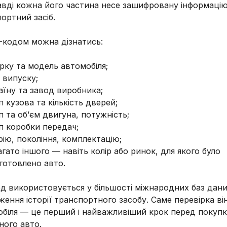
вді кожна його частина несе зашифровану інформаці
ортний засіб.
-кодом можна дізнатись:
рку та модель автомобіля;
к випуску;
аїну та завод виробника;
п кузова та кількість дверей;
п та об’єм двигуна, потужність;
п коробки передач;
рію, покоління, комплектацію;
багато іншого — навіть колір або ринок, для якого було
готовлено авто.
д використовується у більшості міжнародних баз дани
ження історії транспортного засобу. Саме перевірка ві
обіля — це перший і найважливіший крок перед покуп
ного авто.