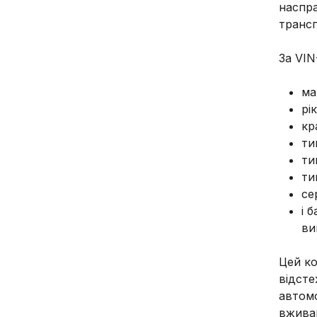
наспра
трансп
За VIN
ма
рі
кр
ти
ти
ти
се
і 
ви
Цей ко
відсте
автом
вжива