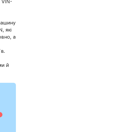
 VIN-
 машину
, які
овно, а
в.
ми й