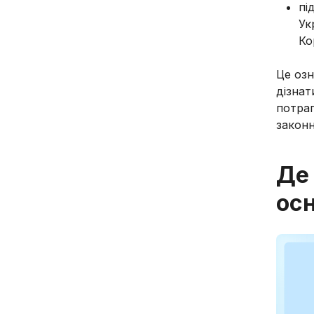
пі
Ук
Ко
Це озн
дізнат
потрап
законн
Де 
осн