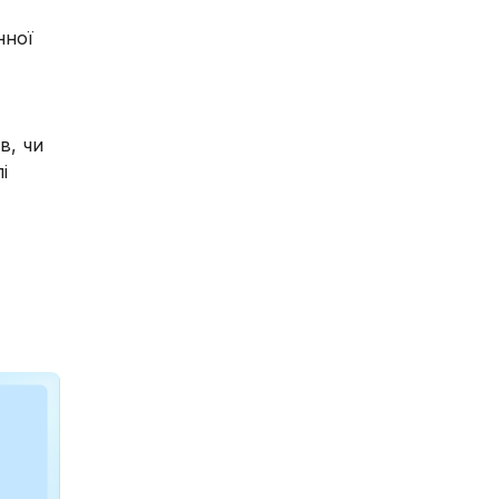
нної
в, чи
і