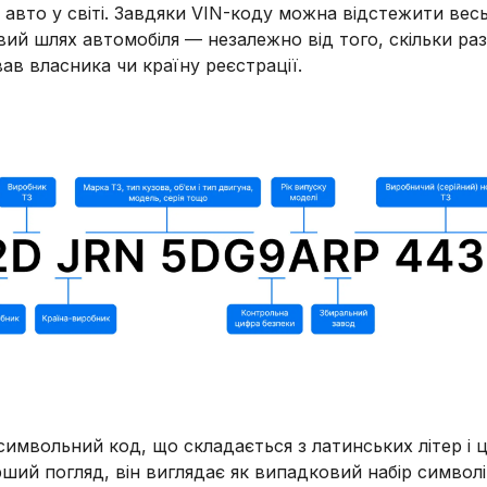
 авто у світі. Завдяки VIN-коду можна відстежити вес
ий шлях автомобіля — незалежно від того, скільки разі
ав власника чи країну реєстрації.
символьний код, що складається з латинських літер і 
ший погляд, він виглядає як випадковий набір символі