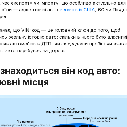
д час експорту чи імпорту, що особливо актуально для
раїни — адже тисячі авто
ввозять із США
, ЄС чи Півде
реї.
ачає, що VIN-код — це головний ключ до того, щоб
ись реальну історію авто: скільки в нього було власникі
ляв автомобіль в ДТП, чи скручували пробіг і чи взагал
о авто перебуває на дорозі.
знаходиться він код авто:
овні місця