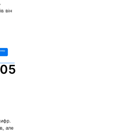
ь
в він
цифр.
в, але