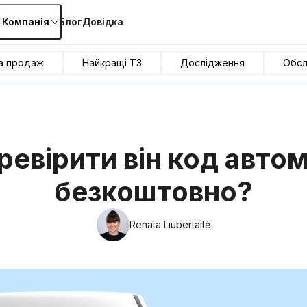
Компанія
Блог
Довідка
та продаж
Найкращі ТЗ
Дослідження
Обсл
ревірити він код авто
безкоштовно?
Renata Liubertaitė