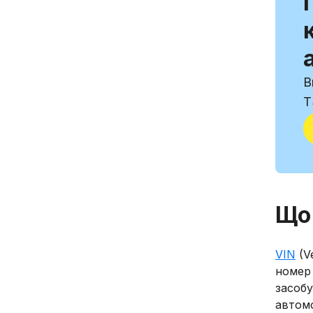
В
Т
Що
VIN
(Ve
номер
засобу
автомо