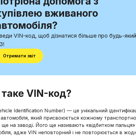
Потрібна допомога з
купівлею вживаного
автомобіля?
веди VIN-код, щоб дізнатися більше про будь-яки
З!
Отримати звіт
 таке VIN-код?
hicle Identification Number) — це унікальний ідентифік
 автомобіля, який присвоюється кожному транспортн
 ще на заводі. Його ще називають «відбитком пальця»
біля, адже VIN неповторний і не повторюється в жод