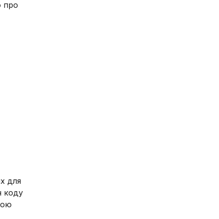
ю про
х для
н коду
кою