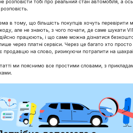
е розповісти тобі про реальний стан автомобіля, а ось
розповість.
ма в тому, що більшість покупців хочуть перевірити
 коду, але не знають, з чого почати, де саме шукати VIN
дійсно працюють, і що саме можна дізнатися безкошт
ише через платні сервіси. Через це багато хто просто
є продавцю на слово, ризикуючи потрапити на шахраї
статті ми пояснимо все простими словами, з приклада
ками.