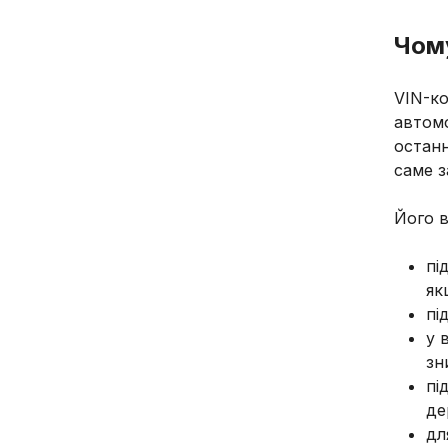
Чом
VIN-ко
автомо
останн
саме 
Його 
пі
як
пі
у 
зн
пі
де
дл