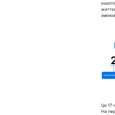
іншого
життєв
змінюв
Це 17-
На пер