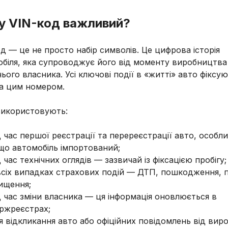
у VIN-код важливий?
д — це не просто набір символів. Це цифрова історія
біля, яка супроводжує його від моменту виробництва
ього власника. Усі ключові події в «житті» авто фіксу
за цим номером.
використовують:
д час першої реєстрації та перереєстрації авто, особл
що автомобіль імпортований;
д час технічних оглядів — зазвичай із фіксацією пробігу;
всіх випадках страхових подій — ДТП, пошкодження, 
ищення;
д час зміни власника — ця інформація оновлюється в
ржреєстрах;
я відкликання авто або офіційних повідомлень від вир