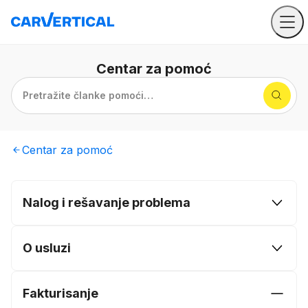
Centar
za pomoć
Pretražite članke pomoći…
Centar
za pomoć
Nalog i rešavanje problema
O usluzi
Fakturisanje