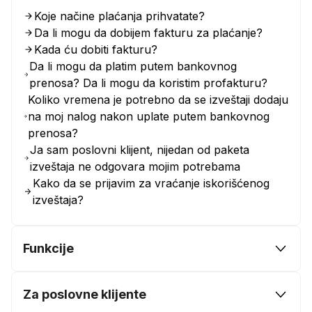
Koje načine plaćanja prihvatate?
Da li mogu da dobijem fakturu za plaćanje?
Kada ću dobiti fakturu?
Da li mogu da platim putem bankovnog
prenosa? Da li mogu da koristim profakturu?
Koliko vremena je potrebno da se izveštaji dodaju
na moj nalog nakon uplate putem bankovnog
prenosa?
Ja sam poslovni klijent, nijedan od paketa
izveštaja ne odgovara mojim potrebama
Kako da se prijavim za vraćanje iskorišćenog
izveštaja?
Funkcije
Za poslovne klijente