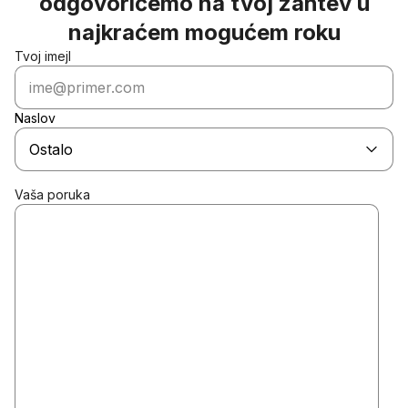
odgovorićemo na tvoj zahtev u
najkraćem mogućem roku
Tvoj imejl
Naslov
Ostalo
VIN broj proverenog automobila
Vaša poruka