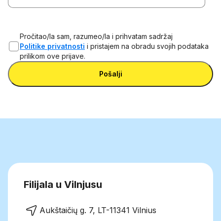
Pročitao/la sam, razumeo/la i prihvatam sadržaj
Politike privatnosti
i pristajem na obradu svojih podataka
prilikom ove prijave.
Pošalji
Filijala u Vilnjusu
Aukštaičių g. 7, LT-11341 Vilnius