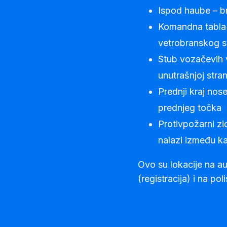
Ispod haube – br
Komandna tabla n
vetrobranskog s
Stub vozačevih v
unutrašnjoj stran
Prednji kraj nose
prednjeg točka
Protivpožarni zid
nalazi između ka
Ovo su lokacije na a
(registracija) i na po