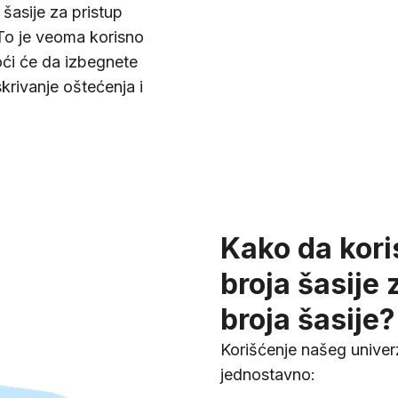
 šasije za pristup
To je veoma korisno
ći će da izbegnete
krivanje oštećenja i
Kako da kori
broja šasije 
broja šasije?
Korišćenje našeg univerz
jednostavno: