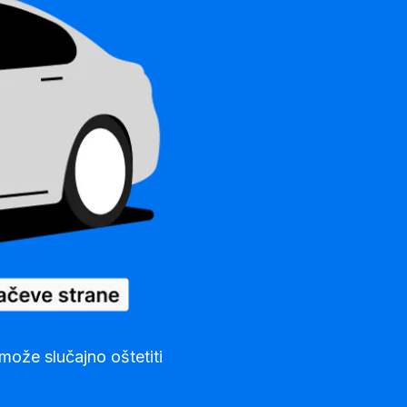
može slučajno oštetiti