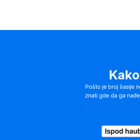
Kako 
Pošto je broj šasije 
znati gde da ga nađe