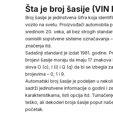
Šta je broj šasije (VIN 
Broj šasije je jedinstvena šifra koja identi
vozilo na svetu. Proizvođači automobila p
sredinom 20. veka, ali bez strogih standar
osmislili sopstvene sisteme označavanja – 
značenja itd.
Sadašnji standard je izdat 1981. godine. 
brojevi šasije moraju da imaju 17 znakova
slova O (o), I (i) i Q (q) da bi se izbegla 
brojevima – 0, 1 i 9.
Automatski broj šasije je podeljen u nekoli
sadrži jedinstvene informacije o godini i z
karakteristikama, listi opcija itd. Tumačenj
teško, ali dekoderi broja šasije poput na
početak.