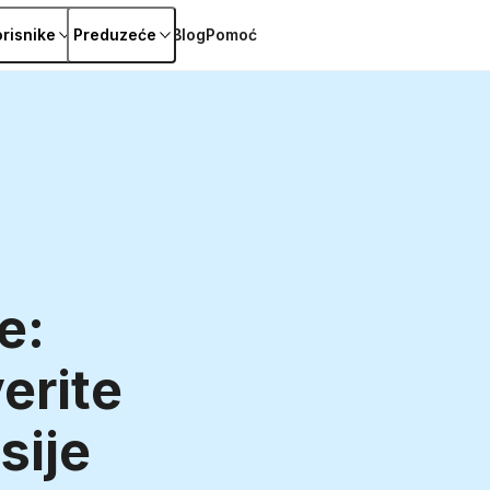
orisnike
Preduzeće
Blog
Pomoć
e:
verite
asije