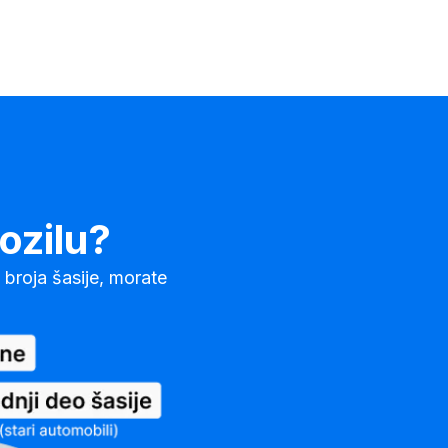
ozilu?
 broja šasije, morate