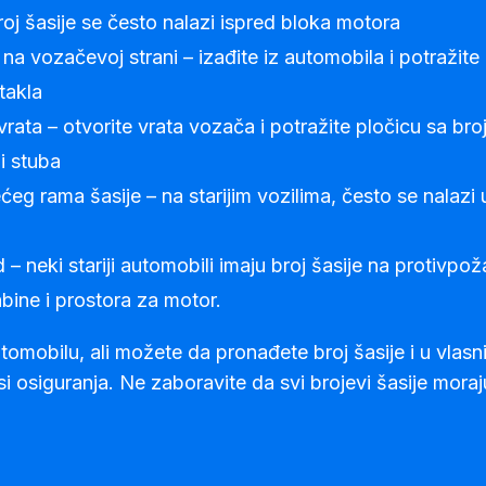
oj šasije se često nalazi ispred bloka motora
a vozačevoj strani – izađite iz automobila i potražite b
takla
rata – otvorite vrata vozača i potražite pločicu sa bro
i stuba
ćeg rama šasije – na starijim vozilima, često se nalazi u
 – neki stariji automobili imaju broj šasije na protivpo
bine i prostora za motor.
utomobilu, ali možete da pronađete broj šasije i u vla
lisi osiguranja. Ne zaboravite da svi brojevi šasije mora