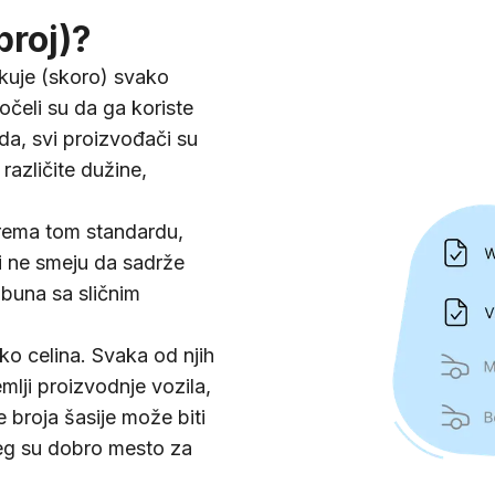
broj)?
fikuje (skoro) svako
očeli su da ga koriste
da, svi proizvođači su
različite dužine,
Prema tom standardu,
 i ne smeju da sadrže
zabuna sa sličnim
ko celina. Svaka od njih
emlji proizvodnje vozila,
e broja šasije može biti
šeg su dobro mesto za