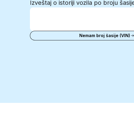
Izveštaj o istoriji vozila po broju šasi
Unesi VIN broj
Unesi
VIN
Unesi VIN broj
broj
Nemam broj šasije (VIN)