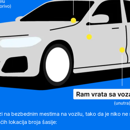
zi na bezbednim mestima na vozilu, tako da je niko ne 
šćih lokacija broja šasije: