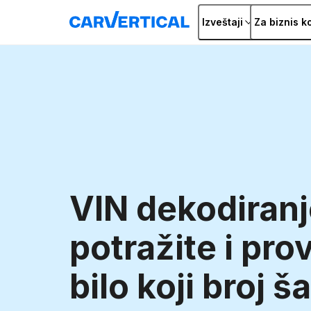
Izveštaji
Za biznis k
VIN dekodiranj
potražite i pro
bilo koji broj š