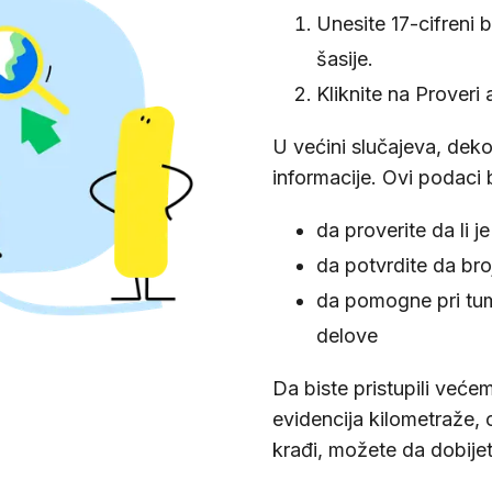
Unesite 17-cifreni b
šasije.
Kliknite na Proveri
U većini slučajeva, dek
informacije. Ovi podaci 
da proverite da li j
da potvrdite da bro
da pomogne pri tuma
delove
Da biste pristupili većem
evidencija kilometraže, o
krađi, možete da dobije