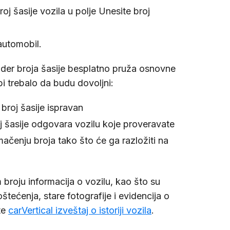
roj šasije vozila u polje Unesite broj
 automobil.
oder broja šasije besplatno pruža osnovne
bi trebalo da budu dovoljni:
e broj šasije ispravan
j šasije odgovara vozilu koje proveravate
čenju broja tako što će ga razložiti na
 broju informacija o vozilu, kao što su
štećenja, stare fotografije i evidencija o
te
carVertical izveštaj o istoriji vozila
.