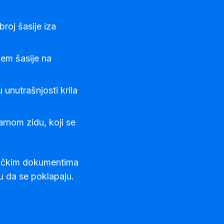
roj šasije iza
jem šasije na
 unutrašnjosti krila
žarnom zidu, koji se
sničkim dokumentima
ju da se poklapaju.