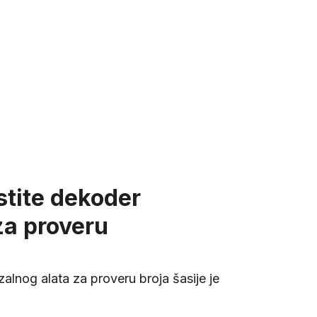
stite dekoder
za proveru
alnog alata za proveru broja šasije je