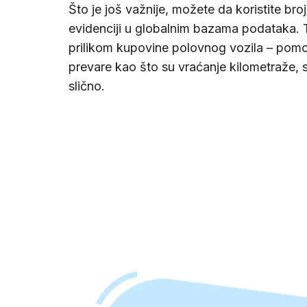
Što je još važnije, možete da koristite broj
evidenciji u globalnim bazama podataka. 
prilikom kupovine polovnog vozila – pomo
prevare kao što su vraćanje kilometraže, s
slično.