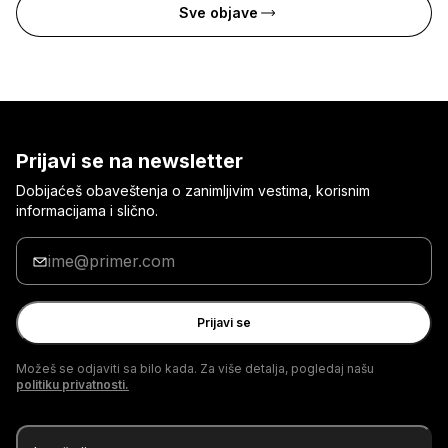
Sve objave
Prijavi se na newsletter
Dobijaćeš obaveštenja o zanimljivim vestima, korisnim
informacijama i slično.
Unesi
svoju
e-
adresu
Prijavi se
Možeš se odjaviti sa bilo kada. Za više detalja, pogledaj našu
politiku privatnosti.