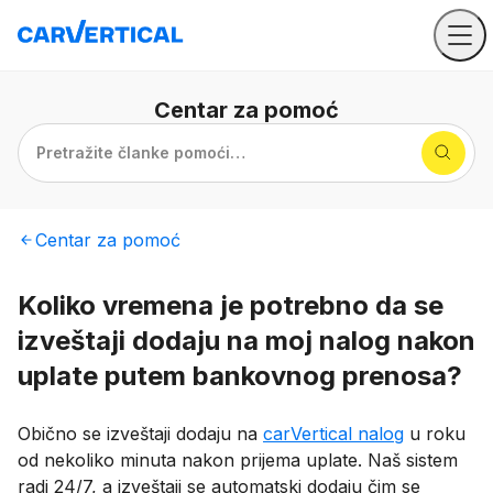
Centar
za pomoć
Pretražite članke pomoći…
Centar
za pomoć
Koliko vremena je potrebno da se
izveštaji dodaju na moj nalog nakon
uplate putem bankovnog prenosa?
Obično se izveštaji dodaju na
carVertical nalog
u roku
od nekoliko minuta nakon prijema uplate. Naš sistem
radi 24/7, a izveštaji se automatski dodaju čim se