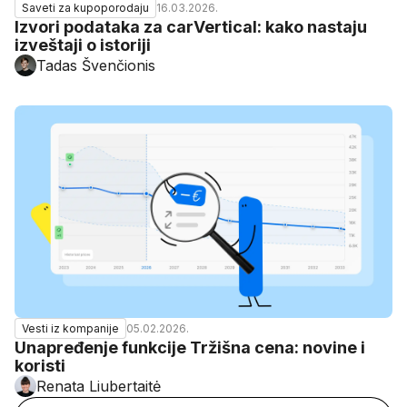
16.03.2026.
Saveti za kupoporodaju
Izvori podataka za carVertical: kako nastaju
izveštaji o istoriji
Tadas Švenčionis
05.02.2026.
Vesti iz kompanije
Unapređenje funkcije Tržišna cena: novine i
koristi
Renata Liubertaitė