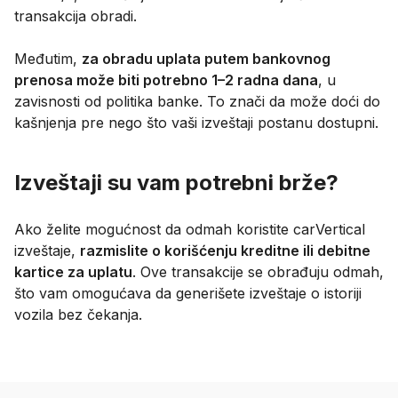
transakcija obradi.
Međutim,
za obradu uplata putem bankovnog
prenosa može biti potrebno 1–2 radna dana
, u
zavisnosti od politika banke. To znači da može doći do
kašnjenja pre nego što vaši izveštaji postanu dostupni.
Izveštaji su vam potrebni brže?
Ako želite mogućnost da odmah koristite carVertical
izveštaje,
razmislite o korišćenju kreditne ili debitne
kartice za uplatu
. Ove transakcije se obrađuju odmah,
što vam omogućava da generišete izveštaje o istoriji
vozila bez čekanja.