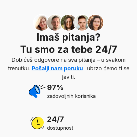
Imaš pitanja?
Tu smo za tebe 24/7
Dobićeš odgovore na sva pitanja – u svakom
trenutku.
Pošalji nam poruku
i ubrzo ćemo ti se
javiti.
97%
zadovoljnih korisnika
24/7
dostupnost