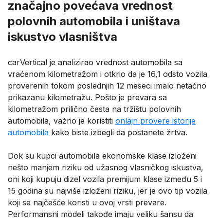
značajno povećava vrednost
polovnih automobila i uništava
iskustvo vlasništva
carVertical je analizirao vrednost automobila sa
vraćenom kilometražom i otkrio da je 16,1 odsto vozila
proverenih tokom poslednjih 12 meseci imalo netačno
prikazanu kilometražu. Pošto je prevara sa
kilometražom prilično česta na tržištu polovnih
automobila, važno je koristiti
onlajn provere istorije
automobila
kako biste izbegli da postanete žrtva.
Dok su kupci automobila ekonomske klase izloženi
nešto manjem riziku od užasnog vlasničkog iskustva,
oni koji kupuju dizel vozila premijum klase između 5 i
15 godina su najviše izloženi riziku, jer je ovo tip vozila
koji se najčešće koristi u ovoj vrsti prevare.
Performansni modeli takođe imaju veliku šansu da