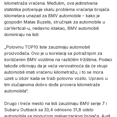
kilometraža vraćena. Međutim, ova jedinstvena
statistika potcenjuje skalu problema vraćanja brojača
kilometara unazad za BMV automobile – kako je
gospodin Matas Buzelis, stručnjak za automobile u
carVertical-u, nedavno istakao, BMV automobili
dominiraju na listi:
„Polovinu TOP10 liste zauzimaju automobili
proizvođača. Ovo je u korelaciji sa potražnjom za
korišćenim BMV vozilima na različitim tržištima. Podaci
takođe otkrivaju da je veća verovatnoća da će skupi
automobili imati vraćenu kilometražu, i to se mora
uzeti u obzir kada se traži polovno vozilo. Upravo u
tim slučajevima dobro dođe provera kilometraže
automobila“.
Drugo i treće mesto na listi zauzimaju BMV serije 7 i
Subaru Outback sa 33,4 odnosno 31,8 odsto
automobila sa mogućom malverzacijom brojača. Audi