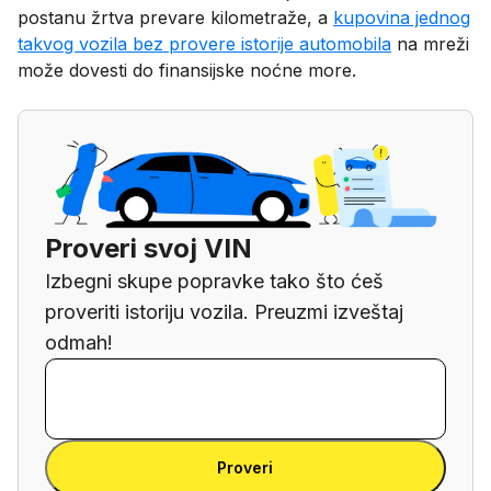
postanu žrtva prevare kilometraže, a
kupovina jednog
takvog vozila bez provere istorije automobila
na mreži
može dovesti do finansijske noćne more.
Proveri svoj VIN
Izbegni skupe popravke tako što ćeš
proveriti istoriju vozila. Preuzmi izveštaj
odmah!
Unesi VIN broj
Unesi
VIN
Unesi VIN broj
broj
Proveri