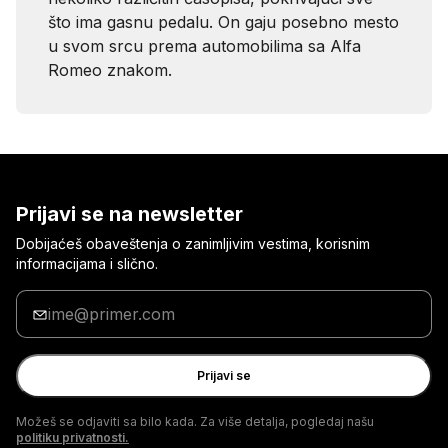
što ima gasnu pedalu. On gaju posebno mesto
u svom srcu prema automobilima sa Alfa
Romeo znakom.
Prijavi se na newsletter
Dobijaćeš obaveštenja o zanimljivim vestima, korisnim
informacijama i slično.
Unesi
svoju
e-
adresu
Prijavi se
Možeš se odjaviti sa bilo kada. Za više detalja, pogledaj našu
politiku privatnosti.