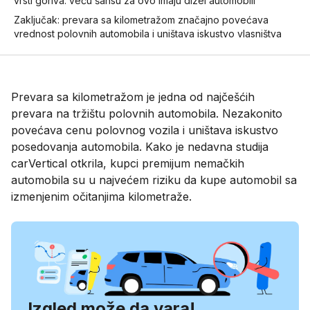
vrsti goriva: veću šansu za ovo imaju dizel automobili
Zaključak: prevara sa kilometražom značajno povećava
vrednost polovnih automobila i uništava iskustvo vlasništva
Prevara sa kilometražom je jedna od najčešćih
prevara na tržištu polovnih automobila. Nezakonito
povećava cenu polovnog vozila i uništava iskustvo
posedovanja automobila. Kako je nedavna studija
carVertical otkrila, kupci premijum nemačkih
automobila su u najvećem riziku da kupe automobil sa
izmenjenim očitanjima kilometraže.
Izgled može da vara!