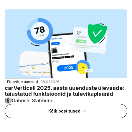
08.01.2026
Ettevõtte uudised
carVerticali 2025. aasta uuenduste ülevaade:
täiustatud funktsioonid ja tulevikuplaanid
Gabrielė Slabšienė
Kõik postitused