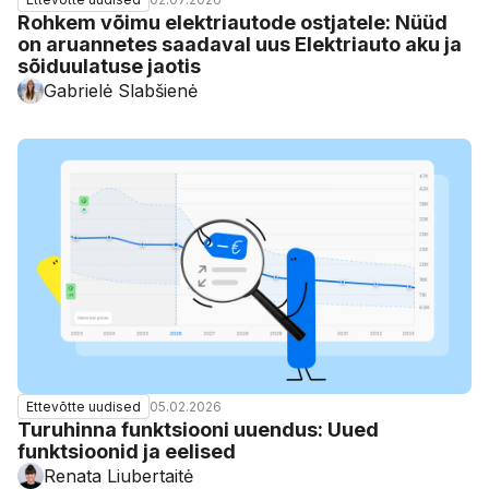
Rohkem võimu elektriautode ostjatele: Nüüd
on aruannetes saadaval uus Elektriauto aku ja
sõiduulatuse jaotis
Gabrielė Slabšienė
05.02.2026
Ettevõtte uudised
Turuhinna funktsiooni uuendus: Uued
funktsioonid ja eelised
Renata Liubertaitė