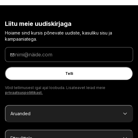
Liitu meie uudiskirjaga
Hoiame sind kursis põnevate uudiste, kasuliku sisu ja
kampaaniatega.
Sisesta
oma
e-
posti
Telli
aadress
Võid tellimusest igal ajal loobuda. Lisateavet leiad meie
privaatsuspoliitikast.
Aruanded