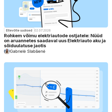
02.07.2026
Ettevõtte uudised
Rohkem võimu elektriautode ostjatele: Nüüd
on aruannetes saadaval uus Elektriauto aku ja
sõiduulatuse jaotis
Gabrielė Slabšienė