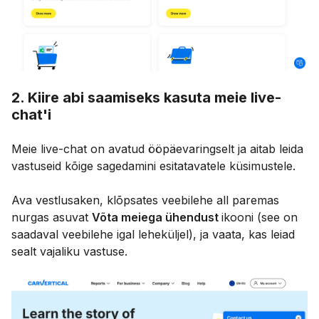
2. Kiire abi saamiseks kasuta meie live-
chat'i
Meie live-chat on avatud ööpäevaringselt ja aitab leida
vastuseid kõige sagedamini esitatavatele küsimustele.
Ava vestlusaken, klõpsates veebilehe all paremas
nurgas asuvat
Võta meiega ühendust
ikooni (see on
saadaval veebilehe igal leheküljel), ja vaata, kas leiad
sealt vajaliku vastuse.