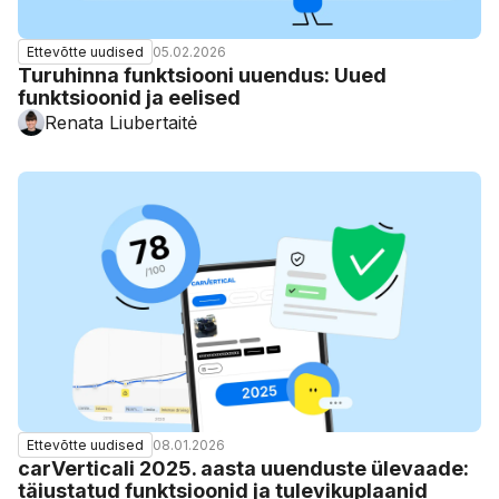
05.02.2026
Ettevõtte uudised
Turuhinna funktsiooni uuendus: Uued
funktsioonid ja eelised
Renata Liubertaitė
08.01.2026
Ettevõtte uudised
carVerticali 2025. aasta uuenduste ülevaade:
täiustatud funktsioonid ja tulevikuplaanid