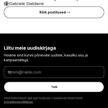
Gabrielė Slabšienė
Kõik postitused
Liitu meie uudiskirjaga
Hoiame sind kursis põnevate uudiste, kasuliku sisu ja
kampaaniatega.
Sisesta
oma
e-
posti
Telli
aadress
Võid tellimusest igal ajal loobuda. Lisateavet leiad meie
privaatsuspoliitikast.