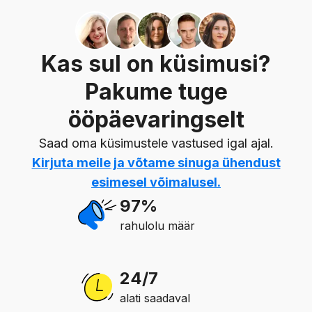
Kas sul on küsimusi?
Pakume tuge
ööpäevaringselt
Saad oma küsimustele vastused igal ajal.
Kirjuta meile
ja võtame sinuga ühendust
esimesel võimalusel.
97%
rahulolu määr
24/7
alati saadaval