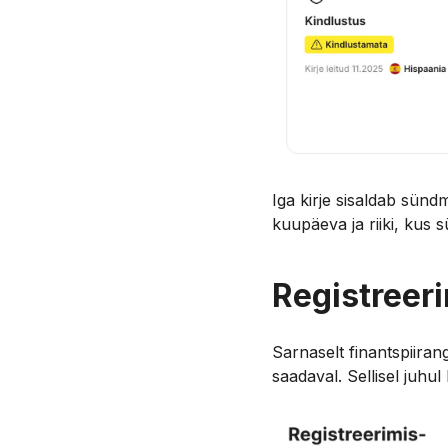
Iga kirje sisaldab sündmu
kuupäeva ja riiki, kus s
Registreer
Sarnaselt finantspiiran
saadaval. Sellisel juhu