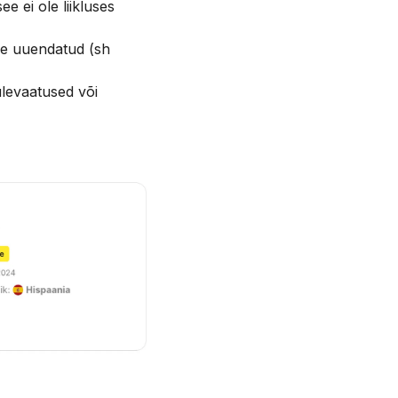
 ei ole liikluses
le uuendatud (sh
ülevaatused või