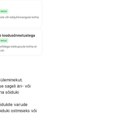
 üleminekut.
e sageli äri- või
na sõiduki
idukite varude
õiduki ostmiseks või