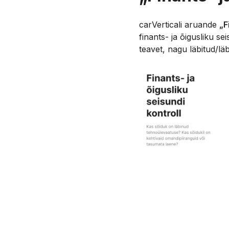
carVerticali aruande
„F
finants- ja õigusliku se
teavet, nagu läbitud/l