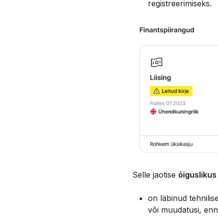
registreerimiseks.
Selle jaotise
õiguslikus
on läbinud tehnilis
või muudatusi, enne