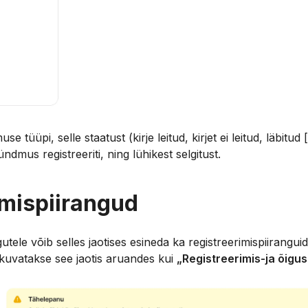
se tüüpi, selle staatust (kirje leitud, kirjet ei leitud, läbitud 
ündmus registreeriti, ning lühikest selgitust.
imispiirangud
gutele võib selles jaotises esineda ka registreerimispiirang
l kuvatakse see jaotis aruandes kui
„Registreerimis-ja õigusl