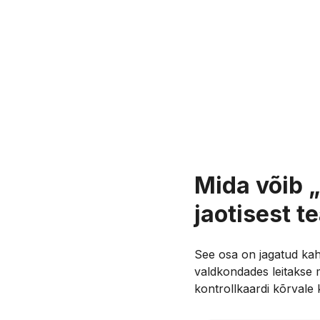
Mida võib „
jaotisest t
See osa on jagatud ka
valdkondades leitakse
kontrollkaardi kõrvale 