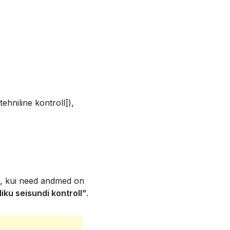
[tehniline kontroll]),
uid, kui need andmed on
iku seisundi kontroll”
.