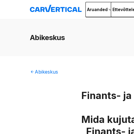
Aruanded
Ettevõttel
Abikeskus
Abikeskus
Finants- ja
Mida kujut
„Finants- j