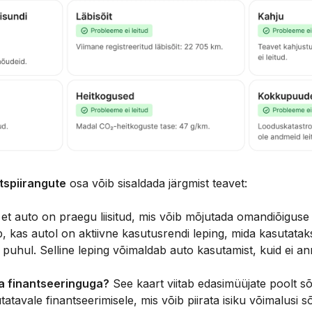
tspiirangute
osa võib sisaldada järgmist teavet:
, et auto on praegu liisitud, mis võib mõjutada omandiõiguse
b, kas autol on aktiivne kasutusrendi leping, mida kasutataks
 puhul. Selline leping võimaldab auto kasutamist, kuid ei an
a finantseeringuga?
See kaart viitab edasimüüjate poolt sõ
atavale finantseerimisele, mis võib piirata isiku võimalusi s