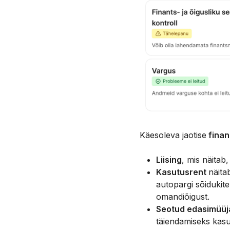
Käesoleva jaotise
finan
Liising
, mis näitab
Kasutusrent
näita
autopargi sõidukite
omandiõigust.
Seotud edasimüüj
täiendamiseks kasut