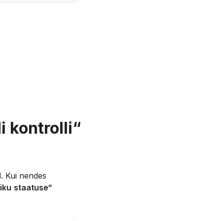
 kontrolli“
d
. Kui nendes
liku
staatuse“