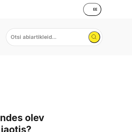
EE
Otsi
abiartikleid...
andes olev
 jaotis?