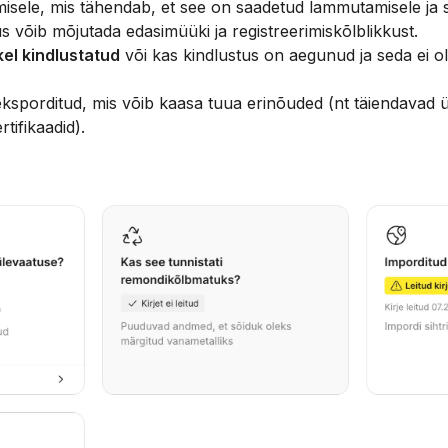
ele, mis tähendab, et see on saadetud lammutamisele ja see
s võib mõjutada edasimüüki ja registreerimiskõlblikkust.
el kindlustatud
või kas kindlustus on aegunud ja seda ei o
eksporditud, mis võib kaasa tuua erinõuded (nt täiendavad 
tifikaadid).