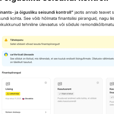
inants- ja õigusliku seisundi kontroll”
jaotis annab teavet 
isundi kohta. See võib hõlmata finantsilisi piiranguid, nagu lii
äbikukkunud tehniline ülevaatus või sõiduki remondikõlbmat