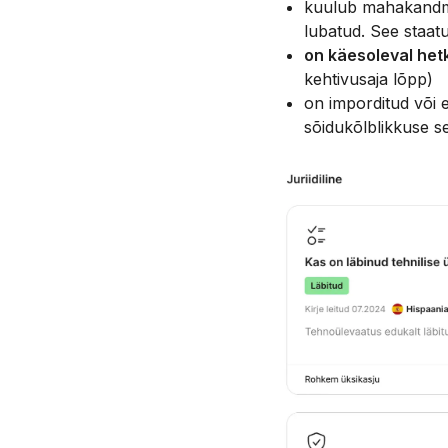
kuulub mahakandmis
lubatud. See staatu
on käesoleval hetk
kehtivusaja lõpp)
on imporditud või 
sõidukõlblikkuse ser