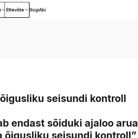
e
Ettevõte
Blogi
Abi
 õigusliku seisundi kontroll
ab endast sõiduki ajaloo aru
a õigusliku seisundi kontroll”