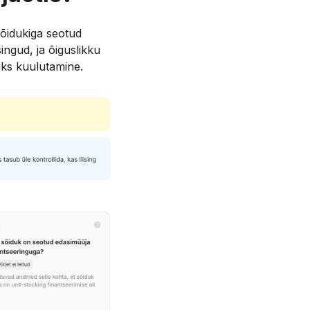
sõidukiga seotud
singud, ja õiguslikku
uks kuulutamine.