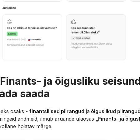
Finants- ja õigusliku seisundi
eada saada
heks osaks -
finantsilised piirangud
ja
õiguslikud piirangu
 mingeid andmeid, ilmub aruande ülaosas
„Finants- ja õigus
kollane hoiatav märge.