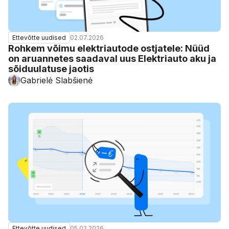
02.07.2026
Ettevõtte uudised
Rohkem võimu elektriautode ostjatele: Nüüd
on aruannetes saadaval uus Elektriauto aku ja
sõiduulatuse jaotis
Gabrielė Slabšienė
05.02.2026
Ettevõtte uudised