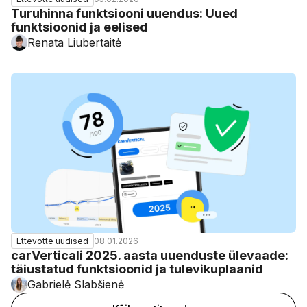
Turuhinna funktsiooni uuendus: Uued
funktsioonid ja eelised
Renata Liubertaitė
08.01.2026
Ettevõtte uudised
carVerticali 2025. aasta uuenduste ülevaade:
täiustatud funktsioonid ja tulevikuplaanid
Gabrielė Slabšienė