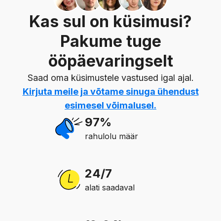
Kas sul on küsimusi?
Pakume tuge
ööpäevaringselt
Saad oma küsimustele vastused igal ajal.
Kirjuta meile
ja võtame sinuga ühendust
esimesel võimalusel.
97%
rahulolu määr
24/7
alati saadaval