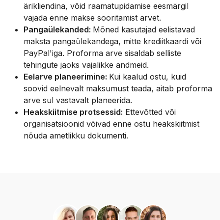
ärikliendina, võid raamatupidamise eesmärgil
vajada enne makse sooritamist arvet.
Pangaülekanded:
Mõned kasutajad eelistavad
maksta pangaülekandega, mitte krediitkaardi või
PayPal'iga. Proforma arve sisaldab selliste
tehingute jaoks vajalikke andmeid.
Eelarve planeerimine:
Kui kaalud ostu, kuid
soovid eelnevalt maksumust teada, aitab proforma
arve sul vastavalt planeerida.
Heakskiitmise protsessid:
Ettevõtted või
organisatsioonid võivad enne ostu heakskiitmist
nõuda ametlikku dokumenti.