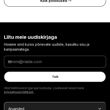
Kõik postitused
Liitu meie uudiskirjaga
Hoiame sind kursis põnevate uudiste, kasuliku sisu ja
kampaaniatega.
Sisesta
oma
e-
posti
Telli
aadress
Võid tellimusest igal ajal loobuda. Lisateavet leiad meie
privaatsuspoliitikast.
Aruanded