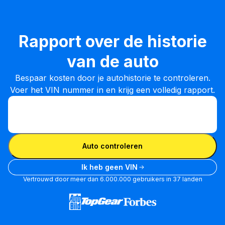
Rapport over de historie
van de auto
Bespaar kosten door je autohistorie te controleren.
Voer het VIN nummer in en krijg een volledig rapport.
VIN invoeren
VIN
invoeren
VIN invoeren
Auto controleren
Ik heb geen VIN
Vertrouwd door meer dan 6.000.000 gebruikers in 37 landen