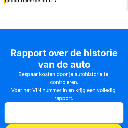
gecontroleerde auto's
Rapport over de historie
van de auto
Bespaar kosten door je autohistorie te 
controleren.

Voer het VIN nummer in en krijg een volledig 
rapport.
VIN invoeren
VIN
invoeren
VIN invoeren