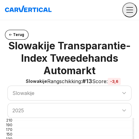
Terug
Slowakije Transparantie-
Index Tweedehands
Automarkt
#13
Rangschikking
:
Score
:
Slowakije
-3,6
Land zoeken
Slowakije
Land zoeken
2025
210
190
170
150
130