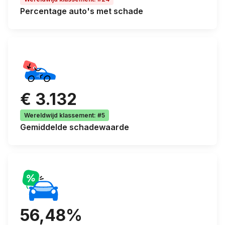
Percentage
auto's met schade
€ 3.132
Wereldwijd klassement
:
#5
Gemiddelde
schadewaarde
56,48%