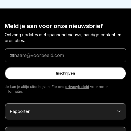
Meld je aan voor onze nieuwsbrief
Ontvang updates met spannend nieuws, handige content en
promoties.
Voer
je
e-
mailadres
Inschrijven
in
Je kan je altijd uitschrijven. Zie ons
privacybeleid
voor meer
informatie.
Rapporten