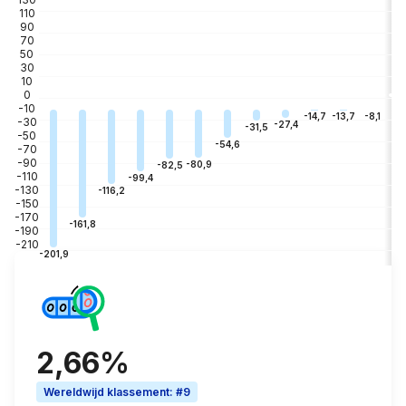
110
90
70
50
30
10
0
-10
-3
-8,1
-13,7
-14,7
-30
-27,4
-31,5
-50
-54,6
-70
-90
-80,9
-82,5
-110
-99,4
-130
-116,2
-150
-170
-161,8
-190
-210
-201,9
2,66%
Wereldwijd klassement
:
#9