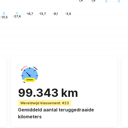
1,6
1,4
-3,6
-8,1
-13,7
-14,7
-27,4
-31,5
99.343 km
Wereldwijd klassement
:
#23
Gemiddeld aantal teruggedraaide
kilometers