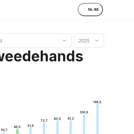
NL-BE
ken
Land zoeken
d
2025
Tweedehands
148,5
106,9
81,2
80,5
72,7
51,6
46,5
34,7