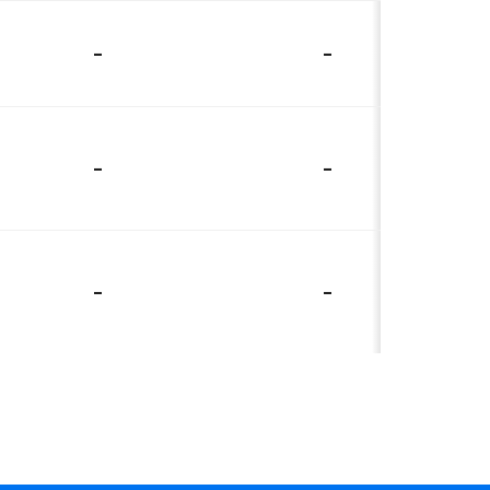
-
-
-
-
-
-