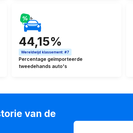
44,15%
Wereldwijd klassement
:
#7
Percentage
geïmporteerde
tweedehands auto's
torie van de
VIN invoeren
VIN