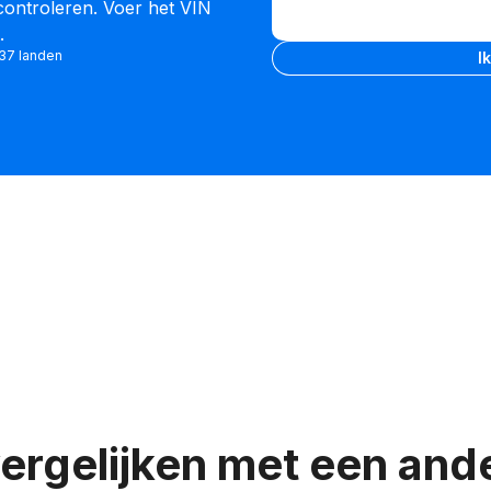
 controleren. Voer het VIN
invoeren
.
VIN invoeren
 37 landen
I
vergelijken met een and