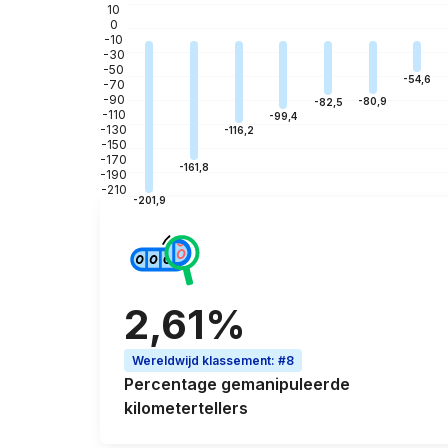
10
0
-10
-30
-50
-54,6
-70
-90
-80,9
-82,5
-110
-99,4
-130
-116,2
-150
-170
-161,8
-190
-210
-201,9
2,61%
Wereldwijd klassement
:
#8
Percentage
gemanipuleerde
kilometertellers