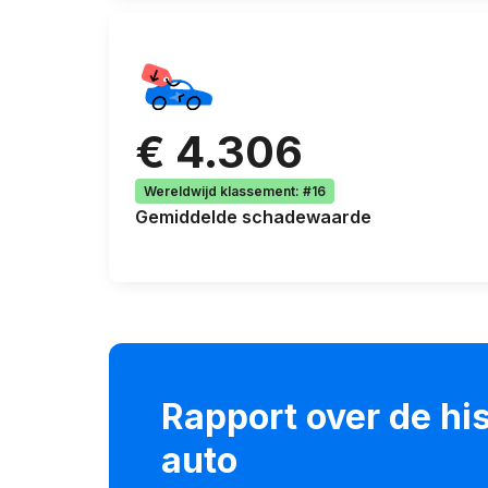
€ 4.306
Wereldwijd klassement
:
#16
Gemiddelde
schadewaarde
Rapport over de his
auto