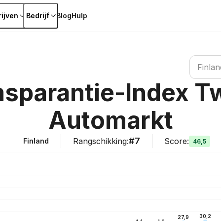
ijven
Bedrijf
Blog
Hulp
Land zoe
Finlan
ansparantie-Index 
Automarkt
#7
Rangschikking
:
Score
:
Finland
46,5
30,2
27,9