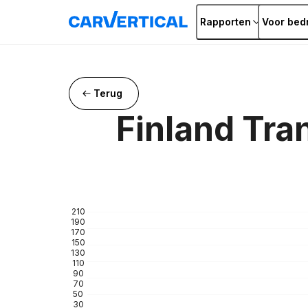
Rapporten
Voor bedr
Terug
Finland Tr
210
190
170
150
130
110
90
70
50
30