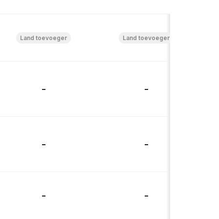
-
-
-
-
-
-