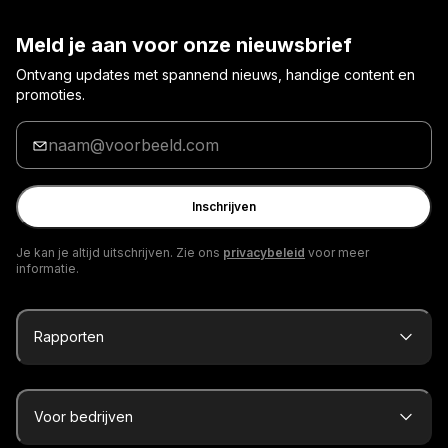
Meld je aan voor onze nieuwsbrief
Ontvang updates met spannend nieuws, handige content en
promoties.
Voer
je
e-
mailadres
Inschrijven
in
Je kan je altijd uitschrijven. Zie ons
privacybeleid
voor meer
informatie.
Rapporten
Voor bedrijven