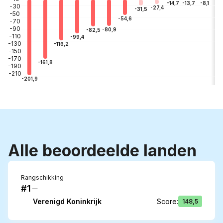
-3
-8,1
-13,7
-14,7
-30
-27,4
-31,5
-50
-54,6
-70
-90
-80,9
-82,5
-110
-99,4
-130
-116,2
-150
-170
-161,8
-190
-210
-201,9
Alle beoordeelde landen
Rangschikking
#1
Verenigd Koninkrijk
Score
:
148,5