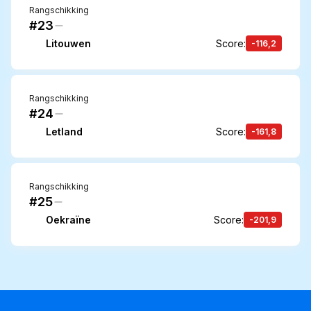
Rangschikking
#23
Litouwen
Score
:
-116,2
Rangschikking
#24
Letland
Score
:
-161,8
Rangschikking
#25
Oekraïne
Score
:
-201,9