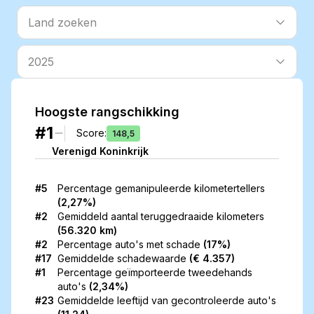
Land zoeken
Land zoeken
Land zoeken
2025
Hoogste rangschikking
#1
Score
:
148,5
Verenigd Koninkrijk
#5
Percentage
gemanipuleerde kilometertellers
(
2,27%
)
#2
Gemiddeld aantal teruggedraaide kilometers
(
56.320 km
)
#2
Percentage
auto's met schade
(
17%
)
#17
Gemiddelde
schadewaarde
(
€ 4.357
)
#1
Percentage
geïmporteerde tweedehands
auto's
(
2,34%
)
#23
Gemiddelde leeftijd
van gecontroleerde auto's