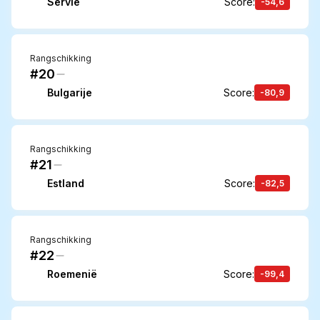
Servië
Score
:
-54,6
Rangschikking
#20
Bulgarije
Score
:
-80,9
Rangschikking
#21
Estland
Score
:
-82,5
Rangschikking
#22
Roemenië
Score
:
-99,4