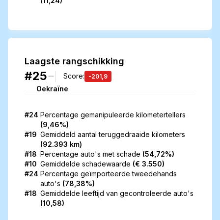
(
11,24
)
Laagste rangschikking
#25
Score
:
-201,9
Oekraïne
#24
Percentage
gemanipuleerde kilometertellers
(
9,46%
)
#19
Gemiddeld aantal teruggedraaide kilometers
(
92.393 km
)
#18
Percentage
auto's met schade
(
54,72%
)
#10
Gemiddelde
schadewaarde
(
€ 3.550
)
#24
Percentage
geïmporteerde tweedehands
auto's
(
78,38%
)
#18
Gemiddelde leeftijd
van gecontroleerde auto's
(
10,58
)