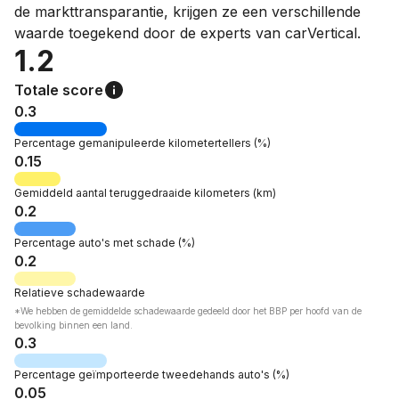
de markttransparantie, krijgen ze een verschillende
waarde toegekend door de experts van carVertical.
1.2
Totale score
0.3
Percentage
gemanipuleerde kilometertellers
(%)
0.15
Gemiddeld aantal teruggedraaide kilometers
(km)
0.2
Percentage
auto's met schade
(%)
0.2
Relatieve
schadewaarde
*We hebben de gemiddelde schadewaarde gedeeld door het BBP per hoofd van de
bevolking binnen een land.
0.3
Percentage
geïmporteerde tweedehands auto's
(%)
0.05