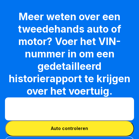
Meer weten over een
tweedehands auto of
motor? Voer het VIN-
nummer in om een
gedetailleerd
historierapport te krijgen
over het voertuig.
VIN invoeren
VIN
invoeren
VIN invoeren
Auto controleren