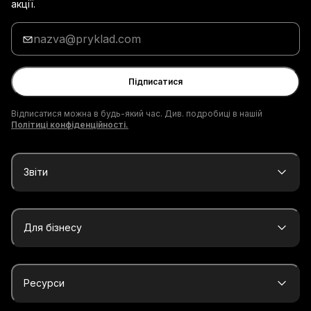
акції.
Введи
адресу
електронної
пошти
Підписатися
Відписатися можна в будь-який час. Див. подробиці в нашій
Політиці конфіденційності.
Звіти
Для бізнесу
Ресурси