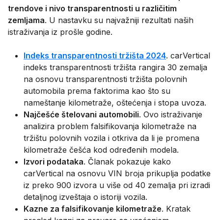
trendove i nivo transparentnosti u različitim
zemljama
. U nastavku su najvažniji rezultati naših
istraživanja iz prošle godine.
Indeks transparentnosti tržišta 2024
. carVertical
indeks transparentnosti tržišta rangira 30 zemalja
na osnovu transparentnosti tržišta polovnih
automobila prema faktorima kao što su
nameštanje kilometraže, oštećenja i stopa uvoza.
Najčešće štelovani automobili
. Ovo istraživanje
analizira problem falsifikovanja kilometraže na
tržištu polovnih vozila i otkriva da li je promena
kilometraže češća kod određenih modela.
Izvori podataka
. Članak pokazuje kako
carVertical na osnovu VIN broja prikuplja podatke
iz preko 900 izvora u više od 40 zemalja pri izradi
detaljnog izveštaja o istoriji vozila.
Kazne za falsifikovanje kilometraže
. Kratak