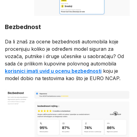
Bezbednost
Da li znaš za ocene bezbednosti automobila koje
procenjuju koliko je određeni model siguran za
vozača, putnike i druge učesnike u saobraćaju? Od
sada će prilikom kupovine polovnog automobila
korisnici imati uvid u ocenu bezbednosti
koju je
model dobio na testovima kao što je EURO NCAP.