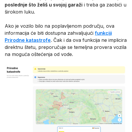
poslednje što želiš u svojoj garaži
i treba ga zaobići u
širokom luku.
Ako je vozilo bilo na poplavljenom području, ova
informacija će biti dostupna zahvaljujući
funkciji
Prirodne katastrofe
. Čak i da ova funkcija ne implicira
direktnu štetu, preporučuje se temeljna provera vozila
na moguća oštećenja od vode.