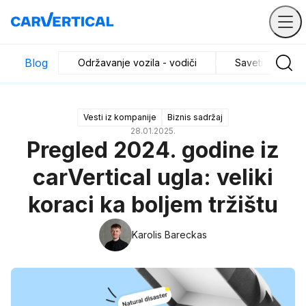
Blog
Održavanje vozila - vodiči
Saveti za kupo
Vesti iz kompanije
Biznis sadržaj
28.01.2025.
Pregled 2024. godine iz
carVertical ugla: veliki
koraci ka boljem tržištu
Karolis Bareckas