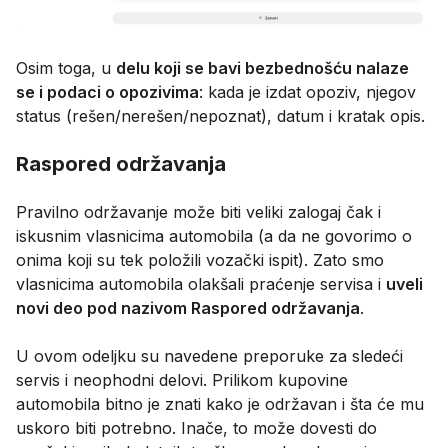
Osim toga, u
delu koji se bavi bezbednošću nalaze
se i podaci o opozivima
: kada je izdat opoziv, njegov
status (rešen/nerešen/nepoznat), datum i kratak opis.
Raspored održavanja
Pravilno održavanje može biti veliki zalogaj čak i
iskusnim vlasnicima automobila (a da ne govorimo o
onima koji su tek položili vozački ispit). Zato smo
vlasnicima automobila olakšali praćenje servisa i
uveli
novi deo pod nazivom Raspored održavanja
.
U ovom odeljku su navedene preporuke za sledeći
servis i neophodni delovi. Prilikom kupovine
automobila bitno je znati kako je održavan i šta će mu
uskoro biti potrebno. Inače, to može dovesti do