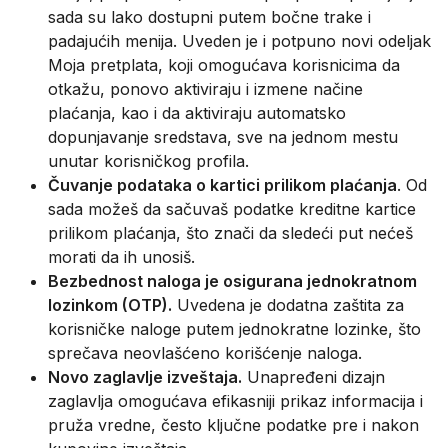
sada su lako dostupni putem bočne trake i
padajućih menija. Uveden je i potpuno novi odeljak
Moja pretplata, koji omogućava korisnicima da
otkažu, ponovo aktiviraju i izmene načine
plaćanja, kao i da aktiviraju automatsko
dopunjavanje sredstava, sve na jednom mestu
unutar korisničkog profila.
Čuvanje podataka o kartici prilikom plaćanja
. Od
sada možeš da sačuvaš podatke kreditne kartice
prilikom plaćanja, što znači da sledeći put nećeš
morati da ih unosiš.
Bezbednost naloga je osigurana jednokratnom
lozinkom (OTP).
Uvedena je dodatna zaštita za
korisničke naloge putem jednokratne lozinke, što
sprečava neovlašćeno korišćenje naloga.
Novo zaglavlje izveštaja.
Unapređeni dizajn
zaglavlja omogućava efikasniji prikaz informacija i
pruža vredne, često ključne podatke pre i nakon