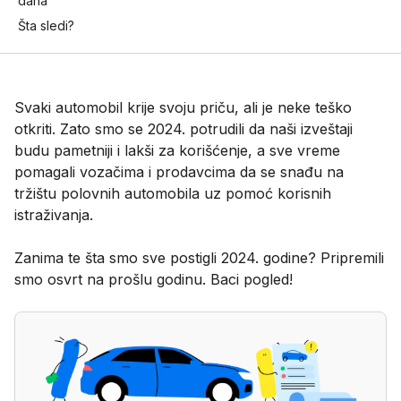
dana
Šta sledi?
Svaki automobil krije svoju priču, ali je neke teško
otkriti. Zato smo se 2024. potrudili da naši izveštaji
budu pametniji i lakši za korišćenje, a sve vreme
pomagali vozačima i prodavcima da se snađu na
tržištu polovnih automobila uz pomoć korisnih
istraživanja.
Zanima te šta smo sve postigli 2024. godine? Pripremili
smo osvrt na prošlu godinu. Baci pogled!