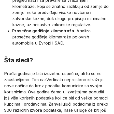
pregled kazni za prevare sa vraćanjem
kilometraže, koje se znatno razlikuju od zemlje do
zemlje: neke predviđaju visoke novčane i
zatvorske kazne, dok druge propisuju minimalne
kazne, uz odsustvo zakonske regulative.
Prosečna godišnja kilometraža
. Analiza
prosečne godišnje kilometraže polovnih
automobila u Evropi i SAD.
Šta sledi?
Prošla godina je bila izuzetno uspešna, ali tu se ne
zaustavljamo. Tim carVerticala neprestano istražuje
nove načine da kroz podatke komunicira sa svojim
korisnicima. Ove godine ćemo u izveštajima ponuditi
još više korisnih podataka koji će biti od velike pomoći
kupcima i prodavcima. Zahvaljujući podacima iz preko
900 različitih izvora podataka, naše usluge će biti još