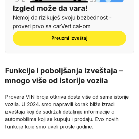
Izgled može da vara!
Nemoj da rizikuješ svoju bezbednost -
proveri prvo sa carVertical-om
Preuzmi izveštaj
Funkcije i poboljšanja izveštaja –
mnogo više od istorije vozila
Provera VIN broja otkriva dosta više od same istorije
vozila. U 2024. smo napravili korak bliže izradi
izveštaja koji će sadržati detaljnije informacije o
automobilima koji se kupuju i prodaju. Evo novih
funkcija koje smo uveli prošle godine.