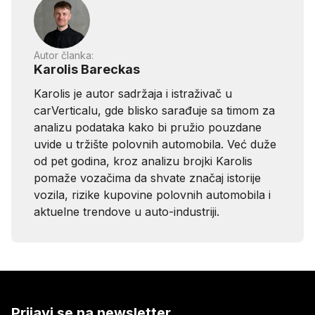
Autor članka:
Karolis Bareckas
Karolis je autor sadržaja i istraživač u
carVerticalu, gde blisko sarađuje sa timom za
analizu podataka kako bi pružio pouzdane
uvide u tržište polovnih automobila. Već duže
od pet godina, kroz analizu brojki Karolis
pomaže vozačima da shvate značaj istorije
vozila, rizike kupovine polovnih automobila i
aktuelne trendove u auto-industriji.
Prijavi se na newsletter