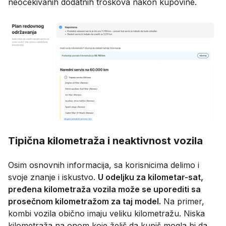
neočekivanih dodatnih troškova nakon kupovine.
Tipična kilometraža i neaktivnost vozila
Osim osnovnih informacija, sa korisnicima delimo i
svoje znanje i iskustvo.
U odeljku za kilometar-sat,
pređena kilometraža vozila može se uporediti sa
prosečnom kilometražom za taj model.
Na primer,
kombi vozila obično imaju veliku kilometražu. Niska
kilometraža na onom koje želiš da kupiš mogla bi da