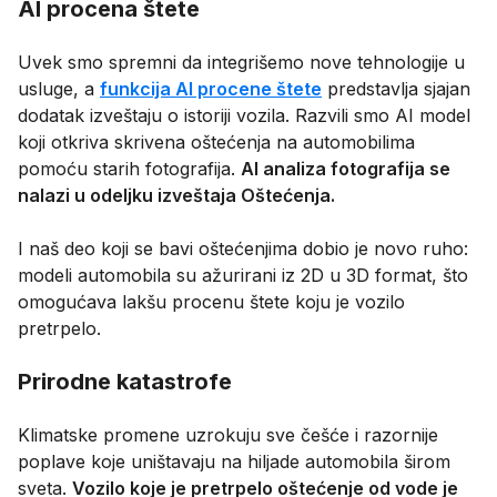
AI procena štete
Uvek smo spremni da integrišemo nove tehnologije u
usluge, a
funkcija AI procene štete
predstavlja sjajan
dodatak izveštaju o istoriji vozila. Razvili smo AI model
koji otkriva skrivena oštećenja na automobilima
pomoću starih fotografija.
AI analiza fotografija se
nalazi u odeljku izveštaja Oštećenja.
I naš deo koji se bavi oštećenjima dobio je novo ruho:
modeli automobila su ažurirani iz 2D u 3D format, što
omogućava lakšu procenu štete koju je vozilo
pretrpelo.
Prirodne katastrofe
Klimatske promene uzrokuju sve češće i razornije
poplave koje uništavaju na hiljade automobila širom
sveta.
Vozilo koje je pretrpelo oštećenje od vode je