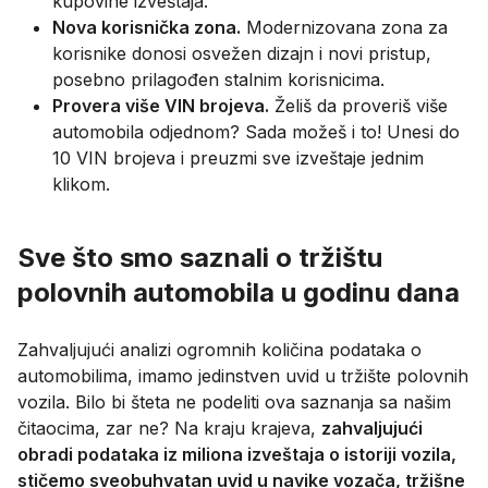
kupovine izveštaja.
Nova korisnička zona.
Modernizovana zona za
korisnike donosi osvežen dizajn i novi pristup,
posebno prilagođen stalnim korisnicima.
Provera više VIN brojeva.
Želiš da proveriš više
automobila odjednom? Sada možeš i to! Unesi do
10 VIN brojeva i preuzmi sve izveštaje jednim
klikom.
Sve što smo saznali o tržištu
polovnih automobila u godinu dana
Zahvaljujući analizi ogromnih količina podataka o
automobilima, imamo jedinstven uvid u tržište polovnih
vozila. Bilo bi šteta ne podeliti ova saznanja sa našim
čitaocima, zar ne? Na kraju krajeva,
zahvaljujući
obradi podataka iz miliona izveštaja o istoriji vozila,
stičemo sveobuhvatan uvid u navike vozača, tržišne