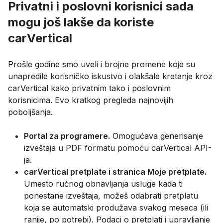
Privatni i poslovni korisnici sada
mogu još lakše da koriste
carVertical
Prošle godine smo uveli i brojne promene koje su
unapredile korisničko iskustvo i olakšale kretanje kroz
carVertical kako privatnim tako i poslovnim
korisnicima. Evo kratkog pregleda najnovijih
poboljšanja.
Portal za programere.
Omogućava generisanje
izveštaja u PDF formatu pomoću carVertical API-
ja.
carVertical pretplate i stranica Moje pretplate.
Umesto ručnog obnavljanja usluge kada ti
ponestane izveštaja, možeš odabrati pretplatu
koja se automatski produžava svakog meseca (ili
ranije, po potrebi). Podaci o pretplati i upravljanje