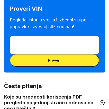
Proveri VIN
Pogledaj istoriju vozila i izbegni skupe
popravke. Izveštaj stiže odmah!
Unesi VIN broj
Unesi
VIN
Unesi VIN broj
broj
Proveri
Česta pitanja
Koje su prednosti korišćenja PDF
pregleda na jednoj strani u odnosu na
ceo izveštaj?