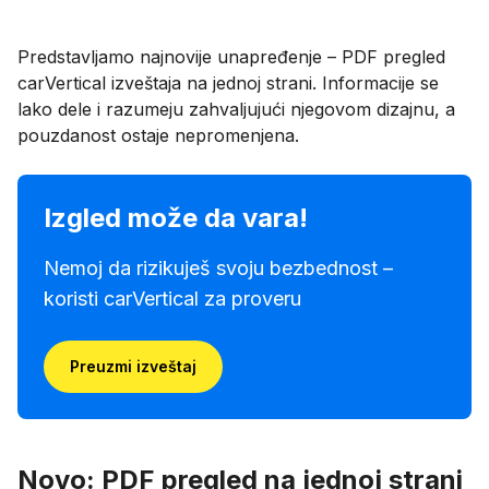
Predstavljamo najnovije unapređenje – PDF pregled
carVertical izveštaja na jednoj strani. Informacije se
lako dele i razumeju zahvaljujući njegovom dizajnu, a
pouzdanost ostaje nepromenjena.
Izgled može da vara!
Nemoj da rizikuješ svoju bezbednost –
koristi carVertical za proveru
Preuzmi izveštaj
Novo: PDF pregled na jednoj strani