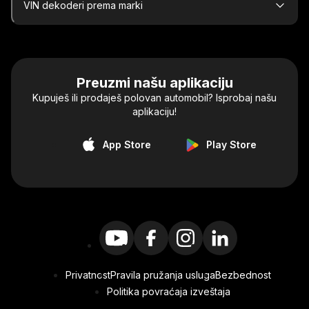
VIN dekoderi prema marki
Preuzmi našu aplikaciju
Kupuješ ili prodaješ polovan automobil? Isprobaj našu
aplikaciju!
App Store
Play Store
Privatnost
Pravila pružanja usluga
Bezbednost
Politika povraćaja izveštaja