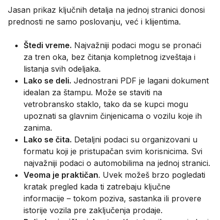
Jasan prikaz ključnih detalja na jednoj stranici donosi
prednosti ne samo poslovanju, već i klijentima.
Štedi vreme.
Najvažniji podaci mogu se pronaći
za tren oka, bez čitanja kompletnog izveštaja i
listanja svih odeljaka.
Lako se deli.
Jednostrani PDF je lagani dokument
idealan za štampu. Može se staviti na
vetrobransko staklo, tako da se kupci mogu
upoznati sa glavnim činjenicama o vozilu koje ih
zanima.
Lako se čita.
Detaljni podaci su organizovani u
formatu koji je pristupačan svim korisnicima. Svi
najvažniji podaci o automobilima na jednoj stranici.
Veoma je praktičan
. Uvek možeš brzo pogledati
kratak pregled kada ti zatrebaju ključne
informacije – tokom poziva, sastanka ili provere
istorije vozila pre zaključenja prodaje.