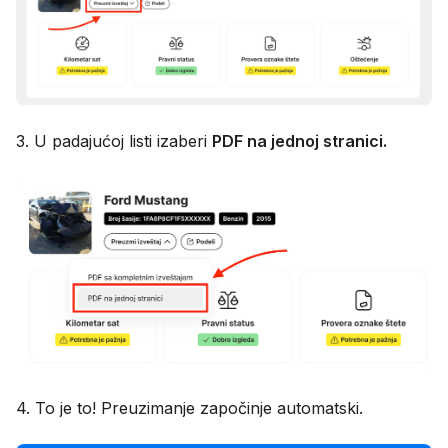
3. U padajućoj listi izaberi
PDF na jednoj stranici.
4. To je to! Preuzimanje započinje automatski.