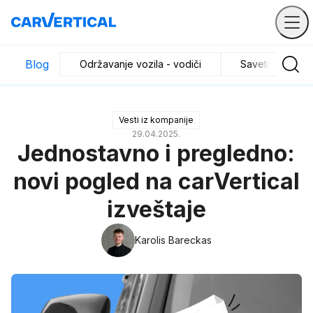
Blog
Održavanje vozila - vodiči
Saveti za kupo
Vesti iz kompanije
29.04.2025.
Jednostavno i pregledno:
novi pogled na carVertical
izveštaje
Karolis Bareckas