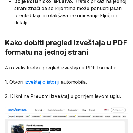
Bolje korisničko iskustvo.
Kratak prikaz na jednoj
strani znači da se klijentima može ponuditi jasan
pregled koji im olakšava razumevanje ključnih
detalja.
Kako dobiti pregled izveštaja u PDF
formatu na jednoj strani
Ako želiš kratak pregled izveštaja u PDF formatu:
1. Otvori
izveštaj o istoriji
automobila.
2. Klikni na
Preuzmi izveštaj
u gornjem levom uglu.