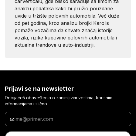
carVerticalu, gde blisko sarađuje sa timom za
analizu podataka kako bi pružio pouzdane
uvide u tržište polovnih automobila. Već duže
od pet godina, kroz analizu brojki Karolis
pomaže vozačima da shvate značaj istorije
vozila, rizike kupovine polovnih automobila i
aktuelne trendove u auto-industriji.
Prijavi se na newsletter
Dobijaćeš obaveštenja o zanimljivim vestima, korisnim
informacijama i slično.
Unesi
svoju
e-
adresu