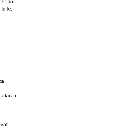
ishoda.
la koji
za
udara i
vati: