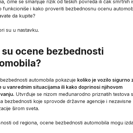
a, čime se smanjuje rizik od teških povreda ili čak smrtnih 
o funkcioniše i kako proveriti bezbednosnu ocenu automobi
vate da kupite?
ri su u nastavku.
 su ocene bezbednosti
omobila?
bezbednosti automobila pokazuje
koliko je vozilo sigurno 
e u vanrednim situacijama ili kako doprinosi njihovom
vanju.
Utvrđuje se nizom međunarodno priznatih testova s
a bezbednosti koje sprovode državne agencije i nezavisne
acije širom sveta.
snosti od regiona, ocene bezbednosti automobila mogu izda