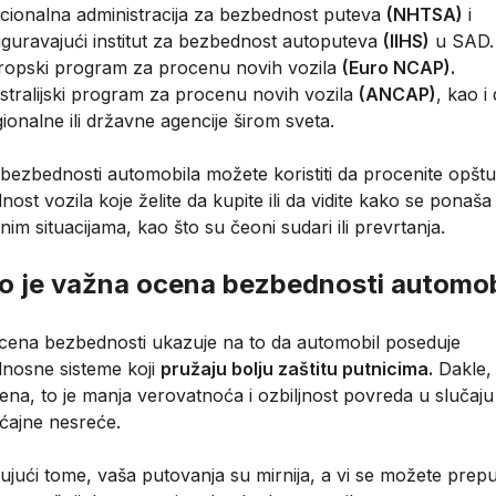
cionalna administracija za bezbednost puteva
(NHTSA)
i
iguravajući institut za bezbednost autoputeva
(IIHS)
u SAD.
ropski program za procenu novih vozila
(Euro NCAP).
stralijski program za procenu novih vozila
(ANCAP)
, kao i
gionalne ili državne agencije širom sveta.
bezbednosti automobila možete koristiti da procenite opštu
ost vozila koje želite da kupite ili da vidite kako se ponaša
im situacijama, kao što su čeoni sudari ili prevrtanja.
o je važna ocena bezbednosti automob
cena bezbednosti ukazuje na to da automobil poseduje
nosne sisteme koji
pružaju bolju zaštitu putnicima.
Dakle, 
ena, to je manja verovatnoća i ozbiljnost povreda u slučaju
ćajne nesreće.
ujući tome, vaša putovanja su mirnija, a vi se možete prepus