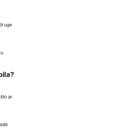
 druge
 u
ila?
što je
titi