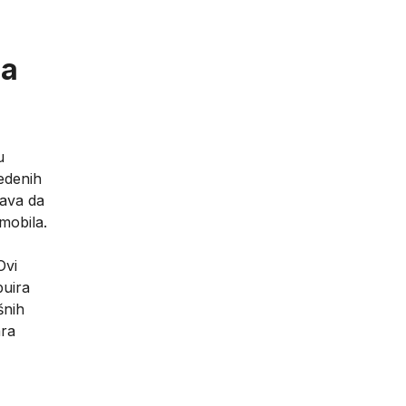
na
u
vedenih
ćava da
mobila.
Ovi
buira
šnih
ara