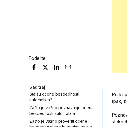
Podelite
:
Sadržaj
Šta su ocene bezbednosti
Pri kup
automobila?
Ipak, 
Zašto je važno poznavanje ocena
bezbednosti automobila
Poznav
Zašto je važno proveriti ocene
steknet
bezbednosti pre kupovine vozila