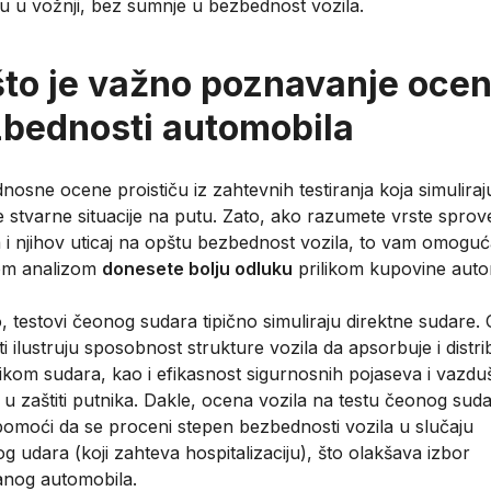
ju u vožnji, bez sumnje u bezbednost vozila.
to je važno poznavanje oce
bednosti automobila
osne ocene proističu iz zahtevnih testiranja koja simuliraj
te stvarne situacije na putu. Zato, ako razumete vrste spro
a i njihov uticaj na opštu bezbednost vozila, to vam omogu
om analizom
donesete bolju odluku
prilikom kupovine auto
 testovi čeonog sudara tipično simuliraju direktne sudare. 
ti ilustruju sposobnost strukture vozila da apsorbuje i distri
ilikom sudara, kao i efikasnost sigurnosnih pojaseva i vazdu
 u zaštiti putnika. Dakle, ocena vozila na testu čeonog sud
omoći da se proceni stepen bezbednosti vozila u slučaju
og udara (koji zahteva hospitalizaciju), što olakšava izbor
nog automobila.