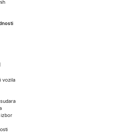
nih
dnosti
a
 vozila
 sudara
a
 izbor
osti