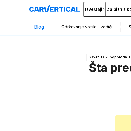
Izveštaji
Za biznis k
Blog
Održavanje vozila - vodiči
S
Saveti za kupoporodaju
Šta pre