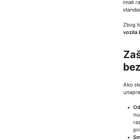
imati r
standa
Zbog t
vozila
Zaš
bez
Ako st
unapre
Od
nu
ra
pr
Sm