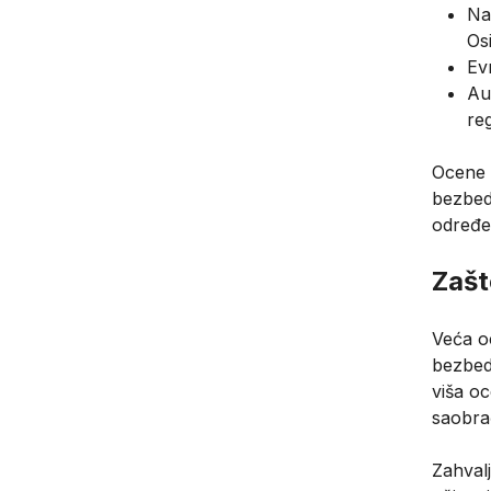
Na
Os
Ev
Au
re
Ocene 
bezbedn
određen
Zašt
Veća o
bezbed
viša oc
saobra
Zahvalj